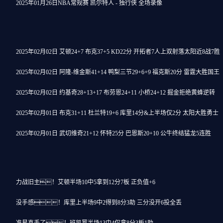
2025年01月26日NBA常规赛 凯尔特人 - 独行侠 全场录像
2025年02月02日 艾顿24+7 布克37+5 KD22分 开拓者7人上双射落太阳近8战7胜
2025年02月02日 阿隆-维金斯41+14 鸭梨三节29+6+9 福克斯20分 雷霆大胜国王
2025年02月02日 约基奇28+13+17 布劳恩24+11 小桥24+12 掘金拒绝黄蜂逆转
2025年02月01日 布克31+11 杜兰特19+6 库里14分&上半场仅2分 太阳大胜勇士
2025年02月01日 武切维奇21+12 怀特25分 巴恩斯20+10 公牛终结猛龙5连胜
力战旧主！艾顿半场10中5拿到12分7板 正负值+6
没手感！库里上半场9中2得到8分3助 三分没开6投全丢