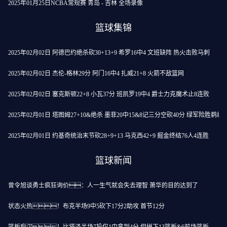
2025年01月25日NCBA常规赛 青岛 - 吉林 全场录像
篮球集锦
2025年02月02日 阿德巴约绝杀砍30+13+9 希罗16中4 文班缺阵 热火击败马刺
2025年02月02日 杰伦-格林29分 阿门16中4 扎威21+8 火箭不敌篮网
2025年02月02日 塞克斯顿22+8 小瓦37分 班凯罗19中4 爵士力克魔术止8连败
2025年02月01日 塔图姆27+10&绝杀 墨菲20中15&8记三分空砍40分 绿军险胜鹈鹕
2025年02月01日 约基奇统治末节砍28+9+13 马克西42+9 掘金终结76人4连胜
篮球新闻
曾令旭谈勇士疯狂询价：人一生气就会失去理智 萧华的目的达到了
状态火热！布克半场9中5砍下17分2助攻 首节12分