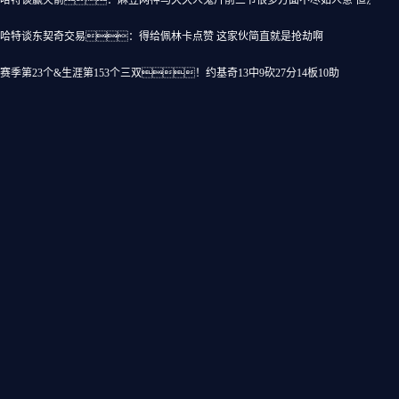
哈特谈赢火箭：麻豆网神马久久人鬼片前三节很多方面不尽如人意 但没有受
哈特谈东契奇交易：得给佩林卡点赞 这家伙简直就是抢劫啊
赛季第23个&生涯第153个三双！约基奇13中9砍27分14板10助