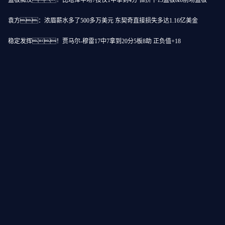
篮板痴汉！比塔泽半场7投仅1中拿到4分 但拼下13篮板&6前场篮板
、魔术师、奥尼尔
袁方：浓眉薪水多了500多万美元 东契奇直接损失多达1.16亿美金
鬼片带来了活力
稳定发挥！贾马尔-穆雷17中7拿到20分5板8助 正负值+18