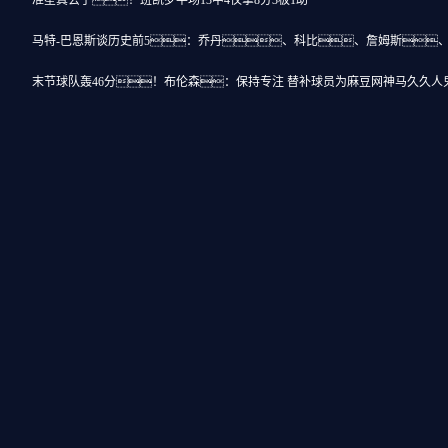
准星真丢了！班凯罗半场13中4仅拿8分3板1助
马特-巴恩斯谈历史前5：乔丹、科比、詹姆斯
末节球队轰46分！布伦森：保持专注 替补球员为麻豆网神马久久人