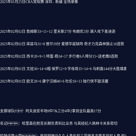
2025年01月25日CBA常规赛 深圳 - 新疆 全场录像
2025年02月02日 詹姆斯33+11+12 里夫斯27分 布朗尼2分 湖人攻下麦迪逊
2025年02月02日 库兹马31+8 普尔19分 爱德华兹缺阵 奇才力克森林狼止16连败
2025年02月02日 西卡20+9+5 特雷-杨34+17 步行者6人得分15+送老鹰8连败
2025年02月01日 文班30+14+6帽 保罗12+9 字母哥35+14+6 马刺轰144分大胜雄鹿
2025年02月01日 欧文28+6 康宁汉姆40+6 杜伦16+13 独行侠不敌活塞
支撑球队！阿夫迪亚半场9中7&三分4中2拿到全队最高17分
名记：哈里森在耐克长期负责科比业务 与其经纪人佩林卡关系密切