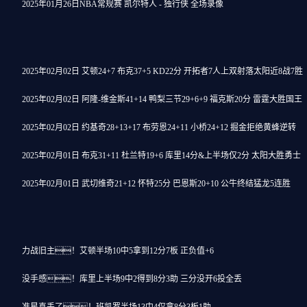
2025年01月26日NBA常规赛 凯尔特人 - 独行侠 全场录像
2025年02月02日 艾顿24+7 布克37+5 KD22分 开拓者7人上双射落太阳近8战7胜
2025年02月02日 阿隆-维金斯41+14 鸭梨三节29+6+9 福克斯20分 雷霆大胜国王
2025年02月02日 约基奇28+13+17 布劳恩24+11 小桥24+12 掘金拒绝黄蜂逆转
2025年02月01日 布克31+11 杜兰特19+6 库里14分&上半场仅2分 太阳大胜勇士
2025年02月01日 武切维奇21+12 怀特25分 巴恩斯20+10 公牛终结猛龙5连胜
力战旧主！艾顿半场10中5拿到12分7板 正负值+6
没手感！库里上半场9中2得到8分3助 三分没开6投全丢