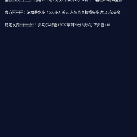
篮板痴汉！比塔泽半场7投仅1中拿到4分 但拼下13篮板&6前场篮板
、魔术师、奥尼尔
袁方：浓眉薪水多了500多万美元 东契奇直接损失多达1.16亿美金
鬼片带来了活力
稳定发挥！贾马尔-穆雷17中7拿到20分5板8助 正负值+18