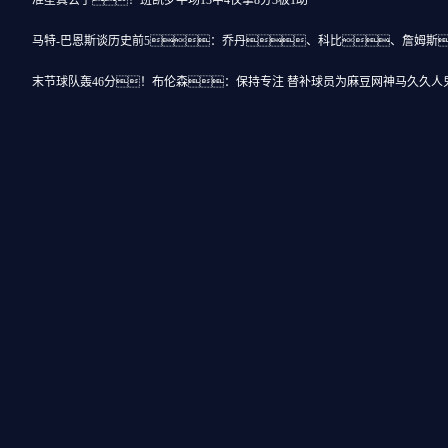
准星真丢了！班凯罗半场13中4仅拿8分3板1助
马特-巴恩斯谈历史前5：乔丹、科比、詹姆斯
末节球队轰46分！布伦森：保持专注 替补球员为麻豆网神马久久人