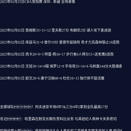
2025年01月25日CBA常规赛 深圳 - 新疆 全场录像
2025年02月02日 詹姆斯33+11+12 里夫斯27分 布朗尼2分 湖人攻下麦迪逊
2025年02月02日 库兹马31+8 普尔19分 爱德华兹缺阵 奇才力克森林狼止16连败
2025年02月02日 西卡20+9+5 特雷-杨34+17 步行者6人得分15+送老鹰8连败
2025年02月01日 文班30+14+6帽 保罗12+9 字母哥35+14+6 马刺轰144分大胜雄鹿
2025年02月01日 欧文28+6 康宁汉姆40+6 杜伦16+13 独行侠不敌活塞
支撑球队！阿夫迪亚半场9中7&三分4中2拿到全队最高17分
名记：哈里森在耐克长期负责科比业务 与其经纪人佩林卡关系密切