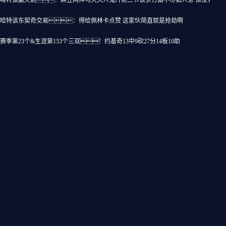
哈特谈赢火箭：麻豆网神马久久人鬼片前三节很多方面不尽如人意 但没有受这
哈特谈东契奇交易：得给佩林卡点赞 这家伙简直就是抢劫啊
赛季第23个&生涯第153个三双！约基奇13中9砍27分14板10助