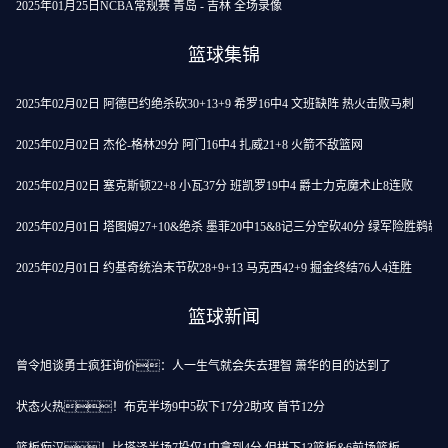
2025年01月25日NCBA常规赛 青岛 - 吉林 全场录像
篮球集锦
2025年02月02日 阿德巴约绝杀砍30+13+9 希罗16中4 文班缺阵 热火击败马刺
2025年02月02日 杰伦-格林29分 阿门16中4 扎威21+8 火箭不敌篮网
2025年02月02日 塞克斯顿22+8 小瓦37分 班凯罗19中4 爵士力克魔术止8连败
2025年02月01日 塔图姆27+10&绝杀 墨菲20中15&8记三分空砍40分 绿军险胜鹈鹕
2025年02月01日 约基奇统治末节砍28+9+13 马克西42+9 掘金终结76人4连胜
篮球新闻
曾令旭谈勇士疯狂询价：人一生气就会失去理智 萧华的目的达到了
状态火热！布克半场9中5砍下17分2助攻 首节12分