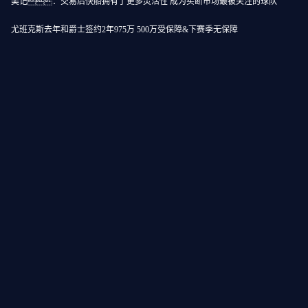
美记：交易后快船拥有了更多灵活性 成为买断市场最被关注的球队
尤班克斯去年和爵士签约2年975万 500万受保障&下赛季无保障