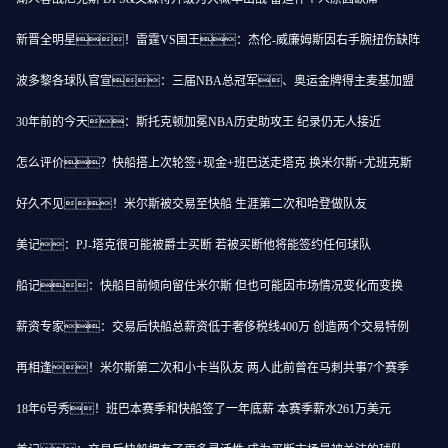
新晋全明星！雷霆VS国王：杰伦-威廉姆斯因右手腕扭伤缺阵
波多黎各球队官宣：三届NBA总冠军、奥运金牌得主麦基加盟
30年前的今天：斯托克顿加冕NBA历史助攻王 纪录仍无人接近
怎么评价？快船搭上次轮签+现金+班巴送走塔克 换米尔斯+尤班克斯
好久不见！米尔斯被交易至快船 生涯第二次和哈登做队友
美记：PJ-塔克很可能被爵士买断 若被买断他将能签约任何球队
船记：快船目前倾向留住米尔斯 但也可能因市场情况变化而变换
薪资专家：交易后快船总薪资低于奢侈税线400万 创造两个交易特例
再相逢！米尔斯第二次和小卡当队友 两人此前曾在马刺共事7个赛季
18年6号秀！班巴本赛季和快船签了一年底薪 本赛季薪水261万美元