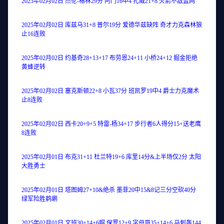
2025年02月02日 杰伦-格林29分 阿门16中4 扎威21+8 火箭不敌篮网
2025年02月02日 库兹马31+8 普尔19分 爱德华兹缺阵 奇才力克森林狼
止16连败
2025年02月02日 约基奇28+13+17 布劳恩24+11 小桥24+12 掘金拒绝
黄蜂逆转
2025年02月02日 塞克斯顿22+8 小瓦37分 班凯罗19中4 爵士力克魔术
止8连败
2025年02月02日 西卡20+9+5 特雷-杨34+17 步行者6人得分15+送老鹰
8连败
2025年02月01日 布克31+11 杜兰特19+6 库里14分&上半场仅2分 太阳
大胜勇士
2025年02月01日 塔图姆27+10&绝杀 墨菲20中15&8记三分空砍40分
绿军险胜鹈鹕
2025年02月01日 文班30+14+6帽 保罗12+9 字母哥35+14+6 马刺轰144