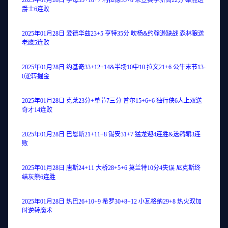
2025年01月28日 字母35+18+7 利拉德35+8 米豆赛季新高22分 雄鹿送
爵士6连败
2025年01月28日 爱德华兹23+5 亨特35分 吹杨&约翰逊缺战 森林狼送
老鹰5连败
2025年01月28日 约基奇33+12+14&半场10中10 拉文21+6 公牛末节13-
0逆转掘金
2025年01月28日 克莱23分+单节7三分 普尔15+6+6 独行侠6人上双送
奇才14连败
2025年01月28日 巴恩斯21+11+8 锡安31+7 猛龙迎4连胜&送鹈鹕3连
败
2025年01月28日 唐斯24+11 大桥28+5+6 莫兰特10分4失误 尼克斯终
结灰熊6连胜
2025年01月28日 热巴26+10+9 希罗30+8+12 小瓦格纳29+8 热火双加
时逆转魔术