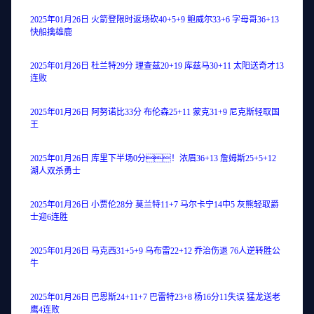
2025年01月26日 火箭登限时返场砍40+5+9 鲍威尔33+6 字母哥36+13
快船擒雄鹿
2025年01月26日 杜兰特29分 理查兹20+19 库兹马30+11 太阳送奇才13
连败
2025年01月26日 阿努诺比33分 布伦森25+11 蒙克31+9 尼克斯轻取国
王
2025年01月26日 库里下半场0分！浓眉36+13 詹姆斯25+5+12
湖人双杀勇士
2025年01月26日 小贾伦28分 莫兰特11+7 马尔卡宁14中5 灰熊轻取爵
士迎6连胜
2025年01月26日 马克西31+5+9 乌布雷22+12 乔治伤退 76人逆转胜公
牛
2025年01月26日 巴恩斯24+11+7 巴雷特23+8 杨16分11失误 猛龙送老
鹰4连败