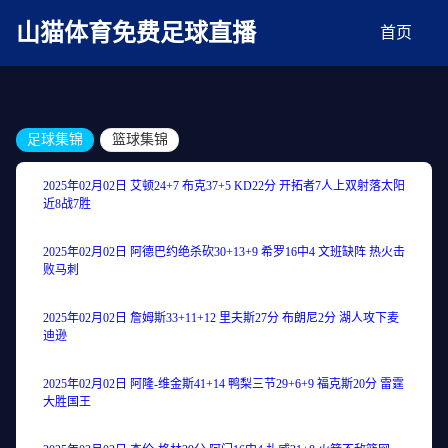
麻豆网神马久久人鬼片,麻豆TV入口在线看免费,国产91麻豆免费观看,精品国产三级
AV在线无码麻豆
山猫体育免费足球直播
首页
足球集锦
篮球集锦
2025年02月02日 艾顿24+7 布克37+5 KD22分 开拓者7人上双射落太阳
近8战7胜
2025年02月02日 阿德巴约绝杀砍30+13+9 希罗16中4 文班缺阵 热火击
败马刺
2025年02月02日 詹姆斯33+11+12 里夫斯27分 布朗尼2分 湖人攻下麦
迪逊
2025年02月02日 阿隆-维金斯41+14 鸭梨三节29+6+9 福克斯20分 雷霆
大胜国王