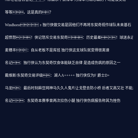
等等，这是真的？
Windhorst：独行侠做交易是因他们不再将东契奇视作球队未来基石
超愤怒！侠记怒斥交易东契奇：历史最差！球迷永远无
麦穗丰：自从老板不是库班 独行侠这支球队就变得很离谱
名记：独行侠认为东契奇饮食体能缺乏自律 是造成伤病的原因之一
戴维斯/东契奇交易评级：湖人A+++++ 独行侠仅为F 爵士D+
马龙：最后时刻麻豆网神马久久人鬼片让戈登去防小桥 后者又高又壮 不能用
名记：东契奇本赛季曾两次拉伤小腿 独行侠伤病报告称其为挫伤