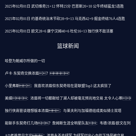
2025年02月01日 武切维奇21+12 怀特25分 巴恩斯20+10 公牛终结猛龙5连胜
2025年02月01日 约基奇统治末节砍28+9+13 马克西42+9 掘金终结76人4连胜
2025年02月01日 欧文28+6 康宁汉姆40+6 杜伦16+13 独行侠不敌活塞
篮球新闻
哈登为鲍威尔所做的一切
卢卡·东契奇交换浓眉？！
小里弗斯：我喜欢浓眉但东契奇现在是联盟Top3 这太疯狂了
美媒：浓眉将一切都献给了湖人却被毫无预兆地交易 太令人心寒
独行侠高管谈理想版本浓眉：与莱夫利与加福德组成类似骑士双塔
能联手东契奇打几场？詹姆斯生涯全明星队友：韦德/浓眉/欧文在列
AD老爸昔日言论：浓眉永不去绿军 为绿军付出心血的下场是被交易