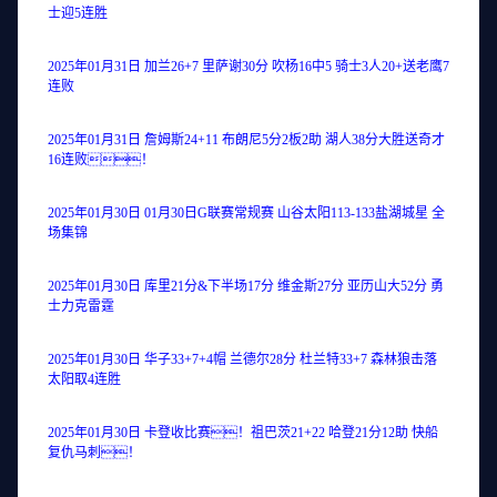
士迎5连胜
2025年01月31日 加兰26+7 里萨谢30分 吹杨16中5 骑士3人20+送老鹰7
连败
2025年01月31日 詹姆斯24+11 布朗尼5分2板2助 湖人38分大胜送奇才
16连败！
2025年01月30日 01月30日G联赛常规赛 山谷太阳113-133盐湖城星 全
场集锦
2025年01月30日 库里21分&下半场17分 维金斯27分 亚历山大52分 勇
士力克雷霆
2025年01月30日 华子33+7+4帽 兰德尔28分 杜兰特33+7 森林狼击落
太阳取4连胜
2025年01月30日 卡登收比赛！祖巴茨21+22 哈登21分12助 快船
复仇马刺！