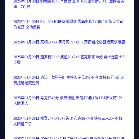
2025年01月30日 约翰逊18+5 本西复出10+6 布里奇斯23+13 篮网胜黄
蜂止7连败
2025年01月30日 01月30日G联赛常规赛 孟菲斯疾行108-102俄克拉荷
马城蓝 全场集锦
2025年01月29日 艾顿21+14 字母哥39+12+5 开拓者抢爆篮板双杀雄鹿
2025年01月29日 施罗德23+5 波姐20+7+6 塞克斯顿30分 勇士送爵士7
连败
2025年01月29日 逃过一劫！亨特大空位3分不中 泰特16分4断 火
箭拒绝老鹰逆转
2025年01月29日 马克西43分 浓眉伤退 布朗尼3板1助 LBJ准“4双” 76
人胜湖人
2025年01月28日 哈登24+6+10+7失误 布克26+7+8 快船三人20+不敌
太阳遭三杀