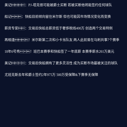
美记：PJ-塔克很可能被爵士买断 若被买断他将能签约任何球队
船记：快船目前倾向留住米尔斯 但也可能因市场情况变化而变换
薪资专家：交易后快船总薪资低于奢侈税线400万 创造两个交易特例
再相逢！米尔斯第二次和小卡当队友 两人此前曾在马刺共事7个赛季
18年6号秀！班巴本赛季和快船签了一年底薪 本赛季薪水261万美元
美记：交易后快船拥有了更多灵活性 成为买断市场最被关注的球队
尤班克斯去年和爵士签约2年975万 500万受保障&下赛季无保障