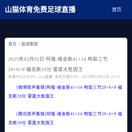
麻豆网神马久久人鬼片,麻豆TV入口在线看免费,国产91麻豆免费观看,精品国产三级
AV在线无码麻豆
山猫体育免费足球直播
首页
首页
>
篮球集锦
2025年02月02日 阿隆-维金斯41+14 鸭梨三节
29+6+9 福克斯20分 雷霆大胜国王
作者：nba直播 发布日期：2025年02月02日 10:13
[微博原声集锦]阿隆-维金斯41+14 鸭梨三节29+6+9 福
克斯20分 雷霆大胜国王
[腾讯原声集锦]阿隆-维金斯41+14 鸭梨三节29+6+9 福
克斯20分 雷霆大胜国王