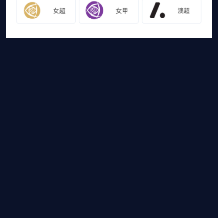
友情链接
山猫体育免费足球直播
网站地图
足球直播
足球录像
足球集锦
篮球直播
篮球录像
篮球集锦
山猫体育免费足球直播是国内外最受欢迎的免费体育直播平台，山猫体
育免费足球直播带你畅享免费NBA直播，CBA直播，欧冠
直播，高清德甲直播等各大赛事免费直播，还有比赛录像回
放，热门体育资讯供您选择，快登录山猫体育免费足球直播体验
吧！