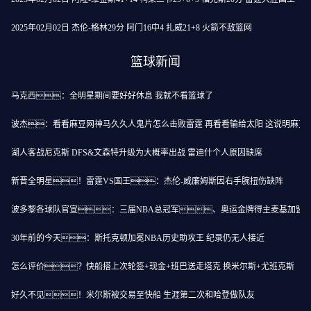
2025年02月02日 杰伦-格林29分 阿门16中4 扎威21+8 火箭不敌篮网
篮球新闻
马克西：全明星期间要好好休息 我就不看篮球了
波杰：看看麻豆网神马久久人鬼片怎么击败雷霆 再看看输给太阳 这说明麻豆
湖人客战尼克斯 DFS&文森特升级为大概率出战 雷迪什个人原因缺席
新晋全明星！雷霆VS国王：杰伦-威廉姆斯因右手腕扭伤缺阵
波多黎各球队官宣：三届NBA总冠军、奥运金牌得主麦基加盟
30年前的今天：斯托克顿加冕NBA历史助攻王 纪录仍无人接近
怎么评价？快船搭上次轮签+现金+班巴送走塔克 换米尔斯+尤班克斯
好久不见！米尔斯被交易至快船 生涯第二次和哈登做队友