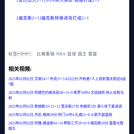
[亚历山大2+1]SGA杀入禁区 抛投打成2+1
[福克斯2+1]福克斯转换进攻打成2+1
标签：
比赛集锦
NBA
篮球
国王
雷霆
相关视频:
2025年02月02日 艾顿24+7 布克37+5 KD22分 开拓者7人上双射落太阳近8战
7胜
2025年02月02日 阿德巴约绝杀砍30+13+9 希罗16中4 文班缺阵 热火击败马
刺
2025年02月02日 詹姆斯33+11+12 里夫斯27分 布朗尼2分 湖人攻下麦迪逊
2025年02月02日 杰伦-格林29分 阿门16中4 扎威21+8 火箭不敌篮网
2025年02月02日 阿隆-维金斯41+14 鸭梨三节29+6+9 福克斯20分 雷霆大胜
国王