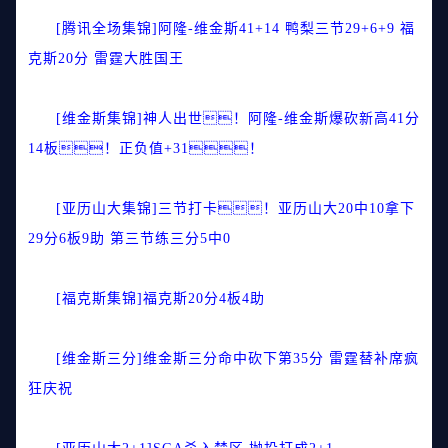
[腾讯全场集锦]阿隆-维金斯41+14 鸭梨三节29+6+9 福
克斯20分 雷霆大胜国王
[维金斯集锦]神人出世！阿隆-维金斯爆砍新高41分
14板！正负值+31！
[亚历山大集锦]三节打卡！亚历山大20中10拿下
29分6板9助 第三节练三分5中0
[福克斯集锦]福克斯20分4板4助
[维金斯三分]维金斯三分命中砍下第35分 雷霆替补席疯
狂庆祝