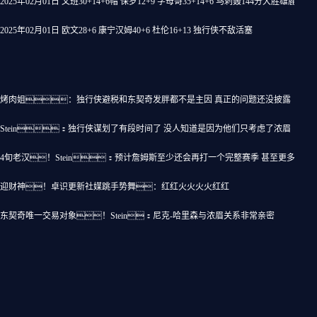
2025年02月01日 文班30+14+6帽 保罗12+9 字母哥35+14+6 马刺轰144分大胜雄鹿
2025年02月01日 欧文28+6 康宁汉姆40+6 杜伦16+13 独行侠不敌活塞
作
烤肉姐：独行侠避税和东契奇发胖都不是主因 真正的问题还没披露
Stein：独行侠谋划了有段时间了 没人知道是因为他们只考虑了浓眉
4旬老汉！Stein：预计詹姆斯至少还会再打一个完整赛季 甚至更多
迎财神！卓识更新社媒跳手势舞：红红火火火火红红
东契奇唯一交易对象！Stein：尼克-哈里森与浓眉关系非常亲密