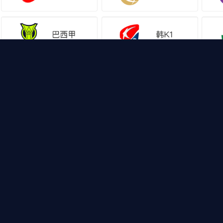
网站地图
足球直播
足球录
，山猫体育免费足球直播带你畅享免费NBA直播，CBA直播
，热门体育资讯供您选择，快登录山猫体育免费足球直播
Copyright © 2024 山猫体育免费足球直播 版权所有
网站地图