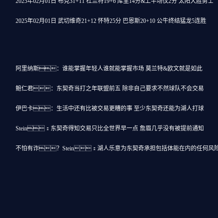
2025年02月01日 布克31+11 杜兰特19+6 库里14分&上半场仅2分 太阳大胜勇士
2025年02月01日 武切维奇21+12 怀特25分 巴恩斯20+10 公牛终结猛龙5连胜
阿里纳斯：谁能掌握年轻人谁就能掌握市场 莫兰特&欧文就是如此
鲍仁君：东契奇当打之年联盟前五 除非自己要求不然球队不会交易
伊巴卡：生活中还有比被交易更糟的事 至少东契奇还能为湖人打球
Stein：东契奇得知交易只比全世界早一点 詹眉几乎没有被提前通知
不怕有诈？Stein：湖人乐意为东契奇承担包括体能在内的任何风