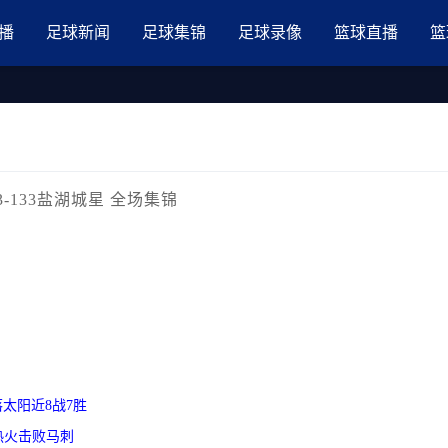
品国产三级AV在线无码麻豆
播
足球新闻
足球集锦
足球录像
篮球直播
篮
13-133盐湖城星 全场集锦
射落太阳近8战7胜
阵 热火击败马刺