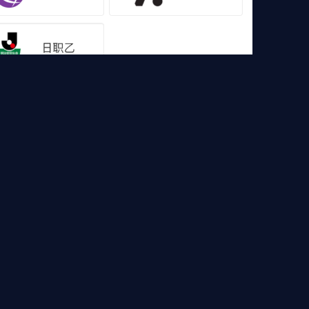
像
足球集锦
篮球直播
篮球录像
篮球集锦
，欧冠直播，高清德甲直播等各大赛事免费直播，还有
体验吧！