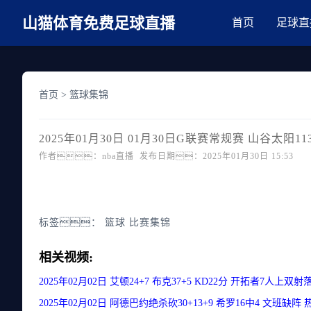
麻豆网神马久久人鬼片,麻豆TV入口在线看免费,国产91麻豆免费观看,精
山猫体育免费足球直播
首页
足球直
首页
>
篮球集锦
2025年01月30日 01月30日G联赛常规赛 山谷太阳1
作者：nba直播 发布日期：2025年01月30日 15:53
标签：
篮球
比赛集锦
相关视频:
2025年02月02日 艾顿24+7 布克37+5 KD22分 开拓者7人上双
2025年02月02日 阿德巴约绝杀砍30+13+9 希罗16中4 文班缺