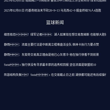
2025年02月01日 塔图姆27+10&绝杀 墨菲20中15&8记三分空砍40分 绿军险胜鹈鹕
2025年02月01日 约基奇统治末节砍28+9+13 马克西42+9 掘金终结76人4连胜
篮球新闻
细思极恐！绿军记者：湖人如果现在想交易詹姆斯 也能够大胆操
静雨：浓眉主要打法是中距离立棍难盘活全队 佩林卡执行力要点赞
静雨：东契奇交易真正理由是他已心灰意冷 他在独行侠看不到前景
Stein：独行侠没有寻求最丰厚的选秀权回报 坚信浓眉是联盟前10
险
阵容结构失衡！Stein：在交易截止日之前 湖侠都可能还有后续操作