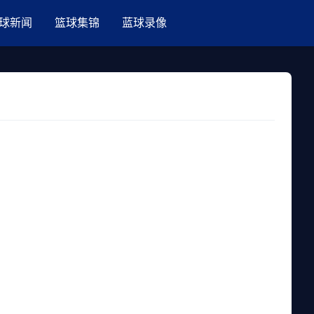
球新闻
篮球集锦
蓝球录像