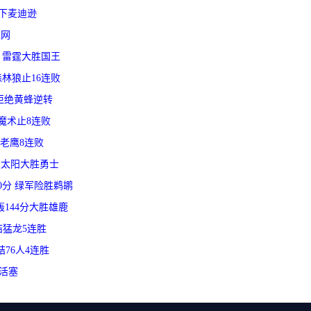
人攻下麦迪逊
篮网
0分 雷霆大胜国王
克森林狼止16连败
掘金拒绝黄蜂逆转
力克魔术止8连败
+送老鹰8连败
2分 太阳大胜勇士
砍40分 绿军险胜鹈鹕
马刺轰144分大胜雄鹿
终结猛龙5连胜
终结76人4连胜
敌活塞