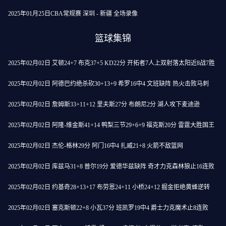
2025年01月25日CBA常规赛 深圳 - 新疆 全场录像
篮球集锦
2025年02月02日 艾顿24+7 布克37+5 KD22分 开拓者7人上双射落太阳近8战7胜
2025年02月02日 阿德巴约绝杀砍30+13+9 希罗16中4 文班缺阵 热火击败马刺
2025年02月02日 詹姆斯33+11+12 里夫斯27分 布朗尼2分 湖人攻下麦迪逊
2025年02月02日 阿隆-维金斯41+14 鸭梨三节29+6+9 福克斯20分 雷霆大胜国王
2025年02月02日 杰伦-格林29分 阿门16中4 扎威21+8 火箭不敌篮网
2025年02月02日 库兹马31+8 普尔19分 爱德华兹缺阵 奇才力克森林狼止16连败
2025年02月02日 约基奇28+13+17 布劳恩24+11 小桥24+12 掘金拒绝黄蜂逆转
2025年02月02日 塞克斯顿22+8 小瓦37分 班凯罗19中4 爵士力克魔术止8连败