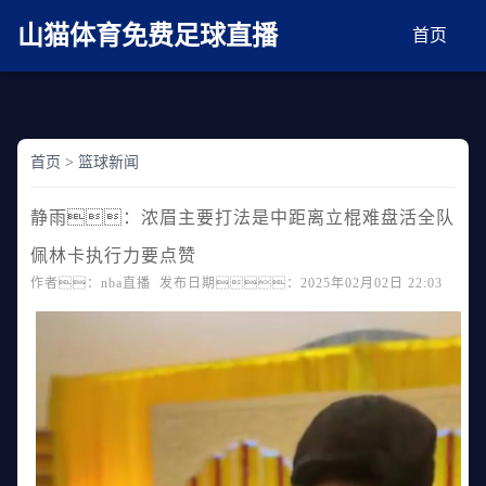
麻豆网神马久久人鬼片,麻豆TV入口在线看免费,国产91麻豆免费观看,精品国产三级
AV在线无码麻豆
山猫体育免费足球直播
首页
首页
>
篮球新闻
静雨：浓眉主要打法是中距离立棍难盘活全队
佩林卡执行力要点赞
作者：nba直播 发布日期：2025年02月02日 22:03