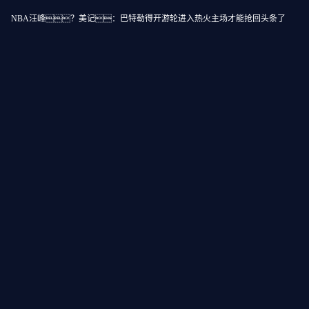
NBA汪峰？美记：巴特勒得开游轮进入热火主场才能抢回头条了