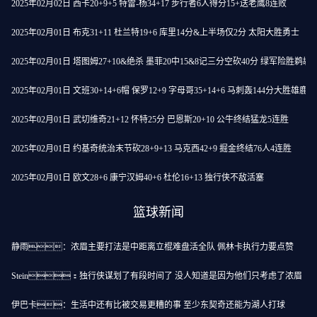
2025年02月02日 西卡20+9+5 特雷-杨34+17 步行者6人得分15+送老鹰8连败
2025年02月01日 布克31+11 杜兰特19+6 库里14分&上半场仅2分 太阳大胜勇士
2025年02月01日 塔图姆27+10&绝杀 墨菲20中15&8记三分空砍40分 绿军险胜鹈鹕
2025年02月01日 文班30+14+6帽 保罗12+9 字母哥35+14+6 马刺轰144分大胜雄鹿
2025年02月01日 武切维奇21+12 怀特25分 巴恩斯20+10 公牛终结猛龙5连胜
2025年02月01日 约基奇统治末节砍28+9+13 马克西42+9 掘金终结76人4连胜
2025年02月01日 欧文28+6 康宁汉姆40+6 杜伦16+13 独行侠不敌活塞
篮球新闻
静雨：浓眉主要打法是中距离立棍难盘活全队 佩林卡执行力要点赞
Stein：独行侠谋划了有段时间了 没人知道是因为他们只考虑了浓眉
伊巴卡：生活中还有比被交易更糟的事 至少东契奇还能为湖人打球