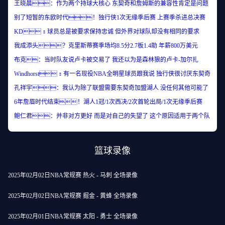
王晓晨：作为两个持球大核心 东契奇和詹姆斯的兼容性肯定是问题
别了短暂的东欧时代！独行侠1次无缘季后赛 上赛季杀进总决赛
KD：球员总是被要求保持忠诚 但外界对球队却没有相同的要求
我成添头？克里斯蒂赛季场均8.5分2.7板1.4助 年薪800万美元
布克：当时队友说卢卡被交易了 我还以为是森林狼的卢卡-加尔扎
Windhorst：有一名现役NBA全明星球员跟我说 独行侠很讨厌东契奇
孔祥宇：我认为除了联盟需要东契奇加盟湖人 没任何其他可能了
6年詹眉时代结束！湖人1冠/1次西决/2次首轮出局/1次无缘季后赛
鲍仁君：并非对方更好 而是对自己的失望了 这个原因适用于两个队
篮球录像
2025年02月02日NBA常规赛 热火 - 马刺 全场录像
2025年02月02日NBA常规赛 掘金 - 黄蜂 全场录像
2025年02月01日NBA常规赛 太阳 - 勇士 全场录像