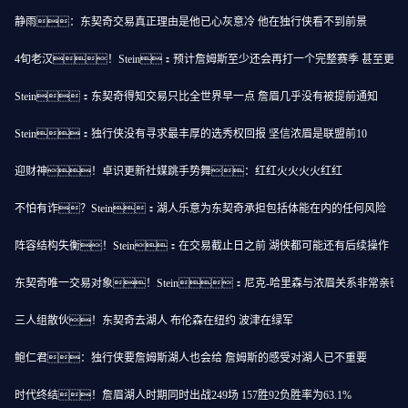
静雨：东契奇交易真正理由是他已心灰意冷 他在独行侠看不到前景
4旬老汉！Stein：预计詹姆斯至少还会再打一个完整赛季 甚至更多
Stein：东契奇得知交易只比全世界早一点 詹眉几乎没有被提前通知
Stein：独行侠没有寻求最丰厚的选秀权回报 坚信浓眉是联盟前10
迎财神！卓识更新社媒跳手势舞：红红火火火火红红
不怕有诈？Stein：湖人乐意为东契奇承担包括体能在内的任何风险
阵容结构失衡！Stein：在交易截止日之前 湖侠都可能还有后续操作
东契奇唯一交易对象！Stein：尼克-哈里森与浓眉关系非常亲密
三人组散伙！东契奇去湖人 布伦森在纽约 波津在绿军
鲍仁君：独行侠要詹姆斯湖人也会给 詹姆斯的感受对湖人已不重要
时代终结！詹眉湖人时期同时出战249场 157胜92负胜率为63.1%