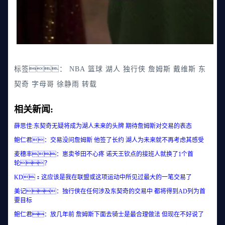
标签：
NBA
篮球
湖人
独行侠
詹姆斯
戴维斯
东
契奇
字母哥
徐静雨
转载
相关新闻:
薛思佳:东契奇无疑将成为湖人未来的头牌 期待詹姆斯对交易的表态
鲍仁君：交易没问詹姆斯 他签了长约 湖人为未来就不再考虑其感受
麦穗丰：崽卖爷田不心疼 诺天王钦点的接班人就换了1个首
轮？
KD：这应该是我在联盟或这项运动中所见过最大的一笔交易了
美记：独行侠在任何涉及东契奇的交易中 都将得到AD列为首
要目标
鲍仁君：放几年前 詹姆斯下面去骑士是最合理做法 但现在不好说了