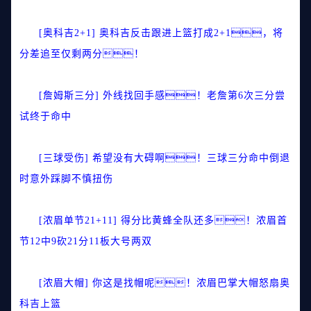
[奥科吉2+1] 奥科吉反击跟进上篮打成2+1，将
分差追至仅剩两分！
[詹姆斯三分] 外线找回手感！老詹第6次三分尝
试终于命中
[三球受伤] 希望没有大碍啊！三球三分命中倒退
时意外踩脚不慎扭伤
[浓眉单节21+11] 得分比黄蜂全队还多！浓眉首
节12中9砍21分11板大号两双
[浓眉大帽] 你这是找帽呢！浓眉巴掌大帽怒扇奥
科吉上篮