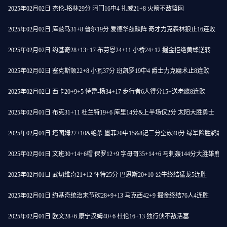
2025年02月02日 杰伦-格林29分 阿门16中4 扎威21+8 火箭不敌篮网
2025年02月02日 库兹马31+8 普尔19分 爱德华兹缺阵 奇才力克森林狼止16连败
2025年02月02日 约基奇28+13+17 布劳恩24+11 小桥24+12 掘金拒绝黄蜂逆转
2025年02月02日 塞克斯顿22+8 小瓦37分 班凯罗19中4 爵士力克魔术止8连败
2025年02月02日 西卡20+9+5 特雷-杨34+17 步行者6人得分15+送老鹰8连败
2025年02月01日 布克31+11 杜兰特19+6 库里14分&上半场仅2分 太阳大胜勇士
2025年02月01日 塔图姆27+10&绝杀 墨菲20中15&8记三分空砍40分 绿军险胜鹈鹕
2025年02月01日 文班30+14+6帽 保罗12+9 字母哥35+14+6 马刺轰144分大胜雄鹿
2025年02月01日 武切维奇21+12 怀特25分 巴恩斯20+10 公牛终结猛龙5连胜
2025年02月01日 约基奇统治末节砍28+9+13 马克西42+9 掘金终结76人4连胜
2025年02月01日 欧文28+6 康宁汉姆40+6 杜伦16+13 独行侠不敌活塞