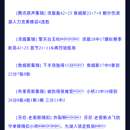
[腾讯原声集锦] 浓眉轰42+23 詹姆斯22+7+8 鲍尔伤退
湖人力克黄蜂迎4连胜
[浓眉集锦] 擎天白玉柱！浓眉28中17爆砍赛季
新高42+23 首节21+11&两罚锁胜局
[詹姆斯集锦] 下半场独得15分！詹姆斯17中9拿到
22分7板8助
[布里奇斯集锦] 被防得很难受！小桥23中10得到
26分8板4助1断1帽 三分11中2
[芬尼-史密斯隔扣] 炸裂啊！芬尼-史密斯点飞防
守单臂隔扣小桥，为湖人锁定胜局！