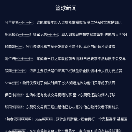
篮球新闻
阿里纳斯：谁能掌握年轻人谁就能掌握市场 莫兰特&欧文就是如此
细思极恐！绿军记者：湖人如果现在想交易詹姆斯 也能够大胆操作
烤肉姐：独行侠避税和东契奇发胖都不是主因 真正的问题还没披露
鲍仁君：东契奇当打之年联盟前五 除非自己要求不然球队不会交易
静雨：浓眉主要打法是中距离立棍难盘活全队 佩林卡执行力要点赞
Stein：独行侠谋划了有段时间了 没人知道是因为他们只考虑了浓眉
伊巴卡：生活中还有比被交易更糟的事 至少东契奇还能为湖人打球
静雨：东契奇交易真正理由是他已心灰意冷 他在独行侠看不到前景
4旬老汉！Stein：预计詹姆斯至少还会再打一个完整赛季 甚至更多
Stein：东契奇得知交易只比全世界早一点 詹眉几乎没有被提前通知