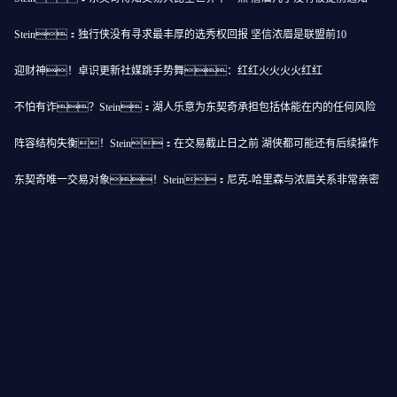
Stein：独行侠没有寻求最丰厚的选秀权回报 坚信浓眉是联盟前10
迎财神！卓识更新社媒跳手势舞：红红火火火火红红
不怕有诈？Stein：湖人乐意为东契奇承担包括体能在内的任何风险
阵容结构失衡！Stein：在交易截止日之前 湖侠都可能还有后续操作
东契奇唯一交易对象！Stein：尼克-哈里森与浓眉关系非常亲密