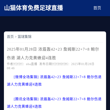
麻豆网神马久久人鬼片,麻豆TV入口在线看免费,国产91麻豆免费观看,精品国产三级
AV在线无码麻豆
山猫体育免费足球直播
首页
首页
>
篮球集锦
2025年01月28日 浓眉轰42+23 詹姆斯22+7+8 鲍尔
伤退 湖人力克黄蜂迎4连胜
作者：nba直播 发布日期：2025年01月28日
08:46
[微博全场集锦] 浓眉轰42+23 詹姆斯22+7+8 鲍尔伤退
湖人力克黄蜂迎4连胜
[腾讯全场集锦] 浓眉轰42+23 詹姆斯22+7+8 鲍尔伤退
湖人力克黄蜂迎4连胜