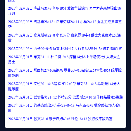
国王
2025年02月02日 库兹马31+8 普尔19分 爱德华兹缺阵 奇才力克森林狼止16
连败
2025年02月02日 约基奇28+13+17 布劳恩24+11 小桥24+12 掘金拒绝黄蜂逆
转
2025年02月02日 塞克斯顿22+8 小瓦37分 班凯罗19中4 爵士力克魔术止8连
败
2025年02月02日 西卡20+9+5 特雷-杨34+17 步行者6人得分15+送老鹰8连败
2025年02月01日 布克31+11 杜兰特19+6 库里14分&上半场仅2分 太阳大胜
勇士
2025年02月01日 塔图姆27+10&绝杀 墨菲20中15&8记三分空砍40分 绿军险
胜鹈鹕
2025年02月01日 文班30+14+6帽 保罗12+9 字母哥35+14+6 马刺轰144分大
胜雄鹿
2025年02月01日 武切维奇21+12 怀特25分 巴恩斯20+10 公牛终结猛龙5连胜
2025年02月01日 约基奇统治末节砍28+9+13 马克西42+9 掘金终结76人4连
胜
2025年02月01日 欧文28+6 康宁汉姆40+6 杜伦16+13 独行侠不敌活塞