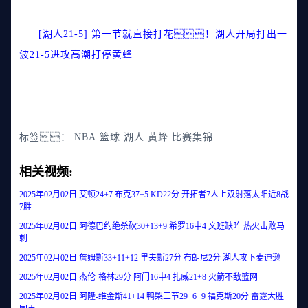
[湖人21-5] 第一节就直接打花！湖人开局打出一
波21-5进攻高潮打停黄蜂
标签：
NBA
篮球
湖人
黄蜂
比赛集锦
相关视频:
2025年02月02日 艾顿24+7 布克37+5 KD22分 开拓者7人上双射落太阳近8战
7胜
2025年02月02日 阿德巴约绝杀砍30+13+9 希罗16中4 文班缺阵 热火击败马
刺
2025年02月02日 詹姆斯33+11+12 里夫斯27分 布朗尼2分 湖人攻下麦迪逊
2025年02月02日 杰伦-格林29分 阿门16中4 扎威21+8 火箭不敌篮网
2025年02月02日 阿隆-维金斯41+14 鸭梨三节29+6+9 福克斯20分 雷霆大胜