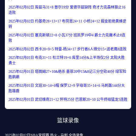
2025年02月02日 库兹马31+8 普尔19分 爱德华兹缺阵 奇才力克森林狼止16
连败
2025年02月02日 约基奇28+13+17 布劳恩24+11 小桥24+12 掘金拒绝黄蜂逆
转
2025年02月02日 塞克斯顿22+8 小瓦37分 班凯罗19中4 爵士力克魔术止8连
败
2025年02月02日 西卡20+9+5 特雷-杨34+17 步行者6人得分15+送老鹰8连败
2025年02月01日 布克31+11 杜兰特19+6 库里14分&上半场仅2分 太阳大胜
勇士
2025年02月01日 塔图姆27+10&绝杀 墨菲20中15&8记三分空砍40分 绿军险
胜鹈鹕
2025年02月01日 文班30+14+6帽 保罗12+9 字母哥35+14+6 马刺轰144分大
胜雄鹿
2025年02月01日 武切维奇21+12 怀特25分 巴恩斯20+10 公牛终结猛龙5连胜
篮球录像
2025年02月02日NBA常规赛 热火 - 马刺 全场录像