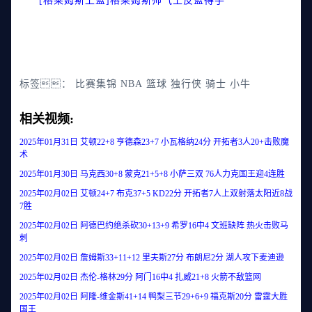
[格莱姆斯上篮]格莱姆斯帅气上反篮得手
标签：
比赛集锦
NBA
篮球
独行侠
骑士
小牛
相关视频:
2025年01月31日 艾顿22+8 亨德森23+7 小瓦格纳24分 开拓者3人20+击败魔
术
2025年01月30日 马克西30+8 蒙克21+5+8 小萨三双 76人力克国王迎4连胜
2025年02月02日 艾顿24+7 布克37+5 KD22分 开拓者7人上双射落太阳近8战
7胜
2025年02月02日 阿德巴约绝杀砍30+13+9 希罗16中4 文班缺阵 热火击败马
刺
2025年02月02日 詹姆斯33+11+12 里夫斯27分 布朗尼2分 湖人攻下麦迪逊
2025年02月02日 杰伦-格林29分 阿门16中4 扎威21+8 火箭不敌篮网
2025年02月02日 阿隆-维金斯41+14 鸭梨三节29+6+9 福克斯20分 雷霆大胜
国王