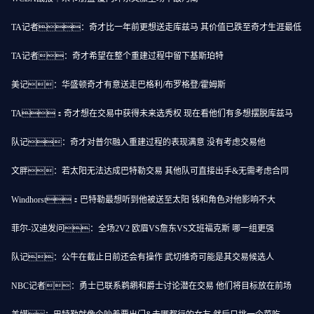
TA记者：奇才比一年前更想送走库兹马 其价值已跌至奇才生涯最低
TA记者：奇才希望在整个重建过程中留下基斯珀特
美记：华盛顿奇才有意送走巴格利/布罗格登/霍姆斯
TA：奇才想在交易中获得未来选秀权 现在看他们有多想摆脱库兹马
队记：奇才对普尔融入重建过程的表现满意 没有考虑交易他
文胖：若太阳无法达成巴特勒交易 其他队可直接出手&无需考虑合同
Windhorst：巴特勒最想听到他被送至太阳 钱和角色对他影响不大
菲尔-汉迪发问：全场2V2 欧眉VS詹东VS文班福克斯 哪一组更强
队记：公牛在截止日前还会有操作 武切维奇可能是其交易候选人
NBC记者：勇士已联系鹈鹕和爵士讨论潜在交易 他们将目标放在前场