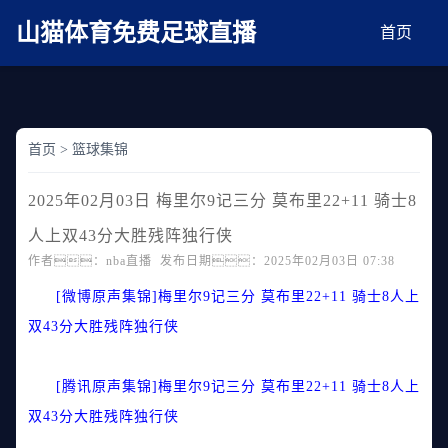
麻豆网神马久久人鬼片,麻豆TV入口在线看免费,国产91麻豆免费观看,精品国产三级
AV在线无码麻豆
山猫体育免费足球直播
首页
首页
>
篮球集锦
2025年02月03日 梅里尔9记三分 莫布里22+11 骑士8
人上双43分大胜残阵独行侠
作者：nba直播 发布日期：2025年02月03日 07:38
[微博原声集锦]梅里尔9记三分 莫布里22+11 骑士8人上
双43分大胜残阵独行侠
[腾讯原声集锦]梅里尔9记三分 莫布里22+11 骑士8人上
双43分大胜残阵独行侠