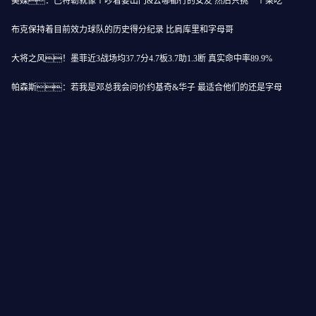
美媒：巴特勒就像个吵着要出门&去哪都行的女友 然后只挑一个菜吃
布克保持着目前效力球队的历史得分纪录 比肩库里和字母哥
大将之风！墨菲近3战场均37.7分4.7板3.7助1.3断 真实命中率89.9%
帕森斯：若我是邓总我会问价约基奇&华子 最适合他们的还是字母