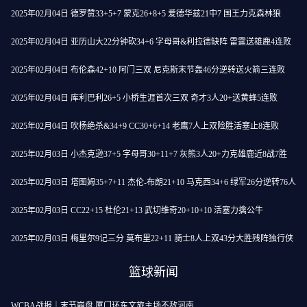
2025年02月04日 德罗赞33+5+7 蒙克26+8+5 爱德华兹21中7 国王力克森林狼
2025年02月04日 亚历山大22分钟砍34+6 字母哥&利拉德缺阵 雷霆送雄鹿4连败
2025年02月04日 布伦森42+10 阿门三双 尼克斯末节轰46分逆转送火箭三连败
2025年02月04日 库利巴利26+5 小桥生涯首次三双 奇才3人20+送黄蜂5连败
2025年02月04日 吹杨绝杀&34+9 CC30+6+14 老鹰7人上双险胜活塞止8连败
2025年02月03日 小杰克逊37+5 字母哥30+11+7 灰熊3人20+力克雄鹿近8战7胜
2025年02月03日 塔图姆35+7+11 杰伦-布朗21+10 马克西34+6 绿军26分逆转76人
2025年02月03日 CC22+15 杜伦21+13 武切维奇20+10+10 活塞力擒公牛
2025年02月03日 梅里尔9记三分 莫布里22+11 骑士8人上双43分大胜残阵独行侠
篮球新闻
WCBA战报｜末节崩盘 厦门环东文旅主场不敌河南