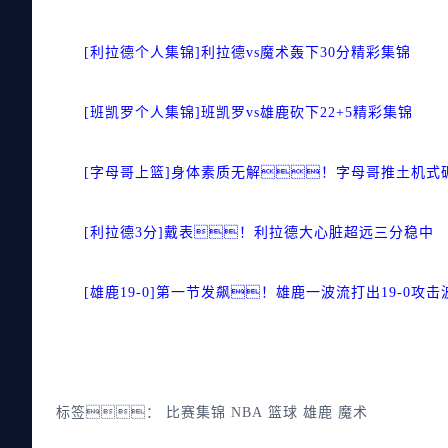
[利拉德个人集锦]利拉德vs魔术轰下30分精彩集锦
[班凯罗个人集锦]班凯罗vs雄鹿砍下22+5精彩集锦
[字母哥上篮]身体素质无解！字母哥推土机式
[利拉德3分]戴表！利拉德大心脏超远三分稳中
[雄鹿19-0]第一节发飙！雄鹿一波流打出19-0攻击
标签：
比赛集锦
NBA
篮球
雄鹿
魔术