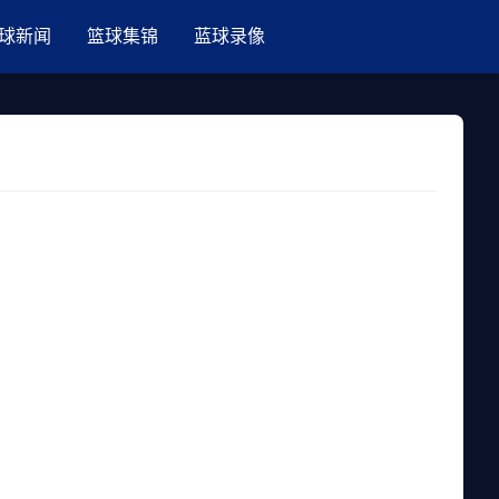
球新闻
篮球集锦
蓝球录像