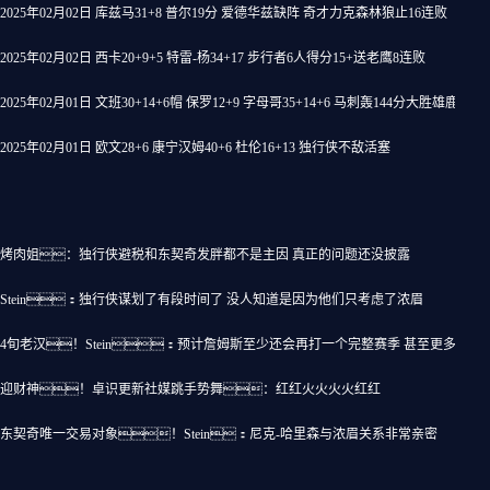
2025年02月02日 库兹马31+8 普尔19分 爱德华兹缺阵 奇才力克森林狼止16连败
2025年02月02日 西卡20+9+5 特雷-杨34+17 步行者6人得分15+送老鹰8连败
2025年02月01日 文班30+14+6帽 保罗12+9 字母哥35+14+6 马刺轰144分大胜雄鹿
2025年02月01日 欧文28+6 康宁汉姆40+6 杜伦16+13 独行侠不敌活塞
作
烤肉姐：独行侠避税和东契奇发胖都不是主因 真正的问题还没披露
Stein：独行侠谋划了有段时间了 没人知道是因为他们只考虑了浓眉
4旬老汉！Stein：预计詹姆斯至少还会再打一个完整赛季 甚至更多
迎财神！卓识更新社媒跳手势舞：红红火火火火红红
作
东契奇唯一交易对象！Stein：尼克-哈里森与浓眉关系非常亲密