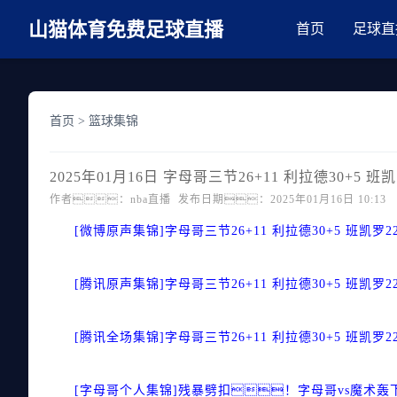
麻豆网神马久久人鬼片,麻豆TV入口在线看免费,国产91麻豆免费观看,精
山猫体育免费足球直播
首页
足球直
首页
>
篮球集锦
2025年01月16日 字母哥三节26+11 利拉德30+5 
作者：nba直播 发布日期：2025年01月16日 10:13
[微博原声集锦]字母哥三节26+11 利拉德30+5 班凯罗
[腾讯原声集锦]字母哥三节26+11 利拉德30+5 班凯罗
[腾讯全场集锦]字母哥三节26+11 利拉德30+5 班凯罗
[字母哥个人集锦]残暴劈扣！字母哥vs魔术轰下2