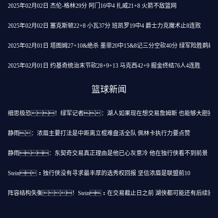
2025年02月02日 杰伦-格林29分 阿门16中4 扎威21+8 火箭不敌篮网
2025年02月02日 塞克斯顿22+8 小瓦37分 班凯罗19中4 爵士力克魔术止8连败
2025年02月01日 塔图姆27+10&绝杀 墨菲20中15&8记三分空砍40分 绿军险胜鹈鹕
2025年02月01日 约基奇统治末节砍28+9+13 马克西42+9 掘金终结76人4连胜
篮球新闻
细思极恐！绿军记者：湖人如果现在想交易詹姆斯 也能够大胆操
静雨：浓眉主要打法是中距离立棍难盘活全队 佩林卡执行力要点赞
静雨：东契奇交易真正理由是他已心灰意冷 他在独行侠看不到前景
Stein：独行侠没有寻求最丰厚的选秀权回报 坚信浓眉是联盟前10
阵容结构失衡！Stein：在交易截止日之前 湖侠都可能还有后续操