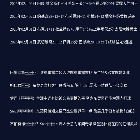
2025年02月02日 阿隆-维金斯41+14 鸭梨三节29+6+9 福克斯20分 雷霆大胜国王
2025年02月02日 约基奇28+13+17 布劳恩24+11 小桥24+12 掘金拒绝黄蜂逆转
2025年02月01日 布克31+11 杜兰特19+6 库里14分&上半场仅2分 太阳大胜勇士
2025年02月01日 武切维奇21+12 怀特25分 巴恩斯20+10 公牛终结猛龙5连胜
阿里纳斯：谁能掌握年轻人谁就能掌握市场 莫兰特&欧文就是如此
鲍仁君：东契奇当打之年联盟前五 除非自己要求不然球队不会交易
伊巴卡：生活中还有比被交易更糟的事 至少东契奇还能为湖人打球
Stein：东契奇得知交易只比全世界早一点 詹眉几乎没有被提前通知
不怕有诈？Stein：湖人乐意为东契奇承担包括体能在内的任何风险