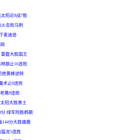
射落太阳近8战7胜
阵 热火击败马刺
人攻下麦迪逊
篮网
0分 雷霆大胜国王
克森林狼止16连败
掘金拒绝黄蜂逆转
力克魔术止8连败
+送老鹰8连败
2分 太阳大胜勇士
砍40分 绿军险胜鹈鹕
马刺轰144分大胜雄鹿
终结猛龙5连胜