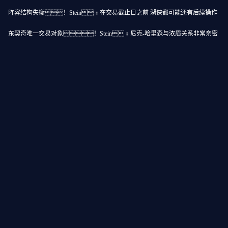
阵容结构失衡！Stein：在交易截止日之前 湖侠都可能还有后续操作
东契奇唯一交易对象！Stein：尼克-哈里森与浓眉关系非常亲密