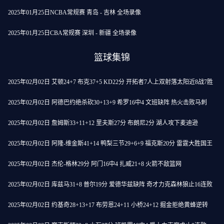
2025年01月25日NCBA常规赛 青岛 - 吉林 全场录像
2025年01月25日CBA常规赛 深圳 - 新疆 全场录像
篮球集锦
2025年02月02日 艾顿24+7 布克37+5 KD22分 开拓者7人上双射落太阳近8战7胜
2025年02月02日 阿德巴约绝杀砍30+13+9 希罗16中4 文班缺阵 热火击败马刺
2025年02月02日 詹姆斯33+11+12 里夫斯27分 布朗尼2分 湖人攻下麦迪逊
2025年02月02日 阿隆-维金斯41+14 鸭梨三节29+6+9 福克斯20分 雷霆大胜国王
2025年02月02日 杰伦-格林29分 阿门16中4 扎威21+8 火箭不敌篮网
2025年02月02日 库兹马31+8 普尔19分 爱德华兹缺阵 奇才力克森林狼止16连败
2025年02月02日 约基奇28+13+17 布劳恩24+11 小桥24+12 掘金拒绝黄蜂逆转