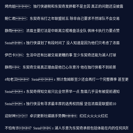
烤肉姐：独行侠避税和东契奇发胖都不是主因 真正的问题还没披露
鲍仁君：东契奇当打之年联盟前五 除非自己要求不然球队不会交易
静雨：浓眉主要打法是中距离立棍难盘活全队 佩林卡执行力要点赞
Stein：独行侠谋划了有段时间了 没人知道是因为他们只考虑了浓眉
伊巴卡：生活中还有比被交易更糟的事 至少东契奇还能为湖人打球
静雨：东契奇交易真正理由是他已心灰意冷 他在独行侠看不到前景
4旬老汉！Stein：预计詹姆斯至少还会再打一个完整赛季 甚至更多
Stein：东契奇得知交易只比全世界早一点 詹眉几乎没有被提前通知
Stein：独行侠没有寻求最丰厚的选秀权回报 坚信浓眉是联盟前10
迎财神！卓识更新社媒跳手势舞：红红火火火火红红
不怕有诈？Stein：湖人乐意为东契奇承担包括体能在内的任何风险