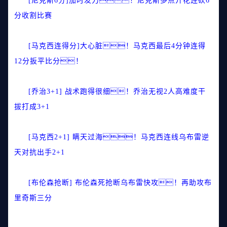
[尼克斯6分]加时发力！尼克斯多点开花连砍6
分收割比赛
[马克西连得分]大心脏！马克西最后4分钟连得
12分扳平比分！
[乔治3+1] 战术跑得很细！乔治无视2人高难度干
拔打成3+1
[马克西2+1] 瞒天过海！马克西连线乌布雷逆
天对抗出手2+1
[布伦森抢断] 布伦森死抢断乌布雷快攻！再助攻布
里奇斯三分