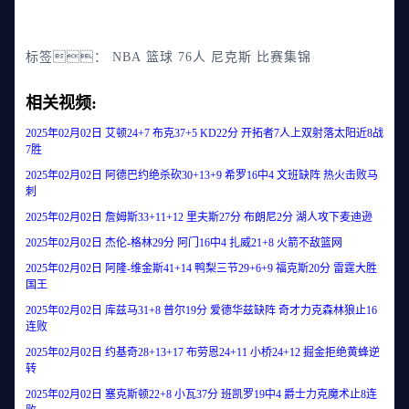
标签：
NBA
篮球
76人
尼克斯
比赛集锦
相关视频:
2025年02月02日 艾顿24+7 布克37+5 KD22分 开拓者7人上双射落太阳近8战
7胜
2025年02月02日 阿德巴约绝杀砍30+13+9 希罗16中4 文班缺阵 热火击败马
刺
2025年02月02日 詹姆斯33+11+12 里夫斯27分 布朗尼2分 湖人攻下麦迪逊
2025年02月02日 杰伦-格林29分 阿门16中4 扎威21+8 火箭不敌篮网
2025年02月02日 阿隆-维金斯41+14 鸭梨三节29+6+9 福克斯20分 雷霆大胜
国王
2025年02月02日 库兹马31+8 普尔19分 爱德华兹缺阵 奇才力克森林狼止16
连败
2025年02月02日 约基奇28+13+17 布劳恩24+11 小桥24+12 掘金拒绝黄蜂逆
转
2025年02月02日 塞克斯顿22+8 小瓦37分 班凯罗19中4 爵士力克魔术止8连