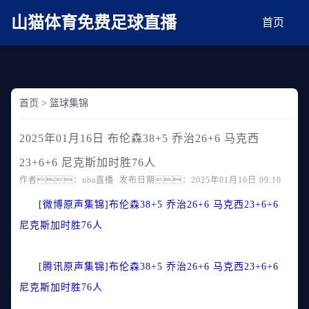
麻豆网神马久久人鬼片,麻豆TV入口在线看免费,国产91麻豆免费观看,精品国产三级
AV在线无码麻豆
山猫体育免费足球直播
首页
首页
>
篮球集锦
2025年01月16日 布伦森38+5 乔治26+6 马克西
23+6+6 尼克斯加时胜76人
作者：nba直播 发布日期：2025年01月16日 09:10
[微博原声集锦]布伦森38+5 乔治26+6 马克西23+6+6
尼克斯加时胜76人
[腾讯原声集锦]布伦森38+5 乔治26+6 马克西23+6+6
尼克斯加时胜76人