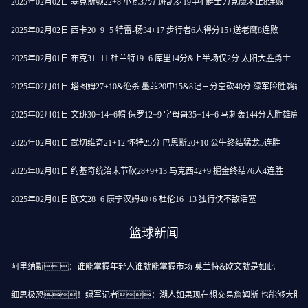
2025年02月02日 塞克斯顿22+8 小瓦37分 班凯罗19中4 爵士力克魔术止8连败
2025年02月02日 西卡20+9+5 特雷-杨34+17 步行者6人得分15+送老鹰8连败
2025年02月01日 布克31+11 杜兰特19+6 库里14分&上半场仅2分 太阳大胜勇士
2025年02月01日 塔图姆27+10&绝杀 墨菲20中15&8记三分空砍40分 绿军险胜鹈鹕
2025年02月01日 文班30+14+6帽 保罗12+9 字母哥35+14+6 马刺轰144分大胜雄鹿
2025年02月01日 武切维奇21+12 怀特25分 巴恩斯20+10 公牛终结猛龙5连胜
2025年02月01日 约基奇统治末节砍28+9+13 马克西42+9 掘金终结76人4连胜
2025年02月01日 欧文28+6 康宁汉姆40+6 杜伦16+13 独行侠不敌活塞
篮球新闻
阿里纳斯：谁能掌握年轻人谁就能掌握市场 莫兰特&欧文就是如此
细思极恐！绿军记者：湖人如果现在想交易詹姆斯 也能够大胆