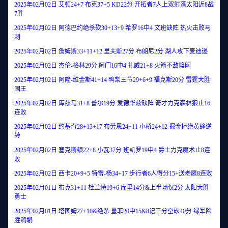
2025年02月02日 艾顿24+7 布克37+5 KD22分 开拓者7人上双射落太阳近8战
7胜
2025年02月02日 阿德巴约绝杀砍30+13+9 希罗16中4 文班缺阵 热火击败马
刺
2025年02月02日 詹姆斯33+11+12 里夫斯27分 布朗尼2分 湖人攻下麦迪逊
2025年02月02日 杰伦-格林29分 阿门16中4 扎威21+8 火箭不敌篮网
2025年02月02日 阿隆-维金斯41+14 鸭梨三节29+6+9 福克斯20分 雷霆大胜
国王
2025年02月02日 库兹马31+8 普尔19分 爱德华兹缺阵 奇才力克森林狼止16
连败
2025年02月02日 约基奇28+13+17 布劳恩24+11 小桥24+12 掘金拒绝黄蜂逆
转
2025年02月02日 塞克斯顿22+8 小瓦37分 班凯罗19中4 爵士力克魔术止8连
败
2025年02月02日 西卡20+9+5 特雷-杨34+17 步行者6人得分15+送老鹰8连败
2025年02月01日 布克31+11 杜兰特19+6 库里14分&上半场仅2分 太阳大胜
勇士
2025年02月01日 塔图姆27+10&绝杀 墨菲20中15&8记三分空砍40分 绿军险
胜鹈鹕