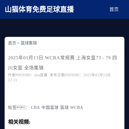
麻豆网神马久久人鬼片,麻豆TV入口在线看免费,国产91麻豆免费观看,精品国产三级
AV在线无码麻豆
山猫体育免费足球直播
首页
首页
>
篮球集锦
2025年01月13日 WCBA常规赛 上海女篮73 - 79 四
川女篮 全场集锦
作者：nba直播 发布日期：2025年01月13日
22:11
标签：
CBA
中国篮球
篮球
WCBA
相关视频: