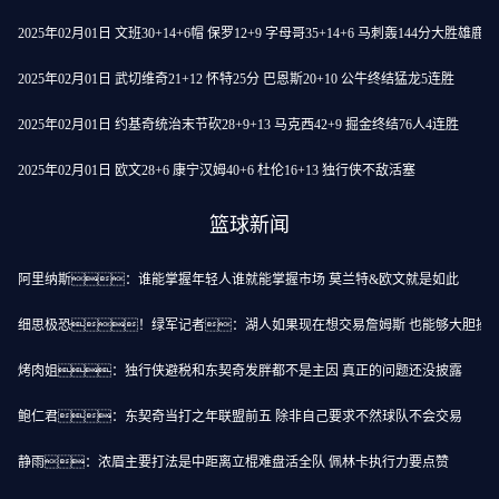
2025年02月01日 文班30+14+6帽 保罗12+9 字母哥35+14+6 马刺轰144分大胜雄鹿
2025年02月01日 武切维奇21+12 怀特25分 巴恩斯20+10 公牛终结猛龙5连胜
2025年02月01日 约基奇统治末节砍28+9+13 马克西42+9 掘金终结76人4连胜
2025年02月01日 欧文28+6 康宁汉姆40+6 杜伦16+13 独行侠不敌活塞
篮球新闻
阿里纳斯：谁能掌握年轻人谁就能掌握市场 莫兰特&欧文就是如此
细思极恐！绿军记者：湖人如果现在想交易詹姆斯 也能够大胆操
烤肉姐：独行侠避税和东契奇发胖都不是主因 真正的问题还没披露
鲍仁君：东契奇当打之年联盟前五 除非自己要求不然球队不会交易
静雨：浓眉主要打法是中距离立棍难盘活全队 佩林卡执行力要点赞