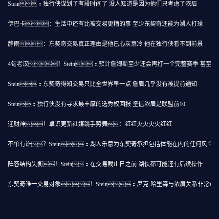
Stein：独行侠谋划了有段时间了 没人知道是因为他们只考虑了浓眉
伊巴卡：生活中还有比被交易更糟的事 至少东契奇还能为湖人打球
静雨：东契奇交易真正理由是他已心灰意冷 他在独行侠看不到前景
4旬老汉！Stein：预计詹姆斯至少还会再打一个完整赛季 甚至更
Stein：东契奇得知交易只比全世界早一点 詹眉几乎没有被提前通知
Stein：独行侠没有寻求最丰厚的选秀权回报 坚信浓眉是联盟前10
迎财神！卓识更新社媒跳手势舞：红红火火火火红红
不怕有诈？Stein：湖人乐意为东契奇承担包括体能在内的任何风险
阵容结构失衡！Stein：在交易截止日之前 湖侠都可能还有后续操作
东契奇唯一交易对象！Stein：尼克-哈里森与浓眉关系非常亲