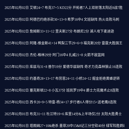
2025年02月02日 艾顿24+7 布克37+5 KD22分 开拓者7人上双射落太阳近8战7胜
2025年02月02日 阿德巴约绝杀砍30+13+9 希罗16中4 文班缺阵 热火击败马刺
2025年02月02日 詹姆斯33+11+12 里夫斯27分 布朗尼2分 湖人攻下麦迪逊
2025年02月02日 阿隆-维金斯41+14 鸭梨三节29+6+9 福克斯20分 雷霆大胜国王
2025年02月02日 杰伦-格林29分 阿门16中4 扎威21+8 火箭不敌篮网
2025年02月02日 库兹马31+8 普尔19分 爱德华兹缺阵 奇才力克森林狼止16连败
2025年02月02日 约基奇28+13+17 布劳恩24+11 小桥24+12 掘金拒绝黄蜂逆转
2025年02月02日 塞克斯顿22+8 小瓦37分 班凯罗19中4 爵士力克魔术止8连败
2025年02月02日 西卡20+9+5 特雷-杨34+17 步行者6人得分15+送老鹰8连败
2025年02月01日 布克31+11 杜兰特19+6 库里14分&上半场仅2分 太阳大胜勇士
2025年02月01日 塔图姆27+10&绝杀 墨菲20中15&8记三分空砍40分 绿军险胜鹈鹕