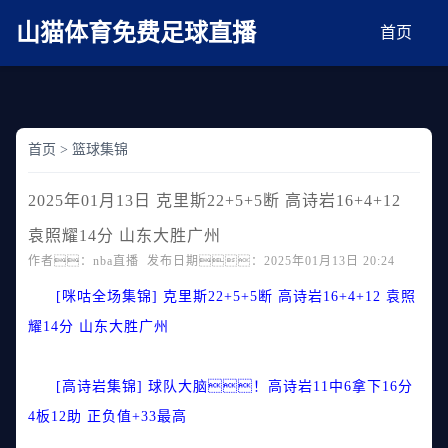
麻豆网神马久久人鬼片,麻豆TV入口在线看免费,国产91麻豆免费观看,精品国产三级
AV在线无码麻豆
山猫体育免费足球直播
首页
首页
>
篮球集锦
2025年01月13日 克里斯22+5+5断 高诗岩16+4+12
袁照耀14分 山东大胜广州
作者：nba直播 发布日期：2025年01月13日 20:24
[咪咕全场集锦] 克里斯22+5+5断 高诗岩16+4+12 袁照
耀14分 山东大胜广州
[高诗岩集锦] 球队大脑！高诗岩11中6拿下16分
4板12助 正负值+33最高