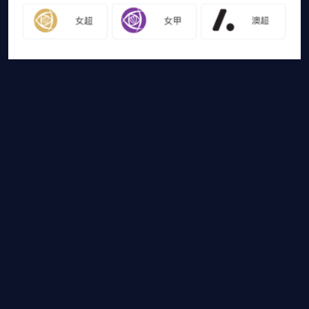
友情链接
山猫体育免费足球直播
网站地图
足球直播
足球录像
足球集锦
篮球直播
篮球录像
篮球集锦
山猫体育免费足球直播是国内外最受欢迎的免费体育直播平台，山
猫体育免费足球直播带你畅享免费NBA直播，CBA直播，欧冠
直播，高清德甲直播等各大赛事免费直播，还有比赛录像回
放，热门体育资讯供您选择，快登录山猫体育免费足球
直播体验吧！