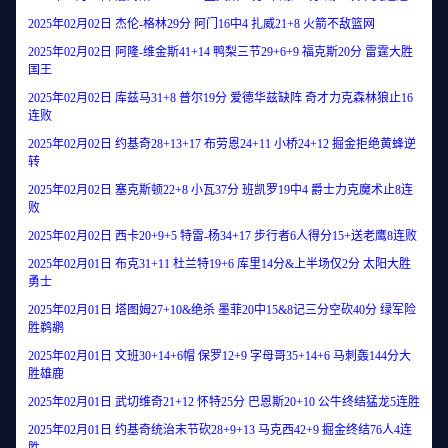
2025年02月02日 杰伦-格林29分 阿门16中4 扎威21+8 火箭不敌篮网
2025年02月02日 阿隆-维金斯41+14 鸭梨三节29+6+9 福克斯20分 雷霆大胜
国王
2025年02月02日 库兹马31+8 普尔19分 爱德华兹缺阵 奇才力克森林狼止16
连败
2025年02月02日 约基奇28+13+17 布劳恩24+11 小桥24+12 掘金拒绝黄蜂逆
转
2025年02月02日 塞克斯顿22+8 小瓦37分 班凯罗19中4 爵士力克魔术止8连
败
2025年02月02日 西卡20+9+5 特雷-杨34+17 步行者6人得分15+送老鹰8连败
2025年02月01日 布克31+11 杜兰特19+6 库里14分&上半场仅2分 太阳大胜
勇士
2025年02月01日 塔图姆27+10&绝杀 墨菲20中15&8记三分空砍40分 绿军险
胜鹈鹕
2025年02月01日 文班30+14+6帽 保罗12+9 字母哥35+14+6 马刺轰144分大
胜雄鹿
2025年02月01日 武切维奇21+12 怀特25分 巴恩斯20+10 公牛终结猛龙5连胜
2025年02月01日 约基奇统治末节砍28+9+13 马克西42+9 掘金终结76人4连