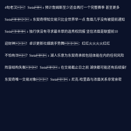
4旬老汉！Stein：预计詹姆斯至少还会再打一个完整赛季 甚至更多
Stein：东契奇得知交易只比全世界早一点 詹眉几乎没有被提前通知
Stein：独行侠没有寻求最丰厚的选秀权回报 坚信浓眉是联盟前10
迎财神！卓识更新社媒跳手势舞：红红火火火火红红
不怕有诈？Stein：湖人乐意为东契奇承担包括体能在内的任何风险
阵容结构失衡！Stein：在交易截止日之前 湖侠都可能还有后续操作
东契奇唯一交易对象！Stein：尼克-哈里森与浓眉关系非常亲密