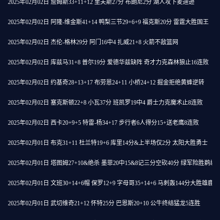
2025年02月02日 詹姆斯33+11+12 里夫斯27分 布朗尼2分 湖人攻下麦迪逊
2025年02月02日 阿隆-维金斯41+14 鸭梨三节29+6+9 福克斯20分 雷霆大胜国王
2025年02月02日 杰伦-格林29分 阿门16中4 扎威21+8 火箭不敌篮网
2025年02月02日 库兹马31+8 普尔19分 爱德华兹缺阵 奇才力克森林狼止16连败
2025年02月02日 约基奇28+13+17 布劳恩24+11 小桥24+12 掘金拒绝黄蜂逆转
2025年02月02日 塞克斯顿22+8 小瓦37分 班凯罗19中4 爵士力克魔术止8连败
2025年02月02日 西卡20+9+5 特雷-杨34+17 步行者6人得分15+送老鹰8连败
2025年02月01日 布克31+11 杜兰特19+6 库里14分&上半场仅2分 太阳大胜勇士
2025年02月01日 塔图姆27+10&绝杀 墨菲20中15&8记三分空砍40分 绿军险胜鹈鹕
2025年02月01日 文班30+14+6帽 保罗12+9 字母哥35+14+6 马刺轰144分大胜雄鹿
2025年02月01日 武切维奇21+12 怀特25分 巴恩斯20+10 公牛终结猛龙5连胜