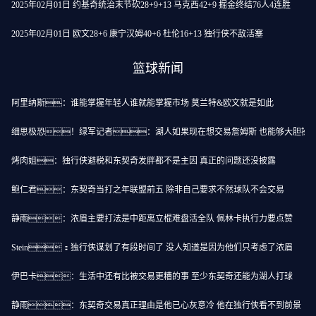
2025年02月01日 约基奇统治末节砍28+9+13 马克西42+9 掘金终结76人4连胜
2025年02月01日 欧文28+6 康宁汉姆40+6 杜伦16+13 独行侠不敌活塞
篮球新闻
阿里纳斯：谁能掌握年轻人谁就能掌握市场 莫兰特&欧文就是如此
细思极恐！绿军记者：湖人如果现在想交易詹姆斯 也能够大胆操
烤肉姐：独行侠避税和东契奇发胖都不是主因 真正的问题还没披露
鲍仁君：东契奇当打之年联盟前五 除非自己要求不然球队不会交易
静雨：浓眉主要打法是中距离立棍难盘活全队 佩林卡执行力要点赞
Stein：独行侠谋划了有段时间了 没人知道是因为他们只考虑了浓眉
伊巴卡：生活中还有比被交易更糟的事 至少东契奇还能为湖人打球
静雨：东契奇交易真正理由是他已心灰意冷 他在独行侠看不到前景