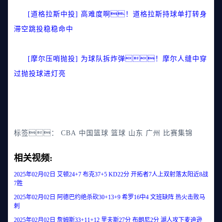
[道格拉斯中投] 高难度啊！道格拉斯持球单打转身
滞空跳投稳稳命中
[摩尔压哨抛投] 为球队拆炸弹！摩尔人缝中穿
过抛投球进灯亮
标签：
CBA
中国篮球
篮球
山东
广州
比赛集锦
相关视频:
2025年02月02日 艾顿24+7 布克37+5 KD22分 开拓者7人上双射落太阳近8战
7胜
2025年02月02日 阿德巴约绝杀砍30+13+9 希罗16中4 文班缺阵 热火击败马
刺
2025年02月02日 詹姆斯33+11+12 里夫斯27分 布朗尼2分 湖人攻下麦迪逊