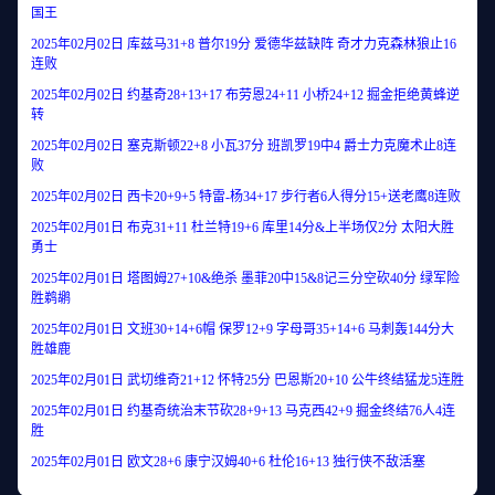
国王
2025年02月02日 库兹马31+8 普尔19分 爱德华兹缺阵 奇才力克森林狼止16
连败
2025年02月02日 约基奇28+13+17 布劳恩24+11 小桥24+12 掘金拒绝黄蜂逆
转
2025年02月02日 塞克斯顿22+8 小瓦37分 班凯罗19中4 爵士力克魔术止8连
败
2025年02月02日 西卡20+9+5 特雷-杨34+17 步行者6人得分15+送老鹰8连败
2025年02月01日 布克31+11 杜兰特19+6 库里14分&上半场仅2分 太阳大胜
勇士
2025年02月01日 塔图姆27+10&绝杀 墨菲20中15&8记三分空砍40分 绿军险
胜鹈鹕
2025年02月01日 文班30+14+6帽 保罗12+9 字母哥35+14+6 马刺轰144分大
胜雄鹿
2025年02月01日 武切维奇21+12 怀特25分 巴恩斯20+10 公牛终结猛龙5连胜
2025年02月01日 约基奇统治末节砍28+9+13 马克西42+9 掘金终结76人4连
胜
2025年02月01日 欧文28+6 康宁汉姆40+6 杜伦16+13 独行侠不敌活塞