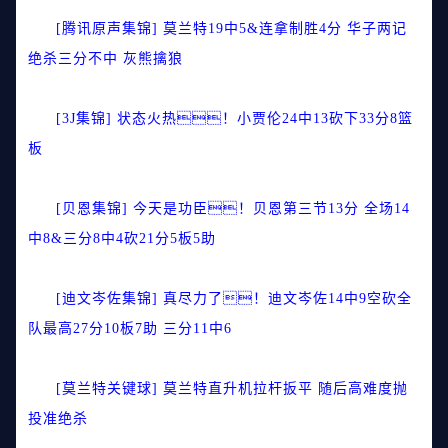
[腾讯原声集锦] 莫兰特19中5&连拿制胜4分 华子两记
绝杀三分不中 灰熊擒狼
[3J集锦] 状态火热！小贾伦24中13砍下33分8篮
板
[贝恩集锦] 今天是功臣！贝恩第三节13分 全场14
中8&三分8中4砍21分5板5助
[迪文岑佐集锦] 真尽力了！迪文岑佐14中9空砍全
队最高27分10板7助 三分11中6
[莫兰特关键球] 莫兰特直升机拉杆扳平 随后高难度抛
投准绝杀