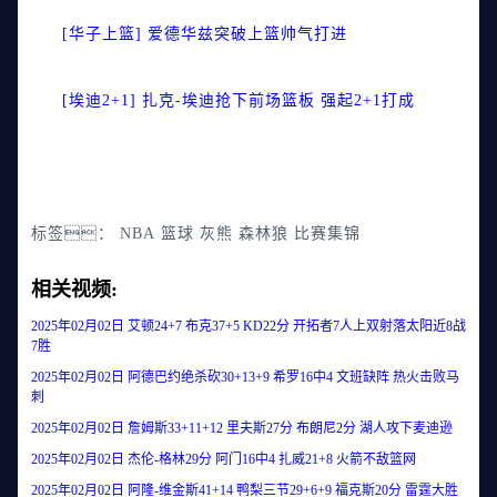
[华子上篮] 爱德华兹突破上篮帅气打进
[埃迪2+1] 扎克-埃迪抢下前场篮板 强起2+1打成
标签：
NBA
篮球
灰熊
森林狼
比赛集锦
相关视频:
2025年02月02日 艾顿24+7 布克37+5 KD22分 开拓者7人上双射落太阳近8战
7胜
2025年02月02日 阿德巴约绝杀砍30+13+9 希罗16中4 文班缺阵 热火击败马
刺
2025年02月02日 詹姆斯33+11+12 里夫斯27分 布朗尼2分 湖人攻下麦迪逊
2025年02月02日 杰伦-格林29分 阿门16中4 扎威21+8 火箭不敌篮网
2025年02月02日 阿隆-维金斯41+14 鸭梨三节29+6+9 福克斯20分 雷霆大胜