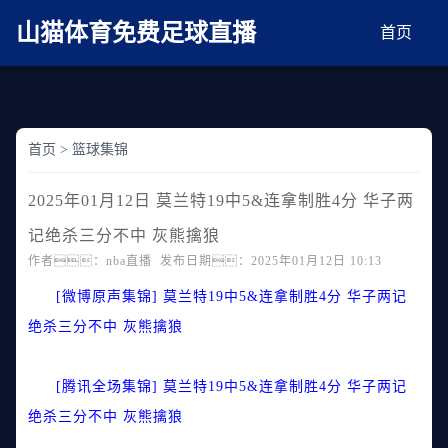
麻豆网神马久久人鬼片,麻豆TV入口在线看免费,国产91麻豆免费观看,精品国产三级
AV在线无码麻豆
山猫体育免费足球直播
首页
首页
>
篮球集锦
2025年01月12日 莫兰特19中5&连拿制胜4分 华子两
记绝杀三分不中 灰熊擒狼
作者：nba直播 发布日期：2025年01月12日 10:13
[微博原声集锦] 莫兰特19中5&连拿制胜4分 华子两记
绝杀三分不中 灰熊擒狼
[腾讯全场集锦] 莫兰特19中5&连拿制胜4分 华子两记
绝杀三分不中 灰熊擒狼