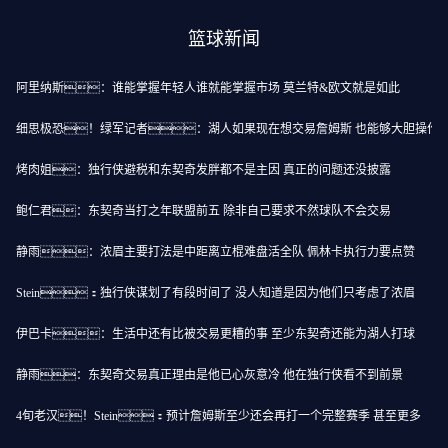
篮球新闻
阿里纳斯：谁能掌握年轻人谁就能掌握市场 莫兰特&欧文就是如此
细思极恐！绿军记者：湖人如果现在想交易詹姆斯 也能够大胆操作
烤肉姐：独行侠避税和东契奇发胖都不是主因 真正的问题还没披露
鲍仁君：东契奇当打之年联盟前五 除非自己要求不然球队不会交易
静雨：浓眉主要打法是中距离立棍难盘活全队 佩林卡执行力要点赞
Stein：独行侠谋划了有段时间了 没人知道是因为他们只考虑了浓眉
伊巴卡：生活中还有比被交易更糟的事 至少东契奇还能为湖人打球
静雨：东契奇交易真正理由是他已心灰意冷 他在独行侠看不到前景
4旬老汉！Stein：预计詹姆斯至少还会再打一个完整赛季 甚至更多