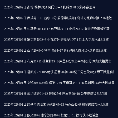
2025年02月02日 杰伦-格林29分 阿门16中4 扎威21+8 火箭不敌篮网
2025年02月02日 库兹马31+8 普尔19分 爱德华兹缺阵 奇才力克森林狼止16连败
2025年02月02日 约基奇28+13+17 布劳恩24+11 小桥24+12 掘金拒绝黄蜂逆转
2025年02月02日 塞克斯顿22+8 小瓦37分 班凯罗19中4 爵士力克魔术止8连败
2025年02月02日 西卡20+9+5 特雷-杨34+17 步行者6人得分15+送老鹰8连败
2025年02月01日 布克31+11 杜兰特19+6 库里14分&上半场仅2分 太阳大胜勇士
2025年02月01日 塔图姆27+10&绝杀 墨菲20中15&8记三分空砍40分 绿军险胜鹈鹕
2025年02月01日 文班30+14+6帽 保罗12+9 字母哥35+14+6 马刺轰144分大胜雄鹿
2025年02月01日 武切维奇21+12 怀特25分 巴恩斯20+10 公牛终结猛龙5连胜
2025年02月01日 约基奇统治末节砍28+9+13 马克西42+9 掘金终结76人4连胜
2025年02月01日 欧文28+6 康宁汉姆40+6 杜伦16+13 独行侠不敌活塞