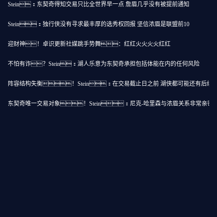
Stein：东契奇得知交易只比全世界早一点 詹眉几乎没有被提前通知
Stein：独行侠没有寻求最丰厚的选秀权回报 坚信浓眉是联盟前10
迎财神！卓识更新社媒跳手势舞：红红火火火火红红
不怕有诈？Stein：湖人乐意为东契奇承担包括体能在内的任何风险
阵容结构失衡！Stein：在交易截止日之前 湖侠都可能还有后续
东契奇唯一交易对象！Stein：尼克-哈里森与浓眉关系非常亲密