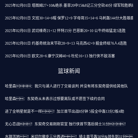
2025年02月01日 塔图姆27+10&绝杀 墨菲20中15&8记三分空砍40分 绿军险胜鹈鹕
2025年02月01日 文班30+14+6帽 保罗12+9 字母哥35+14+6 马刺轰144分大胜雄鹿
2025年02月01日 武切维奇21+12 怀特25分 巴恩斯20+10 公牛终结猛龙5连胜
2025年02月01日 约基奇统治末节砍28+9+13 马克西42+9 掘金终结76人4连胜
2025年02月01日 欧文28+6 康宁汉姆40+6 杜伦16+13 独行侠不敌活塞
篮球新闻
哈里森：我只与湖人进行了交易谈判 并没有将东契奇提供给其他队
哈里森：东契奇从未表示过想要离队或不愿签下续约合同
进了全明星就是不一样！加兰首节出战8分钟 5投全中轰13分2板4助
无心恋战！东契奇交易刚刚官宣 独行侠首节落后骑士31分！
水银泻地！米切尔撤步三分再进！骑士首节轰50分&领先到31分！