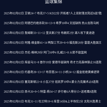
篮球集锦
2025年02月02日 艾顿24+7 布克37+5 KD22分 开拓者7人上双射落太阳近8战7胜
2025年02月02日 阿德巴约绝杀砍30+13+9 希罗16中4 文班缺阵 热火击败马刺
2025年02月02日 詹姆斯33+11+12 里夫斯27分 布朗尼2分 湖人攻下麦迪逊
2025年02月02日 阿隆-维金斯41+14 鸭梨三节29+6+9 福克斯20分 雷霆大胜国王
2025年02月02日 杰伦-格林29分 阿门16中4 扎威21+8 火箭不敌篮网
2025年02月02日 库兹马31+8 普尔19分 爱德华兹缺阵 奇才力克森林狼止16连败
2025年02月02日 约基奇28+13+17 布劳恩24+11 小桥24+12 掘金拒绝黄蜂逆转
2025年02月02日 塞克斯顿22+8 小瓦37分 班凯罗19中4 爵士力克魔术止8连败
2025年02月02日 西卡20+9+5 特雷-杨34+17 步行者6人得分15+送老鹰8连败
2025年02月01日 布克31+11 杜兰特19+6 库里14分&上半场仅2分 太阳大胜勇士