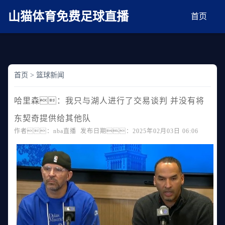
麻豆网神马久久人鬼片,麻豆TV入口在线看免费,国产91麻豆免费观看,精品国产三级
AV在线无码麻豆
山猫体育免费足球直播
首页
首页
>
篮球新闻
哈里森：我只与湖人进行了交易谈判 并没有将
东契奇提供给其他队
作者：nba直播 发布日期：2025年02月03日 06:06