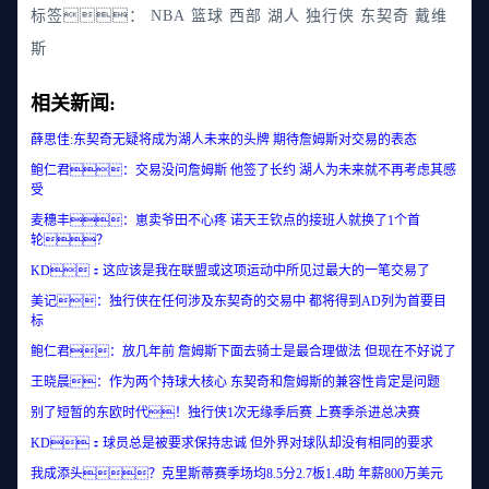
标签：
NBA
篮球
西部
湖人
独行侠
东契奇
戴维
斯
相关新闻:
薛思佳:东契奇无疑将成为湖人未来的头牌 期待詹姆斯对交易的表态
鲍仁君：交易没问詹姆斯 他签了长约 湖人为未来就不再考虑其感
受
麦穗丰：崽卖爷田不心疼 诺天王钦点的接班人就换了1个首
轮？
KD：这应该是我在联盟或这项运动中所见过最大的一笔交易了
美记：独行侠在任何涉及东契奇的交易中 都将得到AD列为首要目
标
鲍仁君：放几年前 詹姆斯下面去骑士是最合理做法 但现在不好说了
王晓晨：作为两个持球大核心 东契奇和詹姆斯的兼容性肯定是问题
别了短暂的东欧时代！独行侠1次无缘季后赛 上赛季杀进总决赛
KD：球员总是被要求保持忠诚 但外界对球队却没有相同的要求
我成添头？克里斯蒂赛季场均8.5分2.7板1.4助 年薪800万美元