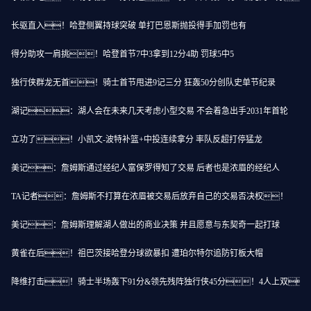
长驱直入！哈登侧翼持球突破 单打巴恩斯抛投得手加罚也有
得分助攻一肩挑！哈登首节7中3拿到12分4助 罚球5中5
独行侠群龙无首！骑士首节甩进9记三分 狂轰50分创队史单节纪录
湖记：湖人会在未来几天考虑小型交易 不会着急出手2031年首轮
立功了！小凯文-波特补篮+中投连续拿分 率队反超打停猛龙
美记：詹姆斯通过经纪人富保罗得知了交易 后者也是浓眉的经纪人
TA记者：詹姆斯不打算在浓眉被交易后放弃自己的交易否决权！
美记：詹姆斯理解湖人做出的商业决策 并且愿意与东契奇一起打球
黄雀在后！祖巴茨接哈登分球欲暴扣 遭珀尔特尔追防钉板大帽
降维打击！骑士半场轰下91分&领先残阵独行侠45分！4人上双