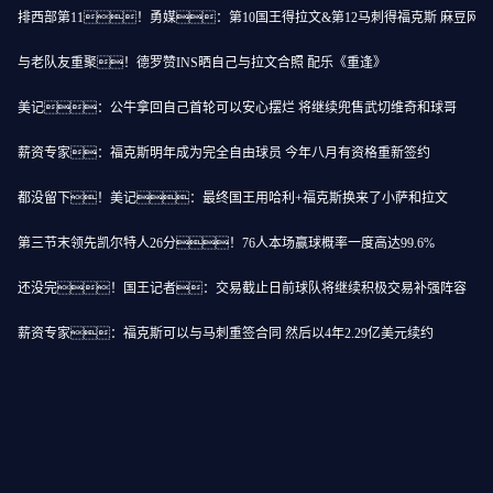
排西部第11！勇媒：第10国王得拉文&第12马刺得福克斯 麻豆网
与老队友重聚！德罗赞INS晒自己与拉文合照 配乐《重逢》
美记：公牛拿回自己首轮可以安心摆烂 将继续兜售武切维奇和球哥
薪资专家：福克斯明年成为完全自由球员 今年八月有资格重新签约
都没留下！美记：最终国王用哈利+福克斯换来了小萨和拉文
第三节末领先凯尔特人26分！76人本场赢球概率一度高达99.6%
还没完！国王记者：交易截止日前球队将继续积极交易补强阵容
薪资专家：福克斯可以与马刺重签合同 然后以4年2.29亿美元续约