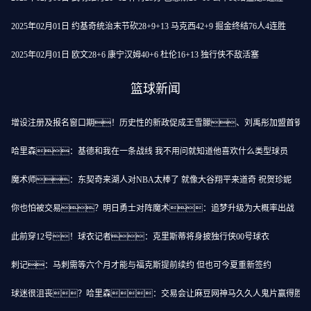
2025年02月01日 约基奇统治末节砍28+9+13 马克西42+9 掘金终结76人4连胜
2025年02月01日 欧文28+6 康宁汉姆40+6 杜伦16+13 独行侠不敌活塞
篮球新闻
增设注册及报名窗口期！历史性的新政促成王雪朦、刘禹彤加盟首钢
哈里森：基德和我在一条战线 我不用问就知道他喜欢什么类型球员
魔术师：东契奇来湖人对NBA太棒了 就像大谷翔平来道奇 祝贺珍妮
你也怕被交易？明日勇士对阵魔术：追梦升级为大概率出战
此前穿12号！球衣记者：克里斯蒂将身披独行侠00号球衣
刺记：马刺需等六个月才能与福克斯提前续约 但也可今夏重新签约
球迷很沮丧？哈里森：交易会让麻豆网神马久久人鬼片赢得胜利