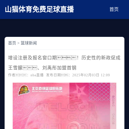
麻豆网神马久久人鬼片,麻豆TV入口在线看免费,国产91麻豆免费观看,精品国产三级
AV在线无码麻豆
山猫体育免费足球直播
首页
首页
>
篮球新闻
增设注册及报名窗口期！历史性的新政促成
王雪朦、刘禹彤加盟首钢
作者：nba直播 发布日期：2025年02月03日 12:09