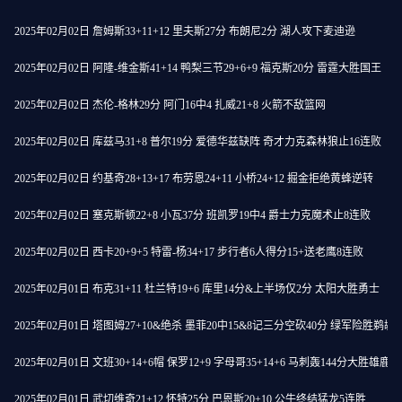
2025年02月02日 詹姆斯33+11+12 里夫斯27分 布朗尼2分 湖人攻下麦迪逊
2025年02月02日 阿隆-维金斯41+14 鸭梨三节29+6+9 福克斯20分 雷霆大胜国王
2025年02月02日 杰伦-格林29分 阿门16中4 扎威21+8 火箭不敌篮网
2025年02月02日 库兹马31+8 普尔19分 爱德华兹缺阵 奇才力克森林狼止16连败
2025年02月02日 约基奇28+13+17 布劳恩24+11 小桥24+12 掘金拒绝黄蜂逆转
2025年02月02日 塞克斯顿22+8 小瓦37分 班凯罗19中4 爵士力克魔术止8连败
2025年02月02日 西卡20+9+5 特雷-杨34+17 步行者6人得分15+送老鹰8连败
2025年02月01日 布克31+11 杜兰特19+6 库里14分&上半场仅2分 太阳大胜勇士
2025年02月01日 塔图姆27+10&绝杀 墨菲20中15&8记三分空砍40分 绿军险胜鹈鹕
2025年02月01日 文班30+14+6帽 保罗12+9 字母哥35+14+6 马刺轰144分大胜雄鹿
2025年02月01日 武切维奇21+12 怀特25分 巴恩斯20+10 公牛终结猛龙5连胜