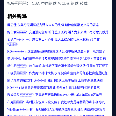
标签：
CBA
中国篮球
WCBA
篮球
转载
相关新闻:
薛思佳:东契奇无疑将成为湖人未来的头牌 期待詹姆斯对交易的表态
鲍仁君：交易没问詹姆斯 他签了长约 湖人为未来就不再考虑其感受
麦穗丰：崽卖爷田不心疼 诺天王钦点的接班人就换了1个首
轮？
KD：这应该是我在联盟或这项运动中所见过最大的一笔交易了
美记：独行侠在任何涉及东契奇的交易中 都将得到AD列为首要目标
鲍仁君：放几年前 詹姆斯下面去骑士是最合理做法 但现在不好说了
王晓晨：作为两个持球大核心 东契奇和詹姆斯的兼容性肯定是问题
别了短暂的东欧时代！独行侠1次无缘季后赛 上赛季杀进总决赛
KD：球员总是被要求保持忠诚 但外界对球队却没有相同的要求
我成添头？克里斯蒂赛季场均8.5分2.7板1.4助 年薪800万美元
布克：当时队友说卢卡被交易了 我还以为是森林狼的卢卡-加尔扎
Windhorst：有一名现役NBA全明星球员跟我说 独行侠很讨厌东契奇