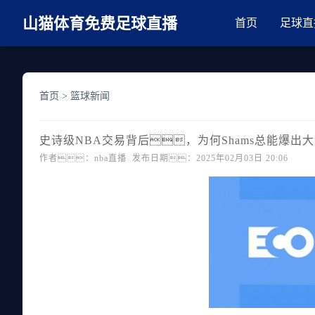
麻豆网神马久久人鬼片,麻豆TV入口在线看免费,国产91麻豆免费观看,精
山猫体育免费足球直播
首页
足球直
首页
>
篮球新闻
史诗级NBA交易背后，为何Shams总能爆出
作者：nba直播 发布日期：2025年02月03日 20:06