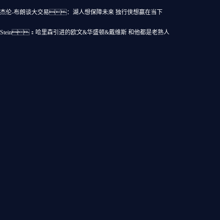
的
杰伦-布朗谈大交易：湖人想保障未来 独行侠想赢在当下
Stein：哈里森引进的欧文&华盛顿&戴维斯 和他都是老熟人