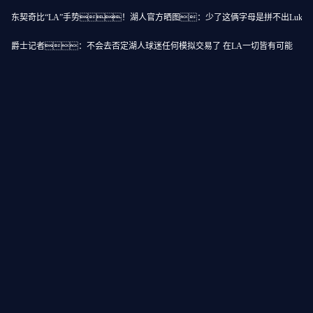
表现很棒
东契奇比“LA”手势！湖人官方晒图：少了这俩字母是拼不出Luka
爵士记者：不会去否定湖人球迷任何模拟交易了 在LA一切皆有可能