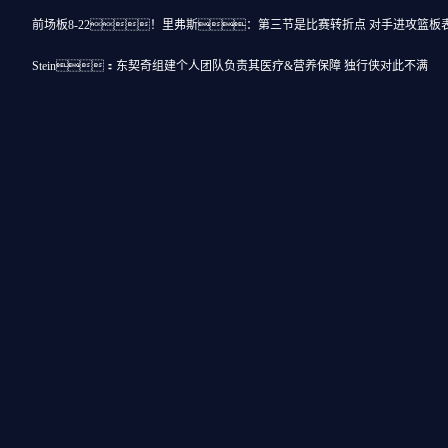
前场板8-22！里弗斯：第三节是比赛转折点 对手进攻篮板
Stein：东契奇组建个人团队负责其医疗&营养保障 独行侠对此不满