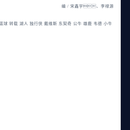
编 / 宋鑫宇、李禄源
篮球
转载
湖人
独行侠
戴维斯
东契奇
公牛
雄鹿
韦德
小牛