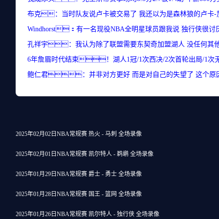
布克：当时队友说卢卡被交易了 我还以为是森林狼的卢卡-
Windhorst：有一名现役NBA全明星球员跟我说 独行侠很
孔祥宇：我认为除了联盟需要东契奇加盟湖人 没任何其
6年詹眉时代结束！湖人1冠/1次西决/2次首轮出局/1次
鲍仁君：并非对方更好 而是对自己的失望了 这个原
2025年02月02日NBA常规赛 热火 - 马刺 全场录像
2025年02月01日NBA常规赛 凯尔特人 - 鹈鹕 全场录像
2025年01月29日NBA常规赛 爵士 - 勇士 全场录像
2025年01月28日NBA常规赛 国王 - 篮网 全场录像
2025年01月26日NBA常规赛 凯尔特人 - 独行侠 全场录像