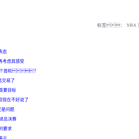
标签：
NBA
表态
再考虑其感受
1个首轮？
笔交易了
首要目标
但现在不好说了
定是问题
进总决赛
的要求
万美元