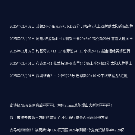
2025年02月02日 艾顿24+7 布克37+5 KD22分 开拓者7人上双射落太阳近8战7胜
2025年02月02日 阿隆-维金斯41+14 鸭梨三节29+6+9 福克斯20分 雷霆大胜国王
2025年02月02日 约基奇28+13+17 布劳恩24+11 小桥24+12 掘金拒绝黄蜂逆转
2025年02月01日 布克31+11 杜兰特19+6 库里14分&上半场仅2分 太阳大胜勇士
2025年02月01日 武切维奇21+12 怀特25分 巴恩斯20+10 公牛终结猛龙5连胜
史诗级NBA交易背后，为何Shams总能爆出大新闻？
爵士被拉去做第三方时也震惊了 还问独行侠是否考虑其他方案
去马刺！福克斯5年1.63亿顶薪2026年到期 今夏有资格拿4年2.29亿