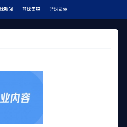
球新闻
篮球集锦
蓝球录像