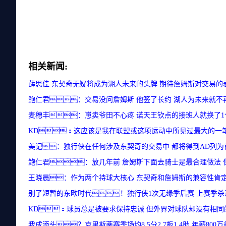
相关新闻:
薛思佳:东契奇无疑将成为湖人未来的头牌 期待詹姆斯对交易的
鲍仁君：交易没问詹姆斯 他签了长约 湖人为未来就不
麦穗丰：崽卖爷田不心疼 诺天王钦点的接班人就换了
KD：这应该是我在联盟或这项运动中所见过最大的一
美记：独行侠在任何涉及东契奇的交易中 都将得到AD列为
鲍仁君：放几年前 詹姆斯下面去骑士是最合理做法 
王晓晨：作为两个持球大核心 东契奇和詹姆斯的兼容性肯
别了短暂的东欧时代！独行侠1次无缘季后赛 上赛季杀
KD：球员总是被要求保持忠诚 但外界对球队却没有相同
我成添头？克里斯蒂赛季场均8.5分2.7板1.4助 年薪800