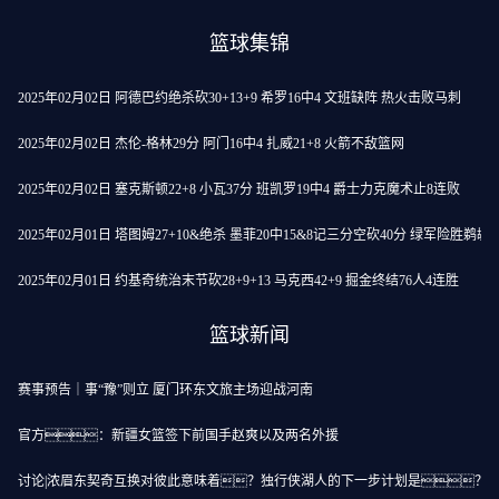
篮球集锦
2025年02月02日 阿德巴约绝杀砍30+13+9 希罗16中4 文班缺阵 热火击败马刺
2025年02月02日 杰伦-格林29分 阿门16中4 扎威21+8 火箭不敌篮网
2025年02月02日 塞克斯顿22+8 小瓦37分 班凯罗19中4 爵士力克魔术止8连败
2025年02月01日 塔图姆27+10&绝杀 墨菲20中15&8记三分空砍40分 绿军险胜鹈鹕
2025年02月01日 约基奇统治末节砍28+9+13 马克西42+9 掘金终结76人4连胜
篮球新闻
赛事预告｜事“豫”则立 厦门环东文旅主场迎战河南
官方：新疆女篮签下前国手赵爽以及两名外援
讨论|浓眉东契奇互换对彼此意味着？独行侠湖人的下一步计划是？