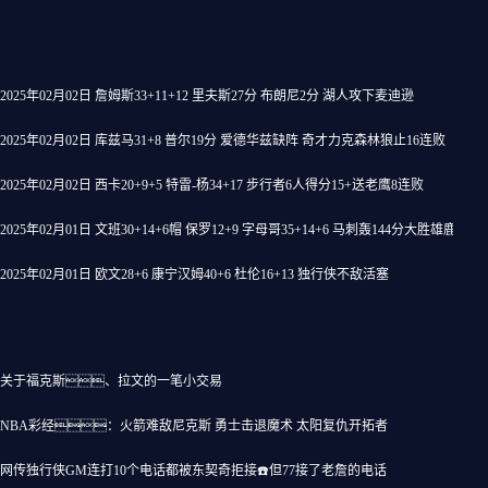
2025年02月02日 詹姆斯33+11+12 里夫斯27分 布朗尼2分 湖人攻下麦迪逊
2025年02月02日 库兹马31+8 普尔19分 爱德华兹缺阵 奇才力克森林狼止16连败
2025年02月02日 西卡20+9+5 特雷-杨34+17 步行者6人得分15+送老鹰8连败
2025年02月01日 文班30+14+6帽 保罗12+9 字母哥35+14+6 马刺轰144分大胜雄鹿
2025年02月01日 欧文28+6 康宁汉姆40+6 杜伦16+13 独行侠不敌活塞
关于福克斯、拉文的一笔小交易
NBA彩经：火箭难敌尼克斯 勇士击退魔术 太阳复仇开拓者
网传独行侠GM连打10个电话都被东契奇拒接☎️但77接了老詹的电话