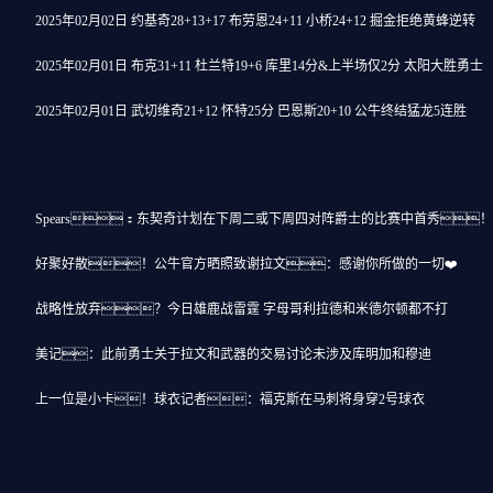
2025年02月02日 约基奇28+13+17 布劳恩24+11 小桥24+12 掘金拒绝黄蜂逆转
2025年02月01日 布克31+11 杜兰特19+6 库里14分&上半场仅2分 太阳大胜勇士
2025年02月01日 武切维奇21+12 怀特25分 巴恩斯20+10 公牛终结猛龙5连胜
Spears：东契奇计划在下周二或下周四对阵爵士的比赛中首秀！
好聚好散！公牛官方晒照致谢拉文：感谢你所做的一切❤️
战略性放弃？今日雄鹿战雷霆 字母哥利拉德和米德尔顿都不打
美记：此前勇士关于拉文和武器的交易讨论未涉及库明加和穆迪
上一位是小卡！球衣记者：福克斯在马刺将身穿2号球衣