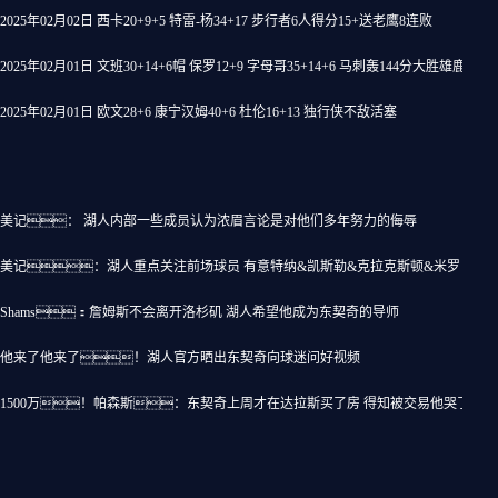
2025年02月02日 西卡20+9+5 特雷-杨34+17 步行者6人得分15+送老鹰8连败
2025年02月01日 文班30+14+6帽 保罗12+9 字母哥35+14+6 马刺轰144分大胜雄鹿
2025年02月01日 欧文28+6 康宁汉姆40+6 杜伦16+13 独行侠不敌活塞
美记： 湖人内部一些成员认为浓眉言论是对他们多年努力的侮辱
美记：湖人重点关注前场球员 有意特纳&凯斯勒&克拉克斯顿&米罗
Shams：詹姆斯不会离开洛杉矶 湖人希望他成为东契奇的导师
他来了他来了！湖人官方晒出东契奇向球迷问好视频
1500万！帕森斯：东契奇上周才在达拉斯买了房 得知被交易他哭了