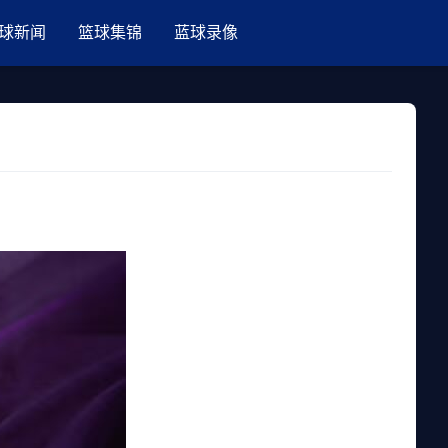
球新闻
篮球集锦
蓝球录像