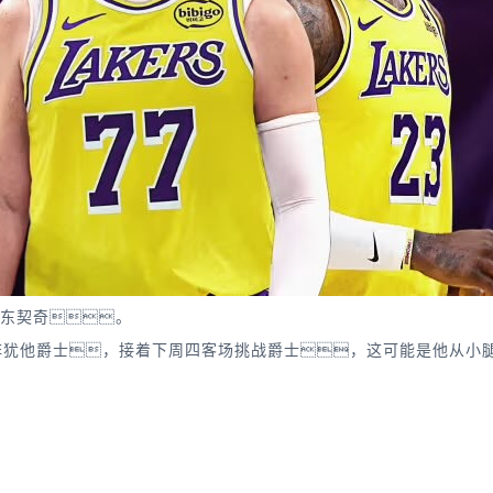
新援东契奇。
犹他爵士，接着下周四客场挑战爵士，这可能是他从小腿伤势