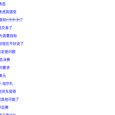
表态
考虑其感受
个首轮？
笔交易了
为首要目标
但现在不好说了
肯定是问题
总决赛
的要求
万美元
-加尔扎
很讨厌东契奇
何其他可能了
季后赛