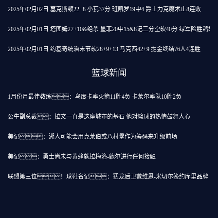
2025年02月02日 塞克斯顿22+8 小瓦37分 班凯罗19中4 爵士力克魔术止8连败
2025年02月01日 塔图姆27+10&绝杀 墨菲20中15&8记三分空砍40分 绿军险胜鹈鹕
2025年02月01日 约基奇统治末节砍28+9+13 马克西42+9 掘金终结76人4连胜
篮球新闻
1月份月最佳教练：乌度卡率火箭11胜4负 卡莱尔率队10胜2负
公牛副总裁：拉文一直是这座城市的基石 他对篮球的热情鼓舞人心
美记：湖人可能会用克莱伯或八村塁作为筹码来升级前场
美记：勇士尚未与黄蜂就拉梅洛-鲍尔进行任何接触
联盟第三位！球鞋名记：猛龙后卫戴维恩-米切尔签约库里品牌