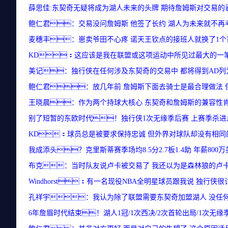
薛思佳:东契奇无疑将成为湖人未来的头牌 期待詹姆斯对交易的
鲍仁君：交易没问詹姆斯 他签了长约 湖人为未来就不再
麦穗丰：崽卖爷田不心疼 诺天王钦点的接班人就换了1
KD：这应该是我在联盟或这项运动中所见过最大的一
美记：独行侠在任何涉及东契奇的交易中 都将得到AD列
鲍仁君：放几年前 詹姆斯下面去骑士是最合理做法 
王晓晨：作为两个持球大核心 东契奇和詹姆斯的兼容性
别了短暂的东欧时代！独行侠1次无缘季后赛 上赛季杀进
KD：球员总是被要求保持忠诚 但外界对球队却没有相同
我成添头？克里斯蒂赛季场均8.5分2.7板1.4助 年薪800
布克：当时队友说卢卡被交易了 我还以为是森林狼的卢卡
Windhorst：有一名现役NBA全明星球员跟我说 独行侠
孔祥宇：我认为除了联盟需要东契奇加盟湖人 没任
6年詹眉时代结束！湖人1冠/1次西决/2次首轮出局/1次无缘