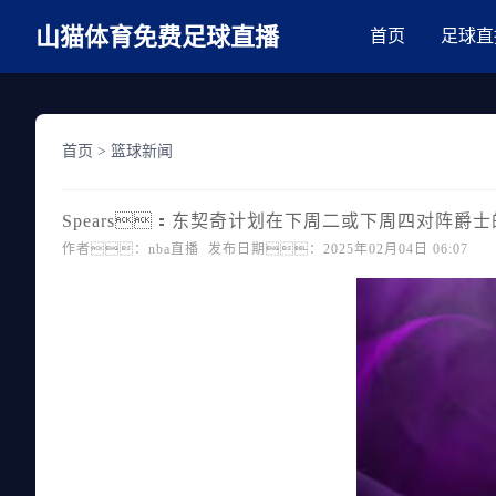
麻豆网神马久久人鬼片,麻豆TV入口在线看免费,国产91麻豆免费观看,精
山猫体育免费足球直播
首页
足球直
首页
>
篮球新闻
Spears：东契奇计划在下周二或下周四对阵爵
作者：nba直播 发布日期：2025年02月04日 06:07