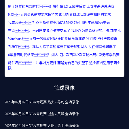
别了短暂的东欧时代！独行侠1次无缘季后赛 上赛季杀进总决赛
KD：球员总是被要求保持忠诚 但外界对球队却没有相同的要求
我成添头？克里斯蒂赛季场均8.5分2.7板1.4助 年薪800万美元
布克：当时队友说卢卡被交易了 我还以为是森林狼的卢卡-加尔扎
Windhorst：有一名现役NBA全明星球员跟我说 独行侠很讨厌东契奇
孔祥宇：我认为除了联盟需要东契奇加盟湖人 没任何其他可能了
6年詹眉时代结束！湖人1冠/1次西决/2次首轮出局/1次无缘季后赛
鲍仁君：并非对方更好 而是对自己的失望了 这个原因适用于两个
队
篮球录像
2025年02月02日NBA常规赛 热火 - 马刺 全场录像
2025年02月02日NBA常规赛 掘金 - 黄蜂 全场录像
2025年02月01日NBA常规赛 太阳 - 勇士 全场录像