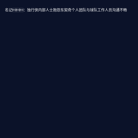
名记：独行侠内部人士抱怨东契奇个人团队与球队工作人员沟通不畅