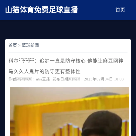
麻豆网神马久久人鬼片,麻豆TV入口在线看免费,国产91麻豆免费观看,精品国产三级
AV在线无码麻豆
山猫体育免费足球直播
首页
首页
>
篮球新闻
科尔：追梦一直是防守核心 他能让麻豆网神
马久久人鬼片的防守更有整体性
作者：nba直播 发布日期：2025年02月04日 10:08