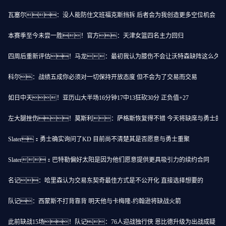
瓦塞尔：没人能防住文班福克斯挡拆 后者会为我创造更多空位机会
本赛季至今未尝一胜！官方：天津女篮四名主力回归
四周后重新评估！马龙：最初我认为膝伤不会让沃特森缺阵这么久
科尔：战绩五成你必须对一切保持开放态度 但不会为了交易而交易
如日中天！亚历山大半场16分钟17中13狂砍30分 正负值+27
左大腿挫伤！莫斯利：萨格斯恢复得不错 今天将缺席与勇士的
Slater：勇士确实询问了KD 目前尚不清楚其是否愿意与勇士重聚
Slater：巴特勒偏好太阳是因为他们愿意提供更具吸引力的续约合同
名记：哈里森认为交易东契奇最佳方式是不公开化 直接选择想要的
队记：西蒙斯不打背靠背 明天他与卡梅隆-约翰逊将缺战火箭
此前缺战15场！队记：76人迎战独行侠 恩比德升级为出战成疑