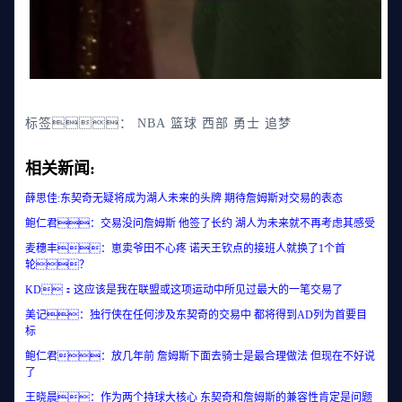
标签：
NBA
篮球
西部
勇士
追梦
相关新闻:
薛思佳:东契奇无疑将成为湖人未来的头牌 期待詹姆斯对交易的表态
鲍仁君：交易没问詹姆斯 他签了长约 湖人为未来就不再考虑其感受
麦穗丰：崽卖爷田不心疼 诺天王钦点的接班人就换了1个首
轮？
KD：这应该是我在联盟或这项运动中所见过最大的一笔交易了
美记：独行侠在任何涉及东契奇的交易中 都将得到AD列为首要目
标
鲍仁君：放几年前 詹姆斯下面去骑士是最合理做法 但现在不好说
了
王晓晨：作为两个持球大核心 东契奇和詹姆斯的兼容性肯定是问题