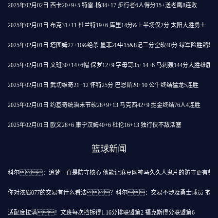
2025年02月02日 西卡20+9+5 特雷-杨34+17 步行者6人得分15+送老鹰8连败
2025年02月01日 布克31+11 杜兰特19+6 库里14分&上半场仅2分 太阳大胜勇士
2025年02月01日 塔图姆27+10&绝杀 墨菲20中15&8记三分空砍40分 绿军险胜鹈鹕
2025年02月01日 文班30+14+6帽 保罗12+9 字母哥35+14+6 马刺轰144分大胜雄鹿
2025年02月01日 武切维奇21+12 怀特25分 巴恩斯20+10 公牛终结猛龙5连胜
2025年02月01日 约基奇统治末节砍28+9+13 马克西42+9 掘金终结76人4连胜
2025年02月01日 欧文28+6 康宁汉姆40+6 杜伦16+13 独行侠不敌活塞
篮球新闻
科尔：追梦一直是防守核心 他能让麻豆网神马久久人鬼片的防守更有整
你对浓眉077的交易有什么看法？科尔：交易不涉及勇士球员 抱歉
适配度拉满！文班每次挡拆得1.16分排联盟第2 福克斯得分联盟第6