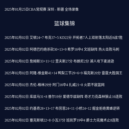
2025年01月25日CBA常规赛 深圳 - 新疆 全场录像
篮球集锦
2025年02月02日 艾顿24+7 布克37+5 KD22分 开拓者7人上双射落太阳近8战7胜
2025年02月02日 阿德巴约绝杀砍30+13+9 希罗16中4 文班缺阵 热火击败马刺
2025年02月02日 詹姆斯33+11+12 里夫斯27分 布朗尼2分 湖人攻下麦迪逊
2025年02月02日 阿隆-维金斯41+14 鸭梨三节29+6+9 福克斯20分 雷霆大胜国王
2025年02月02日 杰伦-格林29分 阿门16中4 扎威21+8 火箭不敌篮网
2025年02月02日 库兹马31+8 普尔19分 爱德华兹缺阵 奇才力克森林狼止16连败
2025年02月02日 约基奇28+13+17 布劳恩24+11 小桥24+12 掘金拒绝黄蜂逆转
2025年02月02日 塞克斯顿22+8 小瓦37分 班凯罗19中4 爵士力克魔术止8连败