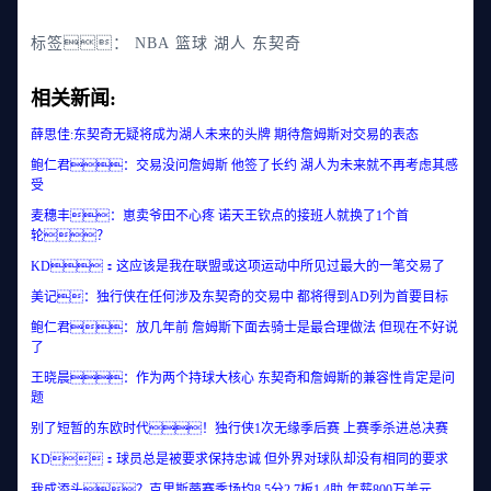
标签：
NBA
篮球
湖人
东契奇
相关新闻:
薛思佳:东契奇无疑将成为湖人未来的头牌 期待詹姆斯对交易的表态
鲍仁君：交易没问詹姆斯 他签了长约 湖人为未来就不再考虑其感
受
麦穗丰：崽卖爷田不心疼 诺天王钦点的接班人就换了1个首
轮？
KD：这应该是我在联盟或这项运动中所见过最大的一笔交易了
美记：独行侠在任何涉及东契奇的交易中 都将得到AD列为首要目标
鲍仁君：放几年前 詹姆斯下面去骑士是最合理做法 但现在不好说
了
王晓晨：作为两个持球大核心 东契奇和詹姆斯的兼容性肯定是问
题
别了短暂的东欧时代！独行侠1次无缘季后赛 上赛季杀进总决赛
KD：球员总是被要求保持忠诚 但外界对球队却没有相同的要求
我成添头？克里斯蒂赛季场均8.5分2.7板1.4助 年薪800万美元