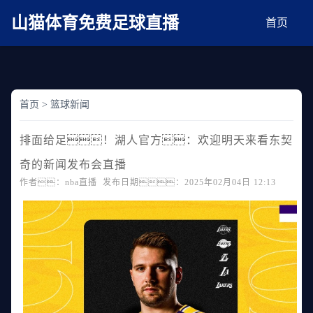
麻豆网神马久久人鬼片,麻豆TV入口在线看免费,国产91麻豆免费观看,精品国产三级
AV在线无码麻豆
山猫体育免费足球直播
首页
首页
>
篮球新闻
排面给足！湖人官方：欢迎明天来看东契
奇的新闻发布会直播
作者：nba直播 发布日期：2025年02月04日 12:13