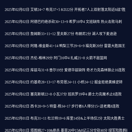
2025年02月02日 艾顿24+7 布克37+5 KD22分 开拓者7人上双射落太阳近8战7胜
2025年02月02日 阿德巴约绝杀砍30+13+9 希罗16中4 文班缺阵 热火击败马刺
2025年02月02日 詹姆斯33+11+12 里夫斯27分 布朗尼2分 湖人攻下麦迪逊
2025年02月02日 阿隆-维金斯41+14 鸭梨三节29+6+9 福克斯20分 雷霆大胜国王
2025年02月02日 杰伦-格林29分 阿门16中4 扎威21+8 火箭不敌篮网
2025年02月02日 库兹马31+8 普尔19分 爱德华兹缺阵 奇才力克森林狼止16连败
2025年02月02日 约基奇28+13+17 布劳恩24+11 小桥24+12 掘金拒绝黄蜂逆转
2025年02月02日 塞克斯顿22+8 小瓦37分 班凯罗19中4 爵士力克魔术止8连败
2025年02月02日 西卡20+9+5 特雷-杨34+17 步行者6人得分15+送老鹰8连败
2025年02月01日 布克31+11 杜兰特19+6 库里14分&上半场仅2分 太阳大胜勇士
2025年02月01日 塔图姆27+10&绝杀 墨菲20中15&8记三分空砍40分 绿军险胜鹈鹕