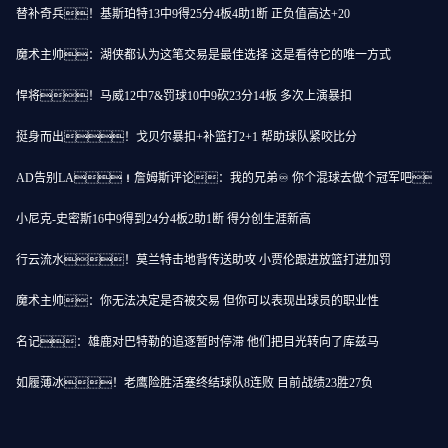
替补奇兵！基斯珀特13中9得25分4板4助1断 正负值高达+20
魔术主帅：湖侠都认为这笔交易是最佳选择 这是看待它的唯一方式
悍将！马威12中7&罚球10中9砍23分14板 多次上演暴扣
挺身而出！戈贝尔暴扣+补篮打2+1 帮助球队紧咬比分
AD告别LA！詹姆斯评论：我的兄弟♾️ 你个混球去做个冠军吧
小尼克-史密斯16中9得到24分4板2助1断 得分创生涯新高
行云流水！莫兰特击地背传送助攻 小贾伦跟进放篮打进加罚
魔术主帅：你无法决定是否被交易 但你可以表现出球员的职业性
名记：雄鹿对巴特勒的追逐暂时停滞 他们把目光转向了库兹马
如履薄冰！老鹰险胜活塞终结球队8连败 目前战绩23胜27负