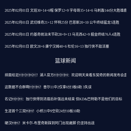
2025年02月01日 文班30+14+6帽 保罗12+9 字母哥35+14+6 马刺轰144分大胜雄鹿
2025年02月01日 武切维奇21+12 怀特25分 巴恩斯20+10 公牛终结猛龙5连胜
2025年02月01日 约基奇统治末节砍28+9+13 马克西42+9 掘金终结76人4连胜
2025年02月01日 欧文28+6 康宁汉姆40+6 杜伦16+13 独行侠不敌活塞
篮球新闻
排面给足！湖人官方：欢迎明天来看东契奇的新闻发布会直播
这数据不合群啊！普尔11中2仅拿6分3板6助 3失误
名记：独行侠得到浓眉后补强远未结束 但KD&巴特勒不是他们的目标
生涯首个三双！小桥21中9空砍24分10板10助
硬汉！米卡尔-布里奇斯踩到阿门出现崴脚 仍坚持出战