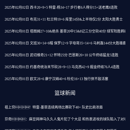
2025年02月02日 西卡20+9+5 特雷-杨34+17 步行者6人得分15+送老鹰8连败
2025年02月01日 布克31+11 杜兰特19+6 库里14分&上半场仅2分 太阳大胜勇士
2025年02月01日 塔图姆27+10&绝杀 墨菲20中15&8记三分空砍40分 绿军险胜鹈鹕
2025年02月01日 文班30+14+6帽 保罗12+9 字母哥35+14+6 马刺轰144分大胜雄鹿
2025年02月01日 武切维奇21+12 怀特25分 巴恩斯20+10 公牛终结猛龙5连胜
2025年02月01日 约基奇统治末节砍28+9+13 马克西42+9 掘金终结76人4连胜
2025年02月01日 欧文28+6 康宁汉姆40+6 杜伦16+13 独行侠不敌活塞
篮球新闻
祖上穷！特雷-墨菲连续两场比赛砍下40+ 队史比肩浓眉
芬奇：麻豆网神马久久人鬼片犯了个大忌 和热衷进攻的球队陷入了对攻