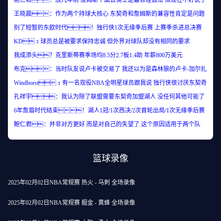
鲍仁君：放几年前 詹姆斯下面去骑士是最合理做法 但现在不好说了
王晓晨：作为两个持球大核心 东契奇和詹姆斯的兼容性肯定是问题
别了短暂的东欧时代！独行侠1次无缘季后赛 上赛季杀进总决赛
KD：球员总是被要求保持忠诚 但外界对球队却没有相同的要求
我成添头？克里斯蒂赛季场均8.5分2.7板1.4助 年薪800万美元
布克：当时队友说卢卡被交易了 我还以为是森林狼的卢卡-加尔扎
Windhorst：有一名现役NBA全明星球员跟我说 独行侠很讨厌东契奇
孔祥宇：我认为除了联盟需要东契奇加盟湖人 没任何其他可能了
6年詹眉时代结束！湖人1冠/1次西决/2次首轮出局/1次无缘季后赛
鲍仁君：并非对方更好 而是对自己的失望了 这个原因适用于两个队
篮球录像
2025年02月02日NBA常规赛 热火 - 马刺 全场录像
2025年02月02日NBA常规赛 掘金 - 黄蜂 全场录像