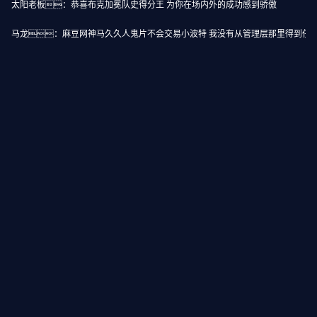
太阳老板：恭喜布克加冕队史得分王 为你在场内外的成功感到骄傲
马龙：麻豆网神马久久人鬼片不会交易小波特 我没有从管理层那里得到任