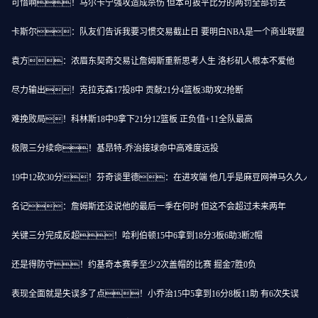
可惜啊！马尔卡宁强攻造成杀伤 但本可扳平比分的两罚全部罚丢
卡斯尔：队友们告诉我要习惯交易截止日 要明白NBA是一个商业联盟
袁方：浓眉东契奇交易让詹姆斯重新思考人生 洛杉矶人根本不爱他
尽力输出！克拉克森17投8中 贡献21分4篮板3助攻2抢断
难挽败局！科林斯18中9拿下21分12篮板 正负值+11全队最高
极限三分续命！基昂特-乔治接球命中高难度远投
19中12砍30分！芬奇谈里德：在进攻端 他几乎是麻豆网神马久久人
名记：詹姆斯还没说他的最后一季在何时 但这不会超过未来两年
关键三分完成反超！哈利伯顿15中6拿到18分3板6助3断2帽
还是得防守！约基奇本赛季至少2次盖帽的比赛 掘金7胜0负
表现全面就是失误多了点！小乔治15中5拿到16分8板11助 有6次失误