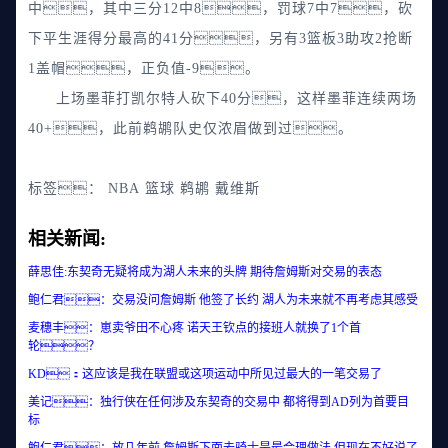
中，其中三分12中8，罚球7中7，砍
下平生涯得分最高的41分，另有3篮板3助攻2抢断
1盖帽，正负值-9。
上场墨菲打凯尔特人砍下40分，这样墨菲连续两场
40+，此前鹈鹕队史仅浓眉做到过。
标签：
NBA
篮球
鹈鹕
戴维斯
相关新闻:
薛思佳:东契奇无疑将成为湖人未来的头牌 期待詹姆斯对交易的表态
鲍仁君：交易没问詹姆斯 他签了长约 湖人为未来就不再考虑其感受
麦穗丰：崽卖爷田不心疼 诺天王钦点的接班人就换了1个首
轮？
KD：这应该是我在联盟或这项运动中所见过最大的一笔交易了
美记：独行侠在任何涉及东契奇的交易中 都将得到AD列为首要目
标