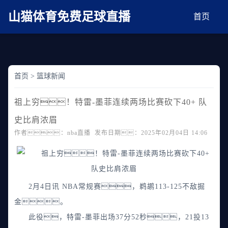
麻豆网神马久久人鬼片,麻豆TV入口在线看免费,国产91麻豆免费观看,精品国产三级
AV在线无码麻豆
山猫体育免费足球直播
首页
首页
>
篮球新闻
祖上穷！特雷-墨菲连续两场比赛砍下40+ 队
史比肩浓眉
作者：nba直播 发布日期：2025年02月04日 14:06
2月4日讯 NBA常规赛，鹈鹕113-125不敌掘
金。
此役，特雷-墨菲出场37分52秒，21投13