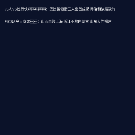
76人VS独行侠：恩比德领衔五人出战成疑 乔治和浓眉缺阵
WCBA今日赛果：山西击败上海 浙江不敌内蒙古 山东大胜福建