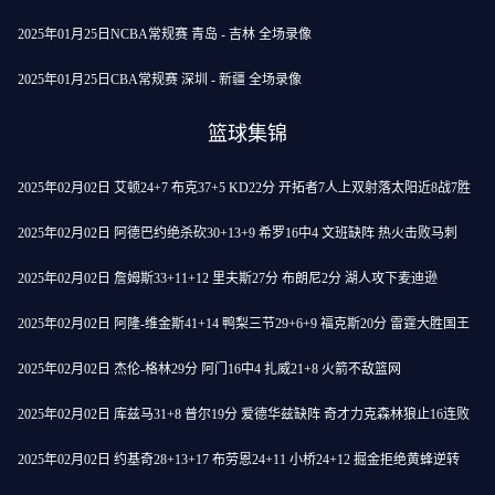
2025年01月25日NCBA常规赛 青岛 - 吉林 全场录像
2025年01月25日CBA常规赛 深圳 - 新疆 全场录像
篮球集锦
2025年02月02日 艾顿24+7 布克37+5 KD22分 开拓者7人上双射落太阳近8战7胜
2025年02月02日 阿德巴约绝杀砍30+13+9 希罗16中4 文班缺阵 热火击败马刺
2025年02月02日 詹姆斯33+11+12 里夫斯27分 布朗尼2分 湖人攻下麦迪逊
2025年02月02日 阿隆-维金斯41+14 鸭梨三节29+6+9 福克斯20分 雷霆大胜国王
2025年02月02日 杰伦-格林29分 阿门16中4 扎威21+8 火箭不敌篮网
2025年02月02日 库兹马31+8 普尔19分 爱德华兹缺阵 奇才力克森林狼止16连败
2025年02月02日 约基奇28+13+17 布劳恩24+11 小桥24+12 掘金拒绝黄蜂逆转