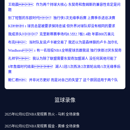
王晓晨：作为两个持球大核心 东契奇和詹姆斯的兼容性肯定是问
题
别了短暂的东欧时代！独行侠1次无缘季后赛 上赛季杀进总决赛
KD：球员总是被要求保持忠诚 但外界对球队却没有相同的要求
我成添头？克里斯蒂赛季场均8.5分2.7板1.4助 年薪800万美元
布克：当时队友说卢卡被交易了 我还以为是森林狼的卢卡-加尔扎
Windhorst：有一名现役NBA全明星球员跟我说 独行侠很讨厌东契奇
孔祥宇：我认为除了联盟需要东契奇加盟湖人 没任何其他可能了
6年詹眉时代结束！湖人1冠/1次西决/2次首轮出局/1次无缘季后
赛
鲍仁君：并非对方更好 而是对自己的失望了 这个原因适用于两个队
篮球录像
2025年02月02日NBA常规赛 热火 - 马刺 全场录像
2025年02月02日NBA常规赛 掘金 - 黄蜂 全场录像