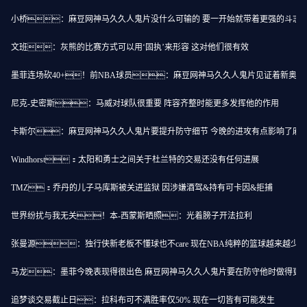
小桥：麻豆网神马久久人鬼片没什么可输的 要一开始就带着更强的斗志
文班：灰熊的比赛方式可以用‘固执’来形容 这对他们很有效
墨菲连场砍40+！前NBA球员：麻豆网神马久久人鬼片见证着新奥
尼克-史密斯：马威对球队很重要 阵容齐整时能更多发挥他的作用
卡斯尔：麻豆网神马久久人鬼片要提升防守细节 今晚的进攻有点影响了麻
Windhorst：太阳和勇士之间关于杜兰特的交易还没有任何进展
TMZ：乔丹的儿子马库斯被关进监狱 因涉嫌酒驾&持有可卡因&拒捕
世界纷扰与我无关！本-西蒙斯晒照：光着膀子开法拉利
张曼源：独行侠新老板不懂球也不care 现在NBA纯粹的篮球越来越少
马龙：墨菲今晚表现得很出色 麻豆网神马久久人鬼片要在防守他时做得更
追梦谈交易截止日：拉科布可不满胜率仅50% 现在一切皆有可能发生