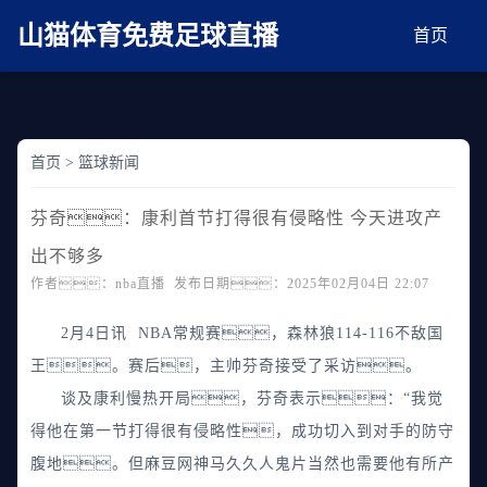
麻豆网神马久久人鬼片,麻豆TV入口在线看免费,国产91麻豆免费观看,精品国产三级
AV在线无码麻豆
山猫体育免费足球直播
首页
首页
>
篮球新闻
芬奇：康利首节打得很有侵略性 今天进攻产
出不够多
作者：nba直播 发布日期：2025年02月04日 22:07
2月4日讯
NBA常规赛，森林狼114-116不敌国
王。赛后，主帅芬奇接受了采访。
谈及康利慢热开局，芬奇表示：
“
我觉
得他在第一节打得很有侵略性，成功切入到对手的防守
腹地。但麻豆网神马久久人鬼片当然也需要他有所产