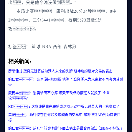
出，只是他今晚没做到。
”
本场比赛，康利出战26分34秒，8中
2，三分3中1，得到5分3篮板9助
攻。
标签：
篮球
NBA
西部
森林狼
相关新闻:
薛思佳:东契奇无疑将成为湖人未来的头牌 期待詹姆斯对交易的表态
鲍仁君：交易没问詹姆斯 他签了长约 湖人为未来就不再考虑其感
受
麦穗丰：崽卖爷田不心疼 诺天王钦点的接班人就换了1个首
轮？
KD：这应该是我在联盟或这项运动中所见过最大的一笔交易了
美记：独行侠在任何涉及东契奇的交易中 都将得到AD列为首要目
标
鲍仁君：放几年前 詹姆斯下面去骑士是最合理做法 但现在不好说了