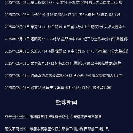
2025年02月02日 塞克斯顿22+8 小瓦37分 班凯罗19中4 爵士力克魔术止8连败
2025年02月02日 西卡20+9+5 特雷-杨34+17 步行者6人得分15+送老鹰8连败
2025年02月01日 布克31+11 杜兰特19+6 库里14分&上半场仅2分 太阳大胜勇士
2025年02月01日 塔图姆27+10&绝杀 墨菲20中15&8记三分空砍40分 绿军险胜鹈鹕
2025年02月01日 文班30+14+6帽 保罗12+9 字母哥35+14+6 马刺轰144分大胜雄鹿
2025年02月01日 武切维奇21+12 怀特25分 巴恩斯20+10 公牛终结猛龙5连胜
2025年02月01日 约基奇统治末节砍28+9+13 马克西42+9 掘金终结76人4连胜
2025年02月01日 欧文28+6 康宁汉姆40+6 杜伦16+13 独行侠不敌活塞
篮球新闻
芬奇：康利首节打得很有侵略性 今天进攻产出不够多
硬仗不硬！雄鹿本赛季至今打东部前三0胜8负 西部前三1胜3负