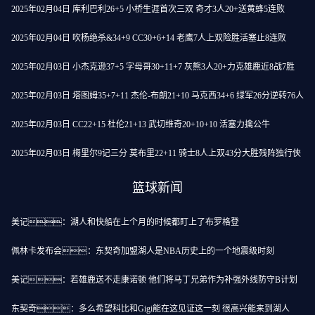
2025年02月04日 库利巴利26+5 小桥生涯首次三双 奇才3人20+送黄蜂5连败
2025年02月04日 吹杨绝杀&34+9 CC30+6+14 老鹰7人上双险胜活塞止8连败
2025年02月03日 小杰克逊37+5 字母哥30+11+7 灰熊3人20+力克雄鹿近8战7胜
2025年02月03日 塔图姆35+7+11 杰伦-布朗21+10 马克西34+6 绿军26分逆转76人
2025年02月03日 CC22+15 杜伦21+13 武切维奇20+10+10 活塞力擒公牛
2025年02月03日 梅里尔9记三分 莫布里22+11 骑士8人上双43分大胜残阵独行侠
篮球新闻
美记：湖人和快船在上个月的时候都盯上了布罗格登
佩林卡发布会：东契奇加盟湖人是NBA历史上的一个地震级时刻
美记：若雄鹿送不走康诺顿 他们将马丁兄弟作为补强外线防守B计划
东契奇：多么希望科比和Gigi能在这见证这一刻 很高兴能来到湖人