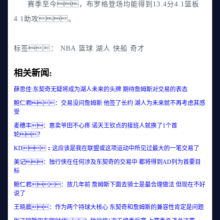
赛季至今，布罗格登场均能得到13.4分4.1篮板
4.1助攻。
标签：
NBA
篮球
湖人
快船
奇才
相关新闻:
薛思佳:东契奇无疑将成为湖人未来的头牌 期待詹姆斯对交易的表态
鲍仁君：交易没问詹姆斯 他签了长约 湖人为未来就不再考虑其感
受
麦穗丰：崽卖爷田不心疼 诺天王钦点的接班人就换了1个首
轮？
KD：这应该是我在联盟或这项运动中所见过最大的一笔交易了
美记：独行侠在任何涉及东契奇的交易中 都将得到AD列为首要目
标
鲍仁君：放几年前 詹姆斯下面去骑士是最合理做法 但现在不好
说了
王晓晨：作为两个持球大核心 东契奇和詹姆斯的兼容性肯定是问题