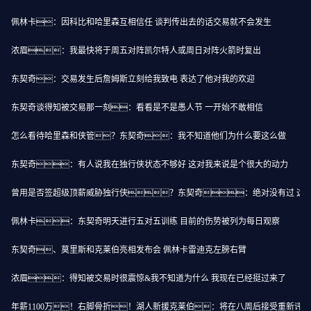
佩林卡：因科比和哈里森互相信任 谈判传出去的话交易就不会发生
浓眉：我最快将于周五对阵凯尔特人或周日对阵火箭时复出
东契奇：交易发生后詹姆斯立刻给我致电 表达了他对我的欢迎
东契奇谈得知被交易那一刻：看看是不是愚人节 一开始不敢相信
怎么看待哈里森和侠管？东契奇：我不知道他们为什么要这么做
东契奇：有人说我在独行侠状态不够好 这对我来说是个很大的动力
曾用是否签超级顶薪威胁独行侠？东契奇：绝对没有过 这
佩林卡：东契奇明天进行五对五训练 目前的伤势被列为每日观察
东契奇、莫里斯和克莱伯亮相发布会 佩林卡雷迪克左膀右臂
浓眉：得知被交易时很震惊&我不知道为什么 我现在已经挺过来了
年薪1100万！右脚骨折！湖人新援克莱伯：将在八周后接受重新评估