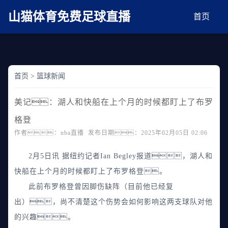
麻豆网神马久久人鬼片,麻豆TV入口在线看免费,国产91麻豆免费观看,精品国产三级
AV在线无码麻豆
山猫体育免费足球直播
首页
首页
>
篮球新闻
美记：湖人和快船在上个月的时候都盯上了布罗
格登
作者：nba直播 发布日期：2025年02月05日 02:06
2月5日讯 据纽约记者Ian Begley报道，湖人和
快船在上个月的时候都盯上了布罗格登。
此前布罗格登曾因脚伤缺阵（目前他已经复
出），尚不清楚这个伤势会如何影响这两支球队对他
的兴趣。