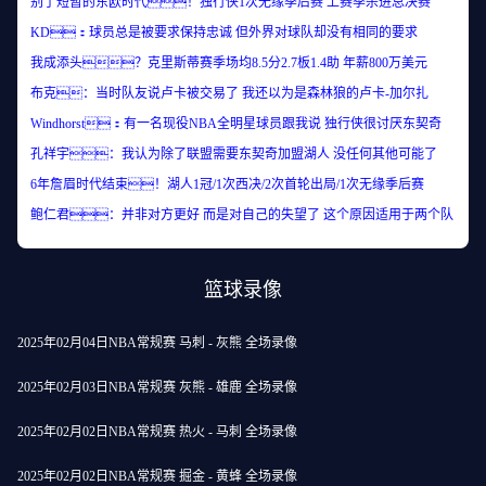
别了短暂的东欧时代！独行侠1次无缘季后赛 上赛季杀进总决赛
KD：球员总是被要求保持忠诚 但外界对球队却没有相同的要求
我成添头？克里斯蒂赛季场均8.5分2.7板1.4助 年薪800万美元
布克：当时队友说卢卡被交易了 我还以为是森林狼的卢卡-加尔扎
Windhorst：有一名现役NBA全明星球员跟我说 独行侠很讨厌东契奇
孔祥宇：我认为除了联盟需要东契奇加盟湖人 没任何其他可能了
6年詹眉时代结束！湖人1冠/1次西决/2次首轮出局/1次无缘季后赛
鲍仁君：并非对方更好 而是对自己的失望了 这个原因适用于两个队
篮球录像
2025年02月04日NBA常规赛 马刺 - 灰熊 全场录像
2025年02月03日NBA常规赛 灰熊 - 雄鹿 全场录像
2025年02月02日NBA常规赛 热火 - 马刺 全场录像
2025年02月02日NBA常规赛 掘金 - 黄蜂 全场录像