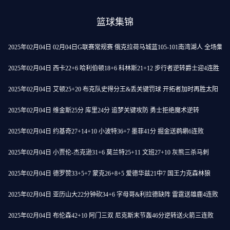
篮球集锦
2025年02月04日 02月04日G联赛常规赛 俄克拉荷马城蓝105-101南湾湖人 全场集锦
2025年02月04日 西卡22+6 哈利伯顿18+6 科林斯21+12 步行者逆转爵士迎4连胜
2025年02月04日 艾顿25+20 布克队史得分王&丢关键罚球 开拓者加时再胜太阳
2025年02月04日 维金斯25分 库里24分 追梦关键攻防 勇士拒绝魔术逆转
2025年02月04日 约基奇27+14+10 小波特36+7 墨菲41分 掘金送鹈鹕6连败
2025年02月04日 小贾伦-杰克逊31+6 莫兰特25+11 文班27+10 灰熊三杀马刺
2025年02月04日 德罗赞33+5+7 蒙克26+8+5 爱德华兹21中7 国王力克森林狼
2025年02月04日 亚历山大22分钟砍34+6 字母哥&利拉德缺阵 雷霆送雄鹿4连败
2025年02月04日 布伦森42+10 阿门三双 尼克斯末节轰46分逆转送火箭三连败