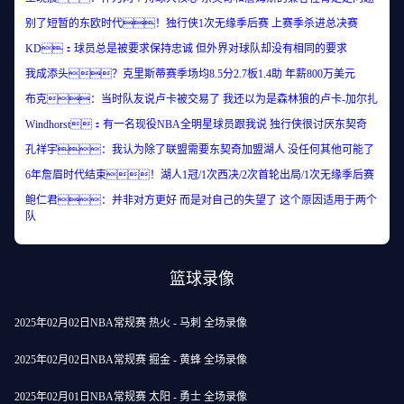
别了短暂的东欧时代！独行侠1次无缘季后赛 上赛季杀进总决赛
KD：球员总是被要求保持忠诚 但外界对球队却没有相同的要求
我成添头？克里斯蒂赛季场均8.5分2.7板1.4助 年薪800万美元
布克：当时队友说卢卡被交易了 我还以为是森林狼的卢卡-加尔扎
Windhorst：有一名现役NBA全明星球员跟我说 独行侠很讨厌东契奇
孔祥宇：我认为除了联盟需要东契奇加盟湖人 没任何其他可能了
6年詹眉时代结束！湖人1冠/1次西决/2次首轮出局/1次无缘季后赛
鲍仁君：并非对方更好 而是对自己的失望了 这个原因适用于两个
队
篮球录像
2025年02月02日NBA常规赛 热火 - 马刺 全场录像
2025年02月02日NBA常规赛 掘金 - 黄蜂 全场录像
2025年02月01日NBA常规赛 太阳 - 勇士 全场录像