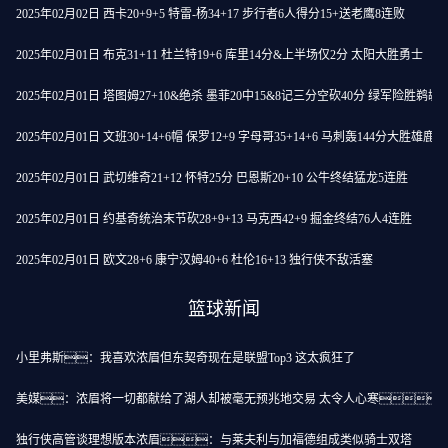
2025年02月02日 西卡20+9+5 特雷-杨34+17 步行者6人得分15+送老鹰8连败
2025年02月01日 布克31+11 杜兰特19+6 库里14分&上半场仅2分 太阳大胜勇士
2025年02月01日 塔图姆27+10&绝杀 墨菲20中15&8记三分空砍40分 绿军险胜鹈鹕
2025年02月01日 文班30+14+6帽 保罗12+9 字母哥35+14+6 马刺轰144分大胜雄鹿
2025年02月01日 武切维奇21+12 怀特25分 巴恩斯20+10 公牛终结猛龙5连胜
2025年02月01日 约基奇统治末节砍28+9+13 马克西42+9 掘金终结76人4连胜
2025年02月01日 欧文28+6 康宁汉姆40+6 杜伦16+13 独行侠不敌活塞
篮球新闻
小里弗斯：我喜欢浓眉但东契奇现在是联盟Top3 这太疯狂了
美媒：浓眉将一切都献给了湖人却被毫无预兆地交易 太令人心寒
独行侠高管谈理想版本浓眉：与莱夫利与加福德组成类似骑士双塔