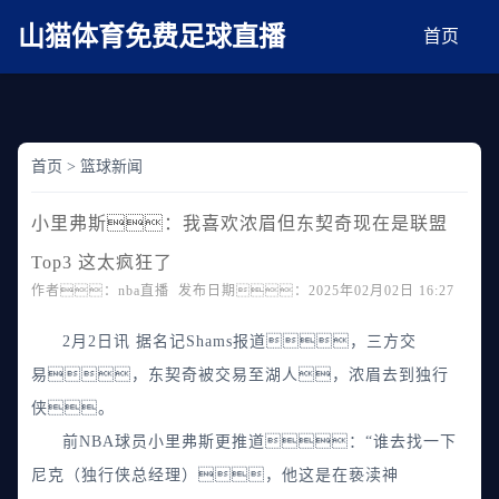
麻豆网神马久久人鬼片,麻豆TV入口在线看免费,国产91麻豆免费观看,精品国产三级
AV在线无码麻豆
山猫体育免费足球直播
首页
首页
>
篮球新闻
小里弗斯：我喜欢浓眉但东契奇现在是联盟
Top3 这太疯狂了
作者：nba直播 发布日期：2025年02月02日 16:27
2月2日讯 据名记Shams报道，三方交
易，东契奇被交易至湖人，浓眉去到独行
侠。
前NBA球员小里弗斯更推道：“谁去找一下
尼克（独行侠总经理），他这是在亵渎神