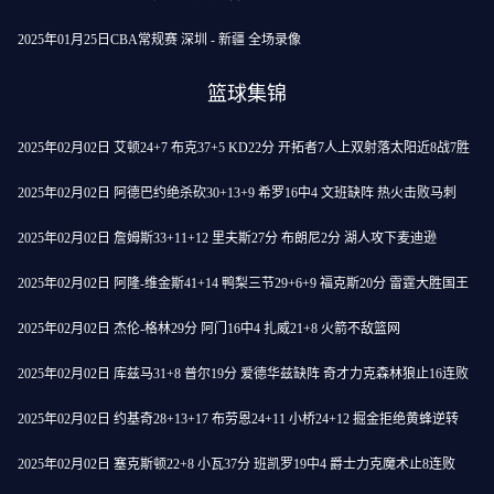
2025年01月25日CBA常规赛 深圳 - 新疆 全场录像
篮球集锦
2025年02月02日 艾顿24+7 布克37+5 KD22分 开拓者7人上双射落太阳近8战7胜
2025年02月02日 阿德巴约绝杀砍30+13+9 希罗16中4 文班缺阵 热火击败马刺
2025年02月02日 詹姆斯33+11+12 里夫斯27分 布朗尼2分 湖人攻下麦迪逊
2025年02月02日 阿隆-维金斯41+14 鸭梨三节29+6+9 福克斯20分 雷霆大胜国王
2025年02月02日 杰伦-格林29分 阿门16中4 扎威21+8 火箭不敌篮网
2025年02月02日 库兹马31+8 普尔19分 爱德华兹缺阵 奇才力克森林狼止16连败
2025年02月02日 约基奇28+13+17 布劳恩24+11 小桥24+12 掘金拒绝黄蜂逆转
2025年02月02日 塞克斯顿22+8 小瓦37分 班凯罗19中4 爵士力克魔术止8连败