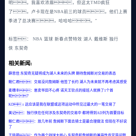
明。我喜欢浓眉，但这太TMD疯狂
了。卢卡现在是NBA前三的球员。他们上赛
季进了总决赛，哈哈哈。”
标签：
NBA
篮球
新春点赞特效
湖人
戴维斯
独行
侠
东契奇
相关新闻:
薛思佳:东契奇无疑将成为湖人未来的头牌 期待詹姆斯对交易的表态
鲍仁君：交易没问詹姆斯 他签了长约 湖人为未来就不再考虑其感受
麦穗丰：崽卖爷田不心疼 诺天王钦点的接班人就换了1个首
轮？
KD：这应该是我在联盟或这项运动中所见过最大的一笔交易了
美记：独行侠在任何涉及东契奇的交易中 都将得到AD列为首要目标
鲍仁君：放几年前 詹姆斯下面去骑士是最合理做法 但现在不好说
了
王晓晨：作为两个持球大核心 东契奇和詹姆斯的兼容性肯定是问题