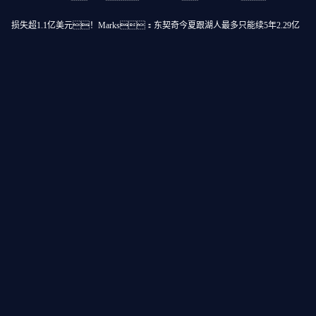
损失超1.1亿美元！Marks：东契奇今夏跟湖人最多只能续5年2.29亿