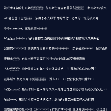
能联手东契奇打几场？詹姆斯生涯全明星队友：韦德/浓眉/欧文在
AD老爸昔日言论：浓眉永不去绿军 为绿军付出心血的下场是被交易
等等，这是真的？
Windhorst：独行侠做交易是因他们不再将东契奇视作球队未来基石
超愤怒！侠记怒斥交易东契奇：历史最差！球迷永远无
麦穗丰：自从老板不是库班 独行侠这支球队就变得很离谱
名记：独行侠认为东契奇饮食体能缺乏自律 是造成伤病的原因之一
戴维斯/东契奇交易评级：湖人A+++++ 独行侠仅为F 爵士D+
马龙：最后时刻麻豆网神马久久人鬼片让戈登去防小桥 后者又高又壮 不能
名记：东契奇本赛季曾两次拉伤小腿 独行侠伤病报告称其为挫伤
浓眉东契奇交易！CJ：打包行李！球迷嘲讽：你垃圾 你