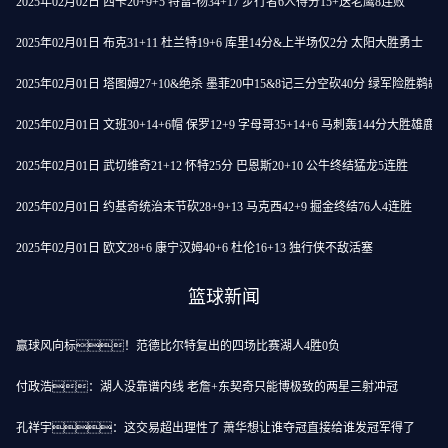
2025年02月02日 西卡20+9+5 特雷-杨34+17 步行者6人得分15+送老鹰8连败
2025年02月01日 布克31+11 杜兰特19+6 库里14分&上半场仅2分 太阳大胜勇士
2025年02月01日 塔图姆27+10&绝杀 墨菲20中15&8记三分空砍40分 绿军险胜鹈鹕
2025年02月01日 文班30+14+6帽 保罗12+9 字母哥35+14+6 马刺轰144分大胜雄鹿
2025年02月01日 武切维奇21+12 怀特25分 巴恩斯20+10 公牛终结猛龙5连胜
2025年02月01日 约基奇统治末节砍28+9+13 马克西42+9 掘金终结76人4连胜
2025年02月01日 欧文28+6 康宁汉姆40+6 杜伦16+13 独行侠不敌活塞
篮球新闻
赢球风向标！范德比尔特复出的四场比赛湖人4胜0负
付政浩：湖人没靠谱内线 老詹+东契奇只能博极致的两星三射冲冠
孔祥宇：这交易超出理性了 萧华想让谁夺冠直接给谁发冠军得了