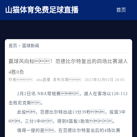
麻豆网神马久久人鬼片,麻豆TV入口在线看免费,国产91麻豆免费观看,精品国产三级
AV在线无码麻豆
山猫体育免费足球直播
首页
首页
>
篮球新闻
赢球风向标！范德比尔特复出的四场比赛湖人
4胜0负
作者：nba直播 发布日期：2025年02月02日 20:05
2月2日讯 NBA常规赛，湖人在客场以128-112
击败尼克斯。
此役，范德比尔特出战13分39秒，投篮3中
0，三分1中0，得到8篮板1助攻。
值得一提的是，在范德比尔特复出后的4场比赛