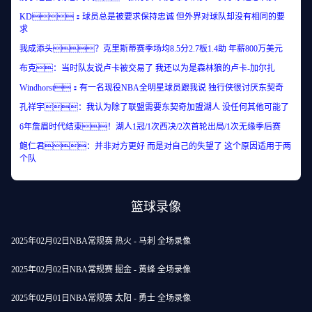
KD：球员总是被要求保持忠诚 但外界对球队却没有相同的要
求
我成添头？克里斯蒂赛季场均8.5分2.7板1.4助 年薪800万美元
布克：当时队友说卢卡被交易了 我还以为是森林狼的卢卡-加尔扎
Windhorst：有一名现役NBA全明星球员跟我说 独行侠很讨厌东契奇
孔祥宇：我认为除了联盟需要东契奇加盟湖人 没任何其他可能了
6年詹眉时代结束！湖人1冠/1次西决/2次首轮出局/1次无缘季后赛
鲍仁君：并非对方更好 而是对自己的失望了 这个原因适用于两
个队
篮球录像
2025年02月02日NBA常规赛 热火 - 马刺 全场录像
2025年02月02日NBA常规赛 掘金 - 黄蜂 全场录像
2025年02月01日NBA常规赛 太阳 - 勇士 全场录像