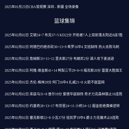
2025年01月25日CBA常规赛 深圳 - 新疆 全场录像
篮球集锦
2025年02月02日 艾顿24+7 布克37+5 KD22分 开拓者7人上双射落太阳近8战7胜
2025年02月02日 阿德巴约绝杀砍30+13+9 希罗16中4 文班缺阵 热火击败马刺
2025年02月02日 詹姆斯33+11+12 里夫斯27分 布朗尼2分 湖人攻下麦迪逊
2025年02月02日 阿隆-维金斯41+14 鸭梨三节29+6+9 福克斯20分 雷霆大胜国王
2025年02月02日 杰伦-格林29分 阿门16中4 扎威21+8 火箭不敌篮网
2025年02月02日 库兹马31+8 普尔19分 爱德华兹缺阵 奇才力克森林狼止16连败
2025年02月02日 约基奇28+13+17 布劳恩24+11 小桥24+12 掘金拒绝黄蜂逆转
2025年02月02日 塞克斯顿22+8 小瓦37分 班凯罗19中4 爵士力克魔术止8连败