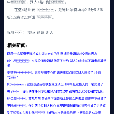
中，湖人4胜0负。
在这4场比赛中，范德比尔特场均2.5分5.3篮
板1.5助攻2.3抢断。
标签：
NBA
篮球
湖人
相关新闻:
薛思佳:东契奇无疑将成为湖人未来的头牌 期待詹姆斯对交易的表态
鲍仁君：交易没问詹姆斯 他签了长约 湖人为未来就不再考虑其感
受
麦穗丰：崽卖爷田不心疼 诺天王钦点的接班人就换了1个首
轮？
KD：这应该是我在联盟或这项运动中所见过最大的一笔交易了
美记：独行侠在任何涉及东契奇的交易中 都将得到AD列为首要目标
鲍仁君：放几年前 詹姆斯下面去骑士是最合理做法 但现在不好说了
王晓晨：作为两个持球大核心 东契奇和詹姆斯的兼容性肯定是问题
别了短暂的东欧时代！独行侠1次无缘季后赛 上赛季杀进总决赛