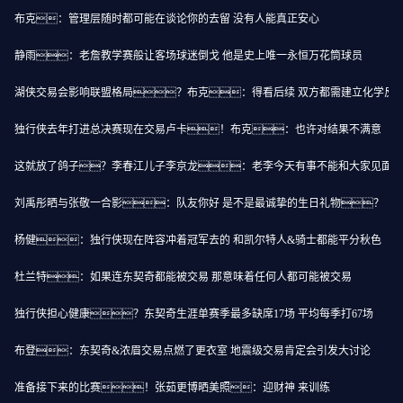
布克：管理层随时都可能在谈论你的去留 没有人能真正安心
静雨：老詹教学赛般让客场球迷倒戈 他是史上唯一永恒万花筒球员
湖侠交易会影响联盟格局？布克：得看后续 双方都需建立化学反
独行侠去年打进总决赛现在交易卢卡！布克：也许对结果不满意
这就放了鸽子？李春江儿子李京龙：老李今天有事不能和大家见面
刘禹彤晒与张敬一合影：队友你好 是不是最诚挚的生日礼物？
杨健：独行侠现在阵容冲着冠军去的 和凯尔特人&骑士都能平分秋色
杜兰特：如果连东契奇都能被交易 那意味着任何人都可能被交易
独行侠担心健康？东契奇生涯单赛季最多缺席17场 平均每季打67场
布登：东契奇&浓眉交易点燃了更衣室 地震级交易肯定会引发大讨论
准备接下来的比赛！张茹更博晒美照：迎财神 来训练