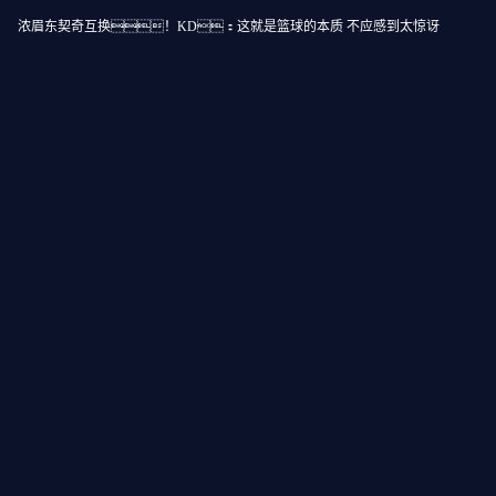
浓眉东契奇互换！KD：这就是篮球的本质 不应感到太惊讶