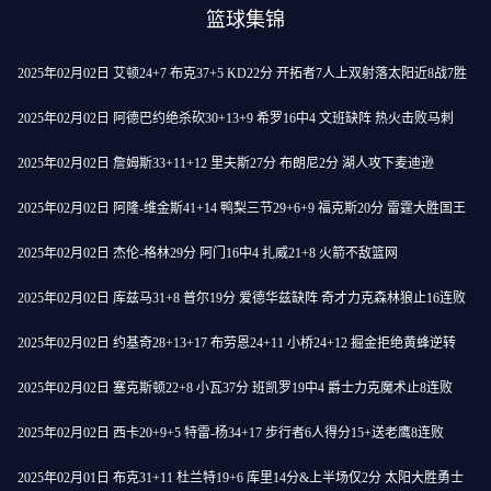
篮球集锦
2025年02月02日 艾顿24+7 布克37+5 KD22分 开拓者7人上双射落太阳近8战7胜
2025年02月02日 阿德巴约绝杀砍30+13+9 希罗16中4 文班缺阵 热火击败马刺
2025年02月02日 詹姆斯33+11+12 里夫斯27分 布朗尼2分 湖人攻下麦迪逊
2025年02月02日 阿隆-维金斯41+14 鸭梨三节29+6+9 福克斯20分 雷霆大胜国王
2025年02月02日 杰伦-格林29分 阿门16中4 扎威21+8 火箭不敌篮网
2025年02月02日 库兹马31+8 普尔19分 爱德华兹缺阵 奇才力克森林狼止16连败
2025年02月02日 约基奇28+13+17 布劳恩24+11 小桥24+12 掘金拒绝黄蜂逆转
2025年02月02日 塞克斯顿22+8 小瓦37分 班凯罗19中4 爵士力克魔术止8连败
2025年02月02日 西卡20+9+5 特雷-杨34+17 步行者6人得分15+送老鹰8连败
2025年02月01日 布克31+11 杜兰特19+6 库里14分&上半场仅2分 太阳大胜勇士