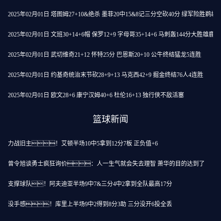
2025年02月01日 塔图姆27+10&绝杀 墨菲20中15&8记三分空砍40分 绿军险胜鹈鹕
2025年02月01日 文班30+14+6帽 保罗12+9 字母哥35+14+6 马刺轰144分大胜雄鹿
2025年02月01日 武切维奇21+12 怀特25分 巴恩斯20+10 公牛终结猛龙5连胜
2025年02月01日 约基奇统治末节砍28+9+13 马克西42+9 掘金终结76人4连胜
2025年02月01日 欧文28+6 康宁汉姆40+6 杜伦16+13 独行侠不敌活塞
篮球新闻
力战旧主！艾顿半场10中5拿到12分7板 正负值+6
曾令旭谈勇士疯狂询价：人一生气就会失去理智 萧华的目的达到了
支撑球队！阿夫迪亚半场9中7&三分4中2拿到全队最高17分
没手感！库里上半场9中2得到8分3助 三分没开6投全丢