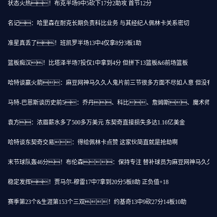
状态火热！布克半场9中5砍下17分2助攻 首节12分
名记：哈里森在耐克长期负责科比业务 与其经纪人佩林卡关系密切
准星真丢了！班凯罗半场13中4仅拿8分3板1助
篮板痴汉！比塔泽半场7投仅1中拿到4分 但拼下13篮板&6前场篮板
哈特谈赢火箭：麻豆网神马久久人鬼片前三节很多方面不尽如人意 但没有
马特-巴恩斯谈历史前5：乔丹、科比、詹姆斯、魔术师
袁方：浓眉薪水多了500多万美元 东契奇直接损失多达1.16亿美金
哈特谈东契奇交易：得给佩林卡点赞 这家伙简直就是抢劫啊
末节球队轰46分！布伦森：保持专注 替补球员为麻豆网神马久久
稳定发挥！贾马尔-穆雷17中7拿到20分5板8助 正负值+18
赛季第23个&生涯第153个三双！约基奇13中9砍27分14板10助