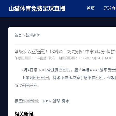
麻豆网神马久久人鬼片,麻豆TV入口在线看免费,国产91麻豆免费观看,精
山猫体育免费足球直播
首页
足球直
首页
>
篮球新闻
篮板痴汉！比塔泽半场7投仅1中拿到4分 但拼
作者：nba直播 发布日期：2025年02月04日 14:07
2月4日讯 NBA常规赛，魔术半场43-43战平勇
上半场，魔术中锋比塔泽手感不佳，但攻防两
值-7。
标签：
NBA
篮球
魔术
相关新闻: