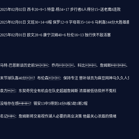
2025年02月02日 西卡20+9+5 特雷-杨34+17 步行者6人得分15+送老鹰8连败
2025年02月01日 文班30+14+6帽 保罗12+9 字母哥35+14+6 马刺轰144分大胜雄鹿
2025年02月01日 欧文28+6 康宁汉姆40+6 杜伦16+13 独行侠不敌活塞
这些影响
马特-巴恩斯谈历史前5：乔丹、科比、詹姆斯、魔术
末节球队轰46分！布伦森：保持专注 替补球员为麻豆网神马久久人鬼片
袁方：东契奇完全有机会在队史超越詹姆斯 浓眉被低估但并不冤枉
没啥存在感！锡安13中5得到14分6板5助1断2帽
名记：詹姆斯将交易视作湖人必要的商业决策 他最关心浓眉的情绪