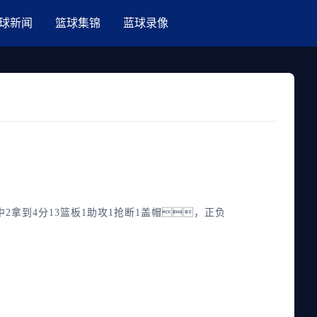
球新闻
篮球集锦
蓝球录像
拿到4分13篮板1助攻1抢断1盖帽，正负