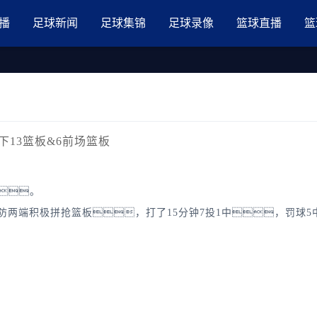
品国产三级AV在线无码麻豆
播
足球新闻
足球集锦
足球录像
篮球直播
篮
下13篮板&6前场篮板
士。
端积极拼抢篮板，打了15分钟7投1中，罚球5中2