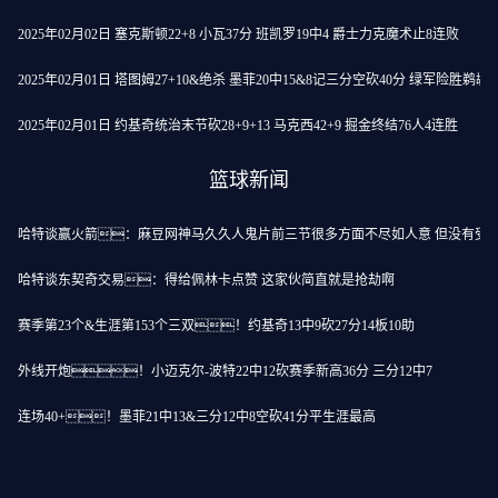
2025年02月02日 塞克斯顿22+8 小瓦37分 班凯罗19中4 爵士力克魔术止8连败
2025年02月01日 塔图姆27+10&绝杀 墨菲20中15&8记三分空砍40分 绿军险胜鹈鹕
2025年02月01日 约基奇统治末节砍28+9+13 马克西42+9 掘金终结76人4连胜
篮球新闻
哈特谈赢火箭：麻豆网神马久久人鬼片前三节很多方面不尽如人意 但没有受
哈特谈东契奇交易：得给佩林卡点赞 这家伙简直就是抢劫啊
赛季第23个&生涯第153个三双！约基奇13中9砍27分14板10助
外线开炮！小迈克尔-波特22中12砍赛季新高36分 三分12中7
连场40+！墨菲21中13&三分12中8空砍41分平生涯最高