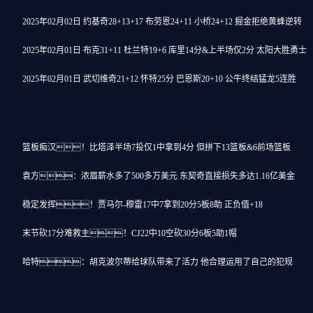
2025年02月02日 约基奇28+13+17 布劳恩24+11 小桥24+12 掘金拒绝黄蜂逆转
2025年02月01日 布克31+11 杜兰特19+6 库里14分&上半场仅2分 太阳大胜勇士
2025年02月01日 武切维奇21+12 怀特25分 巴恩斯20+10 公牛终结猛龙5连胜
篮板痴汉！比塔泽半场7投仅1中拿到4分 但拼下13篮板&6前场篮板
袁方：浓眉薪水多了500多万美元 东契奇直接损失多达1.16亿美金
稳定发挥！贾马尔-穆雷17中7拿到20分5板8助 正负值+18
末节砍17分难救主！CJ22中10空砍30分6板5助1帽
哈特：胡克波尔蒂给球队带来了活力 他合理运用了自己的犯规