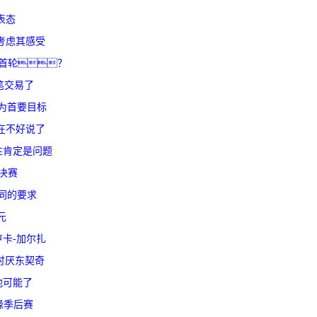
表态
考虑其感受
个首轮？
笔交易了
为首要目标
在不好说了
性肯定是问题
决赛
同的要求
元
卡-加尔扎
很讨厌东契奇
他可能了
缘季后赛