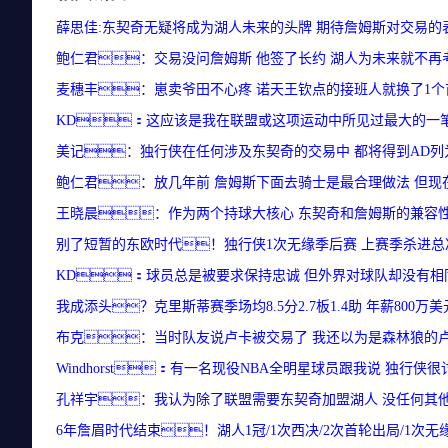
薛思佳:东契奇无疑将成为湖人未来的头牌 期待詹姆斯对交易的
鲍仁君：交易没问詹姆斯 他签了长约 湖人为未来就不再
麦穗丰：崽卖爷田不心疼 诺天王钦点的接班人就换了1
KD：这应该是我在联盟或这项运动中所见过最大的一
美记：独行侠在任何涉及东契奇的交易中 都将得到AD列
鲍仁君：放几年前 詹姆斯下面去骑士是最合理做法 但现
王晓晨：作为两个持球大核心 东契奇和詹姆斯的兼容
别了短暂的东欧时代！独行侠1次无缘季后赛 上赛季杀进总
KD：球员总是被要求保持忠诚 但外界对球队却没有相
我成添头？克里斯蒂赛季场均8.5分2.7板1.4助 年薪800万美
布克：当时队友说卢卡被交易了 我还以为是森林狼的卢
Windhorst：有一名现役NBA全明星球员跟我说 独行侠
孔祥宇：我认为除了联盟需要东契奇加盟湖人 没任何其
6年詹眉时代结束！湖人1冠/1次西决/2次首轮出局/1次无