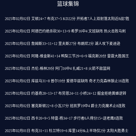
篮球集锦
2025年02月02日 艾顿24+7 布克37+5 KD22分 开拓者7人上双射落太阳近8战7胜
2025年02月02日 阿德巴约绝杀砍30+13+9 希罗16中4 文班缺阵 热火击败马刺
2025年02月02日 詹姆斯33+11+12 里夫斯27分 布朗尼2分 湖人攻下麦迪逊
2025年02月02日 阿隆-维金斯41+14 鸭梨三节29+6+9 福克斯20分 雷霆大胜国王
2025年02月02日 杰伦-格林29分 阿门16中4 扎威21+8 火箭不敌篮网
2025年02月02日 库兹马31+8 普尔19分 爱德华兹缺阵 奇才力克森林狼止16连败
2025年02月02日 约基奇28+13+17 布劳恩24+11 小桥24+12 掘金拒绝黄蜂逆转
2025年02月02日 塞克斯顿22+8 小瓦37分 班凯罗19中4 爵士力克魔术止8连败
2025年02月02日 西卡20+9+5 特雷-杨34+17 步行者6人得分15+送老鹰8连败
2025年02月01日 布克31+11 杜兰特19+6 库里14分&上半场仅2分 太阳大胜勇士