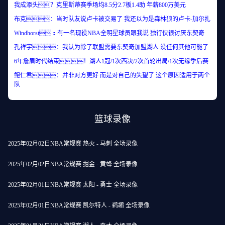
我成添头？克里斯蒂赛季场均8.5分2.7板1.4助 年薪800万美元
布克：当时队友说卢卡被交易了 我还以为是森林狼的卢卡-加尔扎
Windhorst：有一名现役NBA全明星球员跟我说 独行侠很讨厌东契奇
孔祥宇：我认为除了联盟需要东契奇加盟湖人 没任何其他可能了
6年詹眉时代结束！湖人1冠/1次西决/2次首轮出局/1次无缘季后赛
鲍仁君：并非对方更好 而是对自己的失望了 这个原因适用于两个
队
篮球录像
2025年02月02日NBA常规赛 热火 - 马刺 全场录像
2025年02月02日NBA常规赛 掘金 - 黄蜂 全场录像
2025年02月01日NBA常规赛 太阳 - 勇士 全场录像
2025年02月01日NBA常规赛 凯尔特人 - 鹈鹕 全场录像