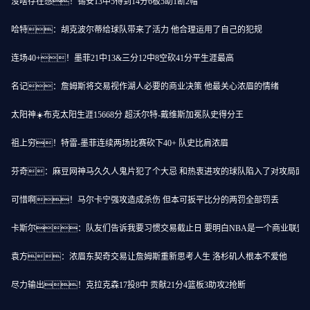
没啥存在感！锡安13中5得到14分6板5助1断2帽
哈特：胡克波尔蒂给球队带来了活力 他合理运用了自己的犯规
连场40+！墨菲21中13&三分12中8空砍41分平生涯最高
名记：詹姆斯将交易视作湖人必要的商业决策 他最关心浓眉的情绪
太阳神☀️布克太阳生涯15668分 超沃尔特-戴维斯加冕队史得分王
祖上穷！特雷-墨菲连续两场比赛砍下40+ 队史比肩浓眉
芬奇：麻豆网神马久久人鬼片犯了个大忌 和热衷进攻的球队陷入了对攻局面
可惜啊！马尔卡宁强攻造成杀伤 但本可扳平比分的两罚全部罚丢
卡斯尔：队友们告诉我要习惯交易截止日 要明白NBA是一个商业联盟
袁方：浓眉东契奇交易让詹姆斯重新思考人生 洛杉矶人根本不爱他
尽力输出！克拉克森17投8中 贡献21分4篮板3助攻2抢断