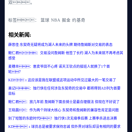
双。
标签：
篮球
NBA
掘金
约基奇
相关新闻:
薛思佳:东契奇无疑将成为湖人未来的头牌 期待詹姆斯对交易的表态
鲍仁君：交易没问詹姆斯 他签了长约 湖人为未来就不再考虑其
感受
麦穗丰：崽卖爷田不心疼 诺天王钦点的接班人就换了1个首
轮？
KD：这应该是我在联盟或这项运动中所见过最大的一笔交易了
美记：独行侠在任何涉及东契奇的交易中 都将得到AD列为首要
目标
鲍仁君：放几年前 詹姆斯下面去骑士是最合理做法 但现在不好说了
王晓晨：作为两个持球大核心 东契奇和詹姆斯的兼容性肯定是问题
别了短暂的东欧时代！独行侠1次无缘季后赛 上赛季杀进总决赛
KD：球员总是被要求保持忠诚 但外界对球队却没有相同的要求