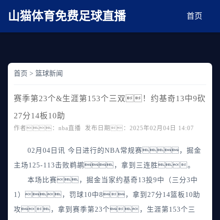
麻豆网神马久久人鬼片,麻豆TV入口在线看免费,国产91麻豆免费观看,精品国产三级
AV在线无码麻豆
山猫体育免费足球直播
首页
首页
>
篮球新闻
赛季第23个&生涯第153个三双！约基奇13中9砍
27分14板10助
作者：nba直播 发布日期：2025年02月04日 14:07
02月04日讯 今日进行的NBA常规赛，掘金
主场125-113击败鹈鹕，拿到三连胜。
本场比赛，掘金当家约基奇13投9中（三分3中
1），罚球10中8，拿到27分14篮板10助
攻，拿到赛季第23个，生涯第153个三