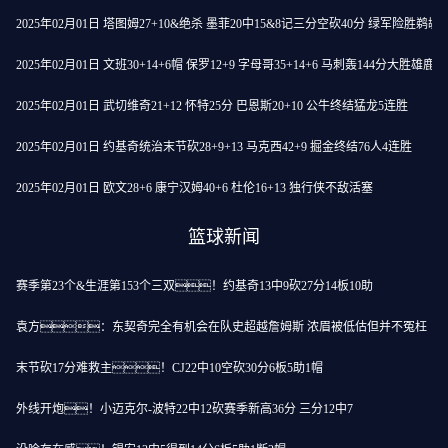
2025年02月01日 塔图姆27+10&绝杀 墨菲20中15&8记三分空砍40分 绿军险胜鹈鹕
2025年02月01日 文班30+14+6帽 保罗12+9 字母哥35+14+6 马刺轰144分大胜雄鹿
2025年02月01日 武切维奇21+12 怀特25分 巴恩斯20+10 公牛终结猛龙5连胜
2025年02月01日 约基奇统治末节砍28+9+13 马克西42+9 掘金终结76人4连胜
2025年02月01日 欧文28+6 康宁汉姆40+6 杜伦16+13 独行侠不敌活塞
篮球新闻
赛季第23个&生涯第153个三双！约基奇13中9砍27分14板10助
袁方：东契奇完全有机会在队史超越詹姆斯 浓眉被低估但并不冤枉
末节砍17分难救主！CJ22中10空砍30分6板5助1帽
外线开炮！小迈克尔-波特22中12砍赛季新高36分 三分12中7