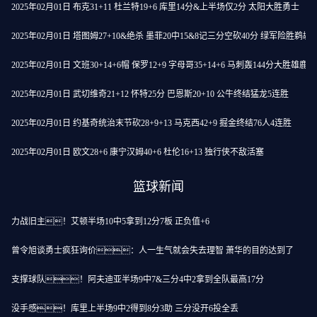
2025年02月01日 布克31+11 杜兰特19+6 库里14分&上半场仅2分 太阳大胜勇士
2025年02月01日 塔图姆27+10&绝杀 墨菲20中15&8记三分空砍40分 绿军险胜鹈鹕
2025年02月01日 文班30+14+6帽 保罗12+9 字母哥35+14+6 马刺轰144分大胜雄鹿
2025年02月01日 武切维奇21+12 怀特25分 巴恩斯20+10 公牛终结猛龙5连胜
2025年02月01日 约基奇统治末节砍28+9+13 马克西42+9 掘金终结76人4连胜
2025年02月01日 欧文28+6 康宁汉姆40+6 杜伦16+13 独行侠不敌活塞
篮球新闻
力战旧主！艾顿半场10中5拿到12分7板 正负值+6
曾令旭谈勇士疯狂询价：人一生气就会失去理智 萧华的目的达到了
支撑球队！阿夫迪亚半场9中7&三分4中2拿到全队最高17分
没手感！库里上半场9中2得到8分3助 三分没开6投全丢