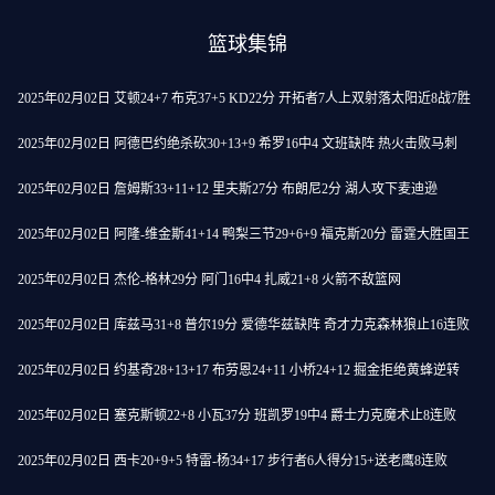
篮球集锦
2025年02月02日 艾顿24+7 布克37+5 KD22分 开拓者7人上双射落太阳近8战7胜
2025年02月02日 阿德巴约绝杀砍30+13+9 希罗16中4 文班缺阵 热火击败马刺
2025年02月02日 詹姆斯33+11+12 里夫斯27分 布朗尼2分 湖人攻下麦迪逊
2025年02月02日 阿隆-维金斯41+14 鸭梨三节29+6+9 福克斯20分 雷霆大胜国王
2025年02月02日 杰伦-格林29分 阿门16中4 扎威21+8 火箭不敌篮网
2025年02月02日 库兹马31+8 普尔19分 爱德华兹缺阵 奇才力克森林狼止16连败
2025年02月02日 约基奇28+13+17 布劳恩24+11 小桥24+12 掘金拒绝黄蜂逆转
2025年02月02日 塞克斯顿22+8 小瓦37分 班凯罗19中4 爵士力克魔术止8连败
2025年02月02日 西卡20+9+5 特雷-杨34+17 步行者6人得分15+送老鹰8连败