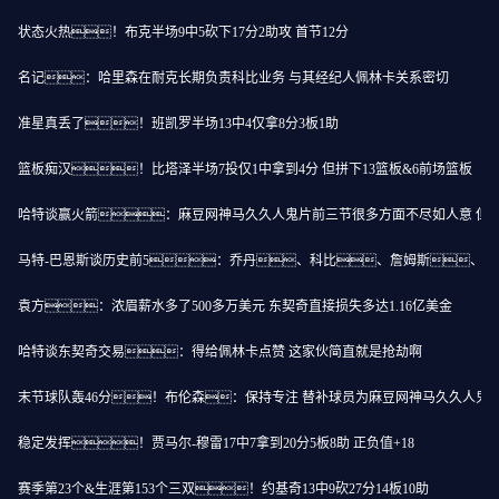
状态火热！布克半场9中5砍下17分2助攻 首节12分
名记：哈里森在耐克长期负责科比业务 与其经纪人佩林卡关系密切
准星真丢了！班凯罗半场13中4仅拿8分3板1助
篮板痴汉！比塔泽半场7投仅1中拿到4分 但拼下13篮板&6前场篮板
哈特谈赢火箭：麻豆网神马久久人鬼片前三节很多方面不尽如人意 但
马特-巴恩斯谈历史前5：乔丹、科比、詹姆斯、
袁方：浓眉薪水多了500多万美元 东契奇直接损失多达1.16亿美金
哈特谈东契奇交易：得给佩林卡点赞 这家伙简直就是抢劫啊
末节球队轰46分！布伦森：保持专注 替补球员为麻豆网神马久久人鬼
稳定发挥！贾马尔-穆雷17中7拿到20分5板8助 正负值+18
赛季第23个&生涯第153个三双！约基奇13中9砍27分14板10助