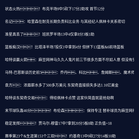
状态火热！布克半场9中5砍下17分2助攻 首节12分
名记：哈里森在耐克长期负责科比业务 与其经纪人佩林卡关系密切
准星真丢了！班凯罗半场13中4仅拿8分3板1助
篮板痴汉！比塔泽半场7投仅1中拿到4分 但拼下13篮板&6前场篮板
哈特谈赢火箭：麻豆网神马久久人鬼片前三节很多方面不尽如人意 但没有受
马特-巴恩斯谈历史前5：乔丹、科比、詹姆斯、魔术师
袁方：浓眉薪水多了500多万美元 东契奇直接损失多达1.16亿美金
哈特谈东契奇交易：得给佩林卡点赞 这家伙简直就是抢劫啊
末节球队轰46分！布伦森：保持专注 替补球员为麻豆网神
稳定发挥！贾马尔-穆雷17中7拿到20分5板8助 正负值+18
赛季第23个&生涯第153个三双！约基奇13中9砍27分14板10助