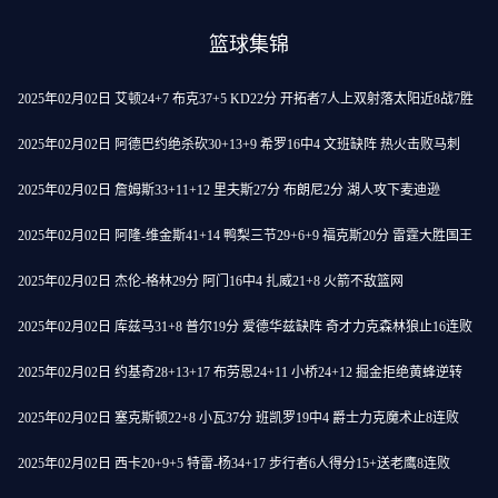
篮球集锦
2025年02月02日 艾顿24+7 布克37+5 KD22分 开拓者7人上双射落太阳近8战7胜
2025年02月02日 阿德巴约绝杀砍30+13+9 希罗16中4 文班缺阵 热火击败马刺
2025年02月02日 詹姆斯33+11+12 里夫斯27分 布朗尼2分 湖人攻下麦迪逊
2025年02月02日 阿隆-维金斯41+14 鸭梨三节29+6+9 福克斯20分 雷霆大胜国王
2025年02月02日 杰伦-格林29分 阿门16中4 扎威21+8 火箭不敌篮网
2025年02月02日 库兹马31+8 普尔19分 爱德华兹缺阵 奇才力克森林狼止16连败
2025年02月02日 约基奇28+13+17 布劳恩24+11 小桥24+12 掘金拒绝黄蜂逆转
2025年02月02日 塞克斯顿22+8 小瓦37分 班凯罗19中4 爵士力克魔术止8连败
2025年02月02日 西卡20+9+5 特雷-杨34+17 步行者6人得分15+送老鹰8连败