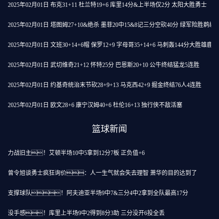
2025年02月01日 布克31+11 杜兰特19+6 库里14分&上半场仅2分 太阳大胜勇士
2025年02月01日 塔图姆27+10&绝杀 墨菲20中15&8记三分空砍40分 绿军险胜鹈鹕
2025年02月01日 文班30+14+6帽 保罗12+9 字母哥35+14+6 马刺轰144分大胜雄鹿
2025年02月01日 武切维奇21+12 怀特25分 巴恩斯20+10 公牛终结猛龙5连胜
2025年02月01日 约基奇统治末节砍28+9+13 马克西42+9 掘金终结76人4连胜
2025年02月01日 欧文28+6 康宁汉姆40+6 杜伦16+13 独行侠不敌活塞
篮球新闻
力战旧主！艾顿半场10中5拿到12分7板 正负值+6
曾令旭谈勇士疯狂询价：人一生气就会失去理智 萧华的目的达到了
支撑球队！阿夫迪亚半场9中7&三分4中2拿到全队最高17分
没手感！库里上半场9中2得到8分3助 三分没开6投全丢