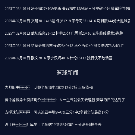
2025年02月01日 塔图姆27+10&绝杀 墨菲20中15&8记三分空砍40分 绿军险胜鹈鹕
2025年02月01日 文班30+14+6帽 保罗12+9 字母哥35+14+6 马刺轰144分大胜雄鹿
2025年02月01日 武切维奇21+12 怀特25分 巴恩斯20+10 公牛终结猛龙5连胜
2025年02月01日 约基奇统治末节砍28+9+13 马克西42+9 掘金终结76人4连胜
2025年02月01日 欧文28+6 康宁汉姆40+6 杜伦16+13 独行侠不敌活塞
篮球新闻
力战旧主！艾顿半场10中5拿到12分7板 正负值+6
曾令旭谈勇士疯狂询价：人一生气就会失去理智 萧华的目的达到了
支撑球队！阿夫迪亚半场9中7&三分4中2拿到全队最高17分
没手感！库里上半场9中2得到8分3助 三分没开6投全丢