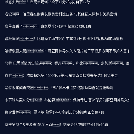
状态火热！布克半场9中5砍下17分2助攻 首节12分
名记：哈里森在耐克长期负责科比业务 与其经纪人佩林卡关系密切
准星真丢了！班凯罗半场13中4仅拿8分3板1助
篮板痴汉！比塔泽半场7投仅1中拿到4分 但拼下13篮板&6前场篮板
哈特谈赢火箭：麻豆网神马久久人鬼片前三节很多方面不尽如人意 但
马特-巴恩斯谈历史前5：乔丹、科比、詹姆斯、魔
袁方：浓眉薪水多了500多万美元 东契奇直接损失多达1.16亿美金
哈特谈东契奇交易：得给佩林卡点赞 这家伙简直就是抢劫啊
末节球队轰46分！布伦森：保持专注 替补球员为麻豆网神马久久
稳定发挥！贾马尔-穆雷17中7拿到20分5板8助 正负值+18
赛季第23个&生涯第153个三双！约基奇13中9砍27分14板10助