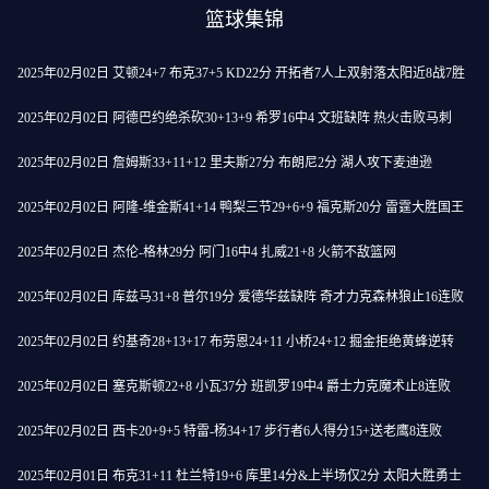
篮球集锦
2025年02月02日 艾顿24+7 布克37+5 KD22分 开拓者7人上双射落太阳近8战7胜
2025年02月02日 阿德巴约绝杀砍30+13+9 希罗16中4 文班缺阵 热火击败马刺
2025年02月02日 詹姆斯33+11+12 里夫斯27分 布朗尼2分 湖人攻下麦迪逊
2025年02月02日 阿隆-维金斯41+14 鸭梨三节29+6+9 福克斯20分 雷霆大胜国王
2025年02月02日 杰伦-格林29分 阿门16中4 扎威21+8 火箭不敌篮网
2025年02月02日 库兹马31+8 普尔19分 爱德华兹缺阵 奇才力克森林狼止16连败
2025年02月02日 约基奇28+13+17 布劳恩24+11 小桥24+12 掘金拒绝黄蜂逆转
2025年02月02日 塞克斯顿22+8 小瓦37分 班凯罗19中4 爵士力克魔术止8连败
2025年02月02日 西卡20+9+5 特雷-杨34+17 步行者6人得分15+送老鹰8连败
2025年02月01日 布克31+11 杜兰特19+6 库里14分&上半场仅2分 太阳大胜勇士