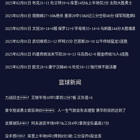
2025年02月01日 布克31+11 杜兰特19+6 库里14分&上半场仅2分 太阳大胜勇士
2025年02月01日 塔图姆27+10&绝杀 墨菲20中15&8记三分空砍40分 绿军险胜鹈鹕
2025年02月01日 文班30+14+6帽 保罗12+9 字母哥35+14+6 马刺轰144分大胜雄鹿
2025年02月01日 武切维奇21+12 怀特25分 巴恩斯20+10 公牛终结猛龙5连胜
2025年02月01日 约基奇统治末节砍28+9+13 马克西42+9 掘金终结76人4连胜
2025年02月01日 欧文28+6 康宁汉姆40+6 杜伦16+13 独行侠不敌活塞
篮球新闻
力战旧主！艾顿半场10中5拿到12分7板 正负值+6
曾令旭谈勇士疯狂询价：人一生气就会失去理智 萧华的目的达到了
支撑球队！阿夫迪亚半场9中7&三分4中2拿到全队最高17分
没手感！库里上半场9中2得到8分3助 三分没开6投全丢