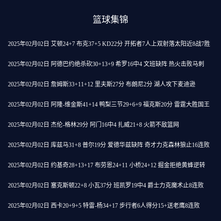
篮球集锦
2025年02月02日 艾顿24+7 布克37+5 KD22分 开拓者7人上双射落太阳近8战7胜
2025年02月02日 阿德巴约绝杀砍30+13+9 希罗16中4 文班缺阵 热火击败马刺
2025年02月02日 詹姆斯33+11+12 里夫斯27分 布朗尼2分 湖人攻下麦迪逊
2025年02月02日 阿隆-维金斯41+14 鸭梨三节29+6+9 福克斯20分 雷霆大胜国王
2025年02月02日 杰伦-格林29分 阿门16中4 扎威21+8 火箭不敌篮网
2025年02月02日 库兹马31+8 普尔19分 爱德华兹缺阵 奇才力克森林狼止16连败
2025年02月02日 约基奇28+13+17 布劳恩24+11 小桥24+12 掘金拒绝黄蜂逆转
2025年02月02日 塞克斯顿22+8 小瓦37分 班凯罗19中4 爵士力克魔术止8连败
2025年02月02日 西卡20+9+5 特雷-杨34+17 步行者6人得分15+送老鹰8连败