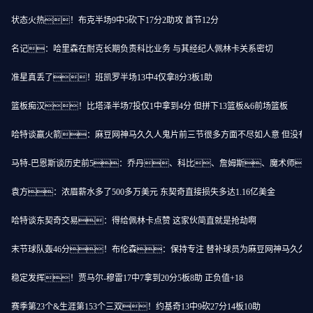
状态火热！布克半场9中5砍下17分2助攻 首节12分
名记：哈里森在耐克长期负责科比业务 与其经纪人佩林卡关系密切
准星真丢了！班凯罗半场13中4仅拿8分3板1助
篮板痴汉！比塔泽半场7投仅1中拿到4分 但拼下13篮板&6前场篮板
哈特谈赢火箭：麻豆网神马久久人鬼片前三节很多方面不尽如人意 但没有
马特-巴恩斯谈历史前5：乔丹、科比、詹姆斯、魔术师
袁方：浓眉薪水多了500多万美元 东契奇直接损失多达1.16亿美金
哈特谈东契奇交易：得给佩林卡点赞 这家伙简直就是抢劫啊
末节球队轰46分！布伦森：保持专注 替补球员为麻豆网神马久久
稳定发挥！贾马尔-穆雷17中7拿到20分5板8助 正负值+18
赛季第23个&生涯第153个三双！约基奇13中9砍27分14板10助