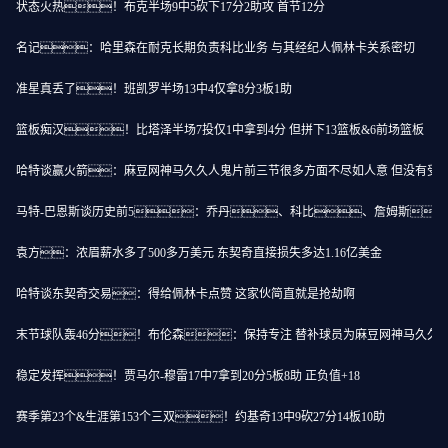
状态火热！布克半场9中5砍下17分2助攻 首节12分
名记：哈里森在耐克长期负责科比业务 与其经纪人佩林卡关系密切
准星真丢了！班凯罗半场13中4仅拿8分3板1助
篮板痴汉！比塔泽半场7投仅1中拿到4分 但拼下13篮板&6前场篮板
哈特谈赢火箭：麻豆网神马久久人鬼片前三节很多方面不尽如人意 但没有受
马特-巴恩斯谈历史前5：乔丹、科比、詹姆斯
袁方：浓眉薪水多了500多万美元 东契奇直接损失多达1.16亿美金
哈特谈东契奇交易：得给佩林卡点赞 这家伙简直就是抢劫啊
末节球队轰46分！布伦森：保持专注 替补球员为麻豆网神马久久
稳定发挥！贾马尔-穆雷17中7拿到20分5板8助 正负值+18
赛季第23个&生涯第153个三双！约基奇13中9砍27分14板10助