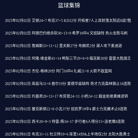
篮球集锦
2025年02月02日 艾顿24+7 布克37+5 KD22分 开拓者7人上双射落太阳近8战7胜
2025年02月02日 阿德巴约绝杀砍30+13+9 希罗16中4 文班缺阵 热火击败马刺
2025年02月02日 詹姆斯33+11+12 里夫斯27分 布朗尼2分 湖人攻下麦迪逊
2025年02月02日 阿隆-维金斯41+14 鸭梨三节29+6+9 福克斯20分 雷霆大胜国王
2025年02月02日 杰伦-格林29分 阿门16中4 扎威21+8 火箭不敌篮网
2025年02月02日 库兹马31+8 普尔19分 爱德华兹缺阵 奇才力克森林狼止16连败
2025年02月02日 约基奇28+13+17 布劳恩24+11 小桥24+12 掘金拒绝黄蜂逆转
2025年02月02日 塞克斯顿22+8 小瓦37分 班凯罗19中4 爵士力克魔术止8连败
2025年02月02日 西卡20+9+5 特雷-杨34+17 步行者6人得分15+送老鹰8连败
2025年02月01日 布克31+11 杜兰特19+6 库里14分&上半场仅2分 太阳大胜勇士