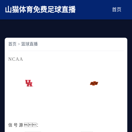
麻豆网神马久久人鬼片,麻豆TV入口在线看免费,国产91麻豆免费观看,精品国产三级
AV在线无码麻豆
山猫体育免费足球直播
首页
首页
>
篮球直播
NCAA
NCAA 2025-02-05 09:00:00
已结束
休斯敦大
俄克拉荷马州立大
-
学
学
信 号 源 ：