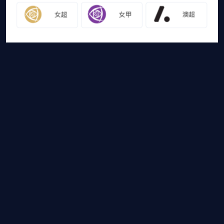
友情链接
山猫体育免费足球直播
网站地图
足球直播
足球录像
足球集锦
篮球直播
篮球录像
篮球集锦
山猫体育免费足球直播是国内外最受欢迎的免费体育直播平台，山猫
体育免费足球直播带你畅享免费NBA直播，CBA直播，欧冠
直播，高清德甲直播等各大赛事免费直播，还有比赛录像回
放，热门体育资讯供您选择，快登录山猫体育免费足球直播体
验吧！