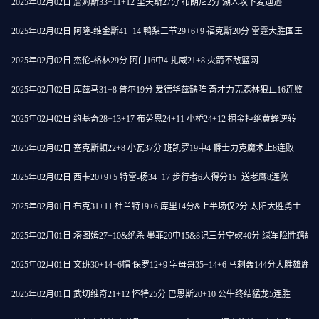
2025年02月02日 詹姆斯33+11+12 里夫斯27分 布朗尼2分 湖人攻下麦迪逊
2025年02月02日 阿隆-维金斯41+14 鸭梨三节29+6+9 福克斯20分 雷霆大胜国王
2025年02月02日 杰伦-格林29分 阿门16中4 扎威21+8 火箭不敌篮网
2025年02月02日 库兹马31+8 普尔19分 爱德华兹缺阵 奇才力克森林狼止16连败
2025年02月02日 约基奇28+13+17 布劳恩24+11 小桥24+12 掘金拒绝黄蜂逆转
2025年02月02日 塞克斯顿22+8 小瓦37分 班凯罗19中4 爵士力克魔术止8连败
2025年02月02日 西卡20+9+5 特雷-杨34+17 步行者6人得分15+送老鹰8连败
2025年02月01日 布克31+11 杜兰特19+6 库里14分&上半场仅2分 太阳大胜勇士
2025年02月01日 塔图姆27+10&绝杀 墨菲20中15&8记三分空砍40分 绿军险胜鹈鹕
2025年02月01日 文班30+14+6帽 保罗12+9 字母哥35+14+6 马刺轰144分大胜雄鹿
2025年02月01日 武切维奇21+12 怀特25分 巴恩斯20+10 公牛终结猛龙5连胜