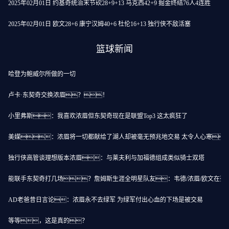
2025年02月01日 约基奇统治末节砍28+9+13 马克西42+9 掘金终结76人4连胜
2025年02月01日 欧文28+6 康宁汉姆40+6 杜伦16+13 独行侠不敌活塞
篮球新闻
哈登为鲍威尔所做的一切
卢卡·东契奇交换浓眉？！
小里弗斯：我喜欢浓眉但东契奇现在是联盟Top3 这太疯狂了
美媒：浓眉将一切都献给了湖人却被毫无预兆地交易 太令人心寒
独行侠高管谈理想版本浓眉：与莱夫利与加福德组成类似骑士双塔
能联手东契奇打几场？詹姆斯生涯全明星队友：韦德/浓眉/欧文在列
AD老爸昔日言论：浓眉永不去绿军 为绿军付出心血的下场是被交易
等等，这是真的？