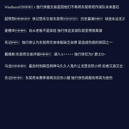
Windhorst：独行侠做交易是因他们不再将东契奇视作球队未来基石
超愤怒！侠记怒斥交易东契奇：历史最差！球迷永远无法释
麦穗丰：自从老板不是库班 独行侠这支球队就变得很离谱
名记：独行侠认为东契奇饮食体能缺乏自律 是造成伤病的原因之一
戴维斯/东契奇交易评级：湖人A+++++ 独行侠仅为F 爵士D+
马龙：最后时刻麻豆网神马久久人鬼片让戈登去防小桥 后者又高又壮 不
名记：东契奇本赛季曾两次拉伤小腿 独行侠伤病报告称其为挫伤