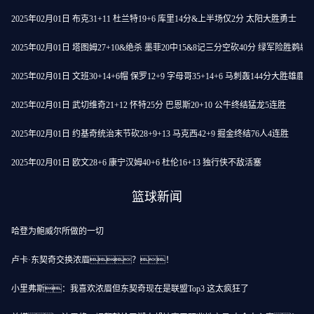
2025年02月01日 布克31+11 杜兰特19+6 库里14分&上半场仅2分 太阳大胜勇士
2025年02月01日 塔图姆27+10&绝杀 墨菲20中15&8记三分空砍40分 绿军险胜鹈鹕
2025年02月01日 文班30+14+6帽 保罗12+9 字母哥35+14+6 马刺轰144分大胜雄鹿
2025年02月01日 武切维奇21+12 怀特25分 巴恩斯20+10 公牛终结猛龙5连胜
2025年02月01日 约基奇统治末节砍28+9+13 马克西42+9 掘金终结76人4连胜
2025年02月01日 欧文28+6 康宁汉姆40+6 杜伦16+13 独行侠不敌活塞
篮球新闻
哈登为鲍威尔所做的一切
卢卡·东契奇交换浓眉？！
小里弗斯：我喜欢浓眉但东契奇现在是联盟Top3 这太疯狂了