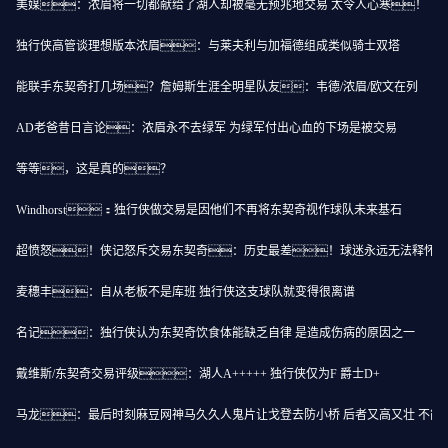
美媒：浓眉将一切都献给了湖人却被毫无预兆地交易 太令人心寒！
独行侠高管谈理想版本浓眉：与莱夫利与加福德组成类似骑士双塔
能联手东契奇打几场？詹姆斯生涯全明星队友：韦德/浓眉/欧文在列
AD老爸昔日言论：浓眉永不去绿军 为绿军付出心血的下场是被交易
等等，这是真的？
Windhorst：独行侠做交易是因他们不再将东契奇视作球队未来基石
超愤怒！侠记怒斥交易东契奇：历史最差！球迷永远无法释怀
麦穗丰：自从老板不是库班 独行侠这支球队就变得很离谱
名记：独行侠认为东契奇饮食体能缺乏自律 是造成伤病的原因之一
戴维斯/东契奇交易评级：湖人A+++++ 独行侠仅为F 爵士D+
马龙：最后时刻麻豆网神马久久人鬼片让戈登去防小桥 后者又高又壮 不能