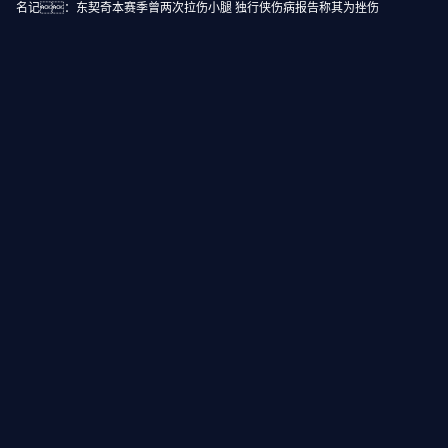
名记：东契奇本赛季曾两次拉伤小腿 独行侠伤病报告称其为挫伤