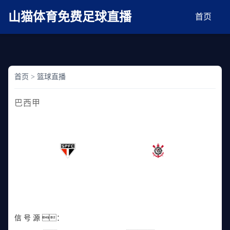
麻豆网神马久久人鬼片,麻豆TV入口在线看免费,国产91麻豆免费观看,精品国产三级
AV在线无码麻豆
山猫体育免费足球直播
首页
首页
>
篮球直播
巴西甲
巴西甲 2025-02-05 07:30:00
已结束
-
圣保罗
科林蒂安
信 号 源 ：