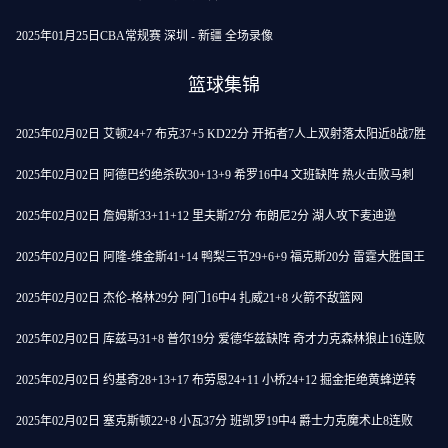
2025年01月25日CBA常规赛 深圳 - 新疆 全场录像
篮球集锦
2025年02月02日 艾顿24+7 布克37+5 KD22分 开拓者7人上双射落太阳近8战7胜
2025年02月02日 阿德巴约绝杀砍30+13+9 希罗16中4 文班缺阵 热火击败马刺
2025年02月02日 詹姆斯33+11+12 里夫斯27分 布朗尼2分 湖人攻下麦迪逊
2025年02月02日 阿隆-维金斯41+14 鸭梨三节29+6+9 福克斯20分 雷霆大胜国王
2025年02月02日 杰伦-格林29分 阿门16中4 扎威21+8 火箭不敌篮网
2025年02月02日 库兹马31+8 普尔19分 爱德华兹缺阵 奇才力克森林狼止16连败
2025年02月02日 约基奇28+13+17 布劳恩24+11 小桥24+12 掘金拒绝黄蜂逆转
2025年02月02日 塞克斯顿22+8 小瓦37分 班凯罗19中4 爵士力克魔术止8连败