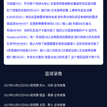
王晓晨：作为两个持球大核心 东契奇和詹姆斯的兼容性肯定是问题
别了短暂的东欧时代！独行侠1次无缘季后赛 上赛季杀进总决赛
KD：球员总是被要求保持忠诚 但外界对球队却没有相同的要求
我成添头？克里斯蒂赛季场均8.5分2.7板1.4助 年薪800万美元
布克：当时队友说卢卡被交易了 我还以为是森林狼的卢卡-加尔扎
Windhorst：有一名现役NBA全明星球员跟我说 独行侠很讨厌东契奇
孔祥宇：我认为除了联盟需要东契奇加盟湖人 没任何其他可能了
6年詹眉时代结束！湖人1冠/1次西决/2次首轮出局/1次无缘季后赛
鲍仁君：并非对方更好 而是对自己的失望了 这个原因适用于两个队
篮球录像
2025年02月02日NBA常规赛 热火 - 马刺 全场录像
2025年02月02日NBA常规赛 掘金 - 黄蜂 全场录像
2025年02月01日NBA常规赛 太阳 - 勇士 全场录像