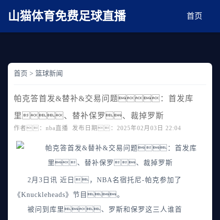
麻豆网神马久久人鬼片,麻豆TV入口在线看免费,国产91麻豆免费观看,精品国产三级
AV在线无码麻豆
山猫体育免费足球直播
首页
首页
>
篮球新闻
帕克答首发&替补&交易问题：首发库
里、替补保罗、裁掉罗斯
作者：nba直播 发布日期：2025年02月03日 22:04
2月3日讯 近日，NBA名宿托尼-帕克参加了
《Knuckleheads》节目。
被问到库里、罗斯和保罗这三人谁首