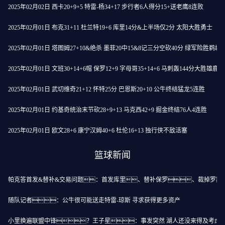
2025年02月02日 西卡20+9+5 特雷-杨34+17 步行者6人得分15+送老鹰8连败
2025年02月01日 布克31+11 杜兰特19+6 库里14分&上半场仅2分 太阳大胜勇士
2025年02月01日 塔图姆27+10&绝杀 墨菲20中15&8记三分空砍40分 绿军险胜鹈鹕
2025年02月01日 文班30+14+6帽 保罗12+9 字母哥35+14+6 马刺轰144分大胜雄鹿
2025年02月01日 武切维奇21+12 怀特25分 巴恩斯20+10 公牛终结猛龙5连胜
2025年02月01日 约基奇统治末节砍28+9+13 马克西42+9 掘金终结76人4连胜
2025年02月01日 欧文28+6 康宁汉姆40+6 杜伦16+13 独行侠不敌活塞
篮球新闻
帕克答首发&替补&交易问题：首发库里、替补保罗、裁掉罗斯
随队记者：公牛很可能送走特雷-琼斯 寻求获得更多资产
小里换遍联盟中锋？王子星：事发突然 湖人还没来得及考虑