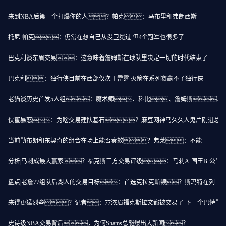
来到NBA后第一个打爆你的人？帕克：马布里和弗朗西斯
托尼-帕克：仍常在想自己从没卫冕过 但4个冠军也很多了
巴克利谈东眉交易：这意味着詹姆斯在球队里决定一切的时代结束了
巴克利：独行侠目前在西部仅次于雷霆 火箭在系列赛赢不了独行侠
老猫谈历史首发5人组：魔术师、科比、詹姆斯、
侠蜜暴怒：为啥交易建队基石？麻豆网神马久久人鬼片刚进总决赛
当前勒布朗和东契奇的组合在场上能否奏效？弗莱：不能
分析|马刺成最大赢家？福克斯三方交易评级：马刺A-国王B-公牛B
盘点|老詹77组队后湖人的交易目标：首选克拉克斯顿？斯玛特在列
来得更猛烈些？记者：77浓眉福克斯拉文都被交易了 下一个巴特勒
史诗级NBA交易背后，为何Shams总能爆出大新闻？