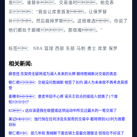
发、谁替补、交易谁时，帕克表
示：“我会让库里首发，让保罗替
补，然后裁掉罗斯。这很难选，你说了
他们都处于巅峰，那很难。”
标签：
NBA
篮球
西部
东部
马刺
勇士
库里
保罗
相关新闻:
薛思佳:东契奇无疑将成为湖人未来的头牌 期待詹姆斯对交易的表态
鲍仁君：交易没问詹姆斯 他签了长约 湖人为未来就不再考虑其感
受
麦穗丰：崽卖爷田不心疼 诺天王钦点的接班人就换了1个首
轮？
KD：这应该是我在联盟或这项运动中所见过最大的一笔交易了
美记：独行侠在任何涉及东契奇的交易中 都将得到AD列为首要
目标
鲍仁君：放几年前 詹姆斯下面去骑士是最合理做法 但现在不好说了