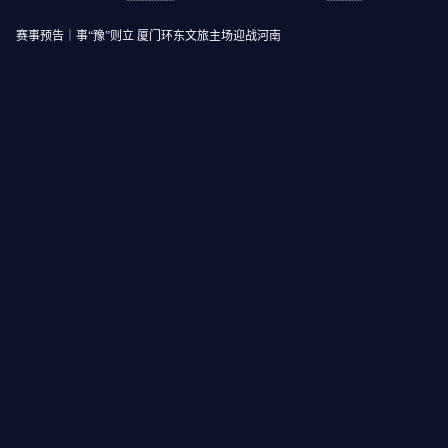
赛事预告｜事“豫”则立 厦门环东文旅主场迎战河南