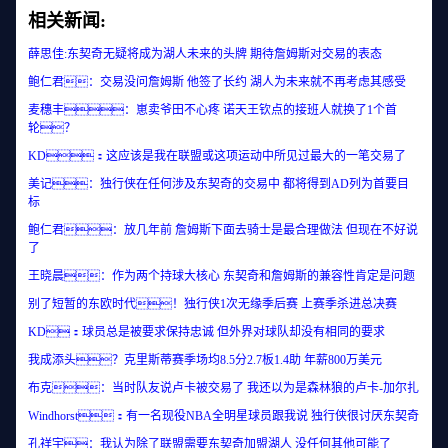
相关新闻:
薛思佳:东契奇无疑将成为湖人未来的头牌 期待詹姆斯对交易的表态
鲍仁君：交易没问詹姆斯 他签了长约 湖人为未来就不再考虑其感受
麦穗丰：崽卖爷田不心疼 诺天王钦点的接班人就换了1个首
轮？
KD：这应该是我在联盟或这项运动中所见过最大的一笔交易了
美记：独行侠在任何涉及东契奇的交易中 都将得到AD列为首要目
标
鲍仁君：放几年前 詹姆斯下面去骑士是最合理做法 但现在不好说
了
王晓晨：作为两个持球大核心 东契奇和詹姆斯的兼容性肯定是问题
别了短暂的东欧时代！独行侠1次无缘季后赛 上赛季杀进总决赛
KD：球员总是被要求保持忠诚 但外界对球队却没有相同的要求
我成添头？克里斯蒂赛季场均8.5分2.7板1.4助 年薪800万美元
布克：当时队友说卢卡被交易了 我还以为是森林狼的卢卡-加尔扎
Windhorst：有一名现役NBA全明星球员跟我说 独行侠很讨厌东契奇
孔祥宇：我认为除了联盟需要东契奇加盟湖人 没任何其他可能了