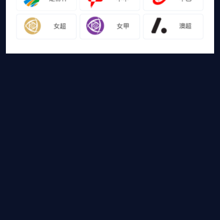
友情链接
山猫体育免费足球直播
网站地图
足球直播
足球录像
足球集锦
篮球直播
篮球录像
篮球集锦
山猫体育免费足球直播是国内外最受欢迎的免费体育直播平台，山猫体育
免费足球直播带你畅享免费NBA直播，CBA直播，欧冠直
播，高清德甲直播等各大赛事免费直播，还有比赛录像回
放，热门体育资讯供您选择，快登录山猫体育免费足球直播体验