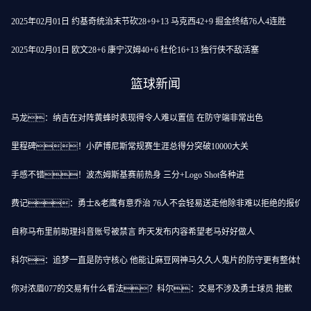
2025年02月01日 约基奇统治末节砍28+9+13 马克西42+9 掘金终结76人4连胜
2025年02月01日 欧文28+6 康宁汉姆40+6 杜伦16+13 独行侠不敌活塞
篮球新闻
马龙：纳吉在对阵黄蜂时表现得令人难以置信 在防守端非常出色
里程碑！小萨博尼斯常规赛生涯总得分突破10000大关
手感不错！波杰姆斯基赛前热身 三分+Logo Shot各种进
费记：勇士&老鹰有意乔治 76人不会轻易送走他除非难以拒绝的报价
自称马布里前助理抖音账号被禁言 昨天发布内容希望老马好好做人
科尔：追梦一直是防守核心 他能让麻豆网神马久久人鬼片的防守更有整体性
你对浓眉077的交易有什么看法？科尔：交易不涉及勇士球员 抱歉