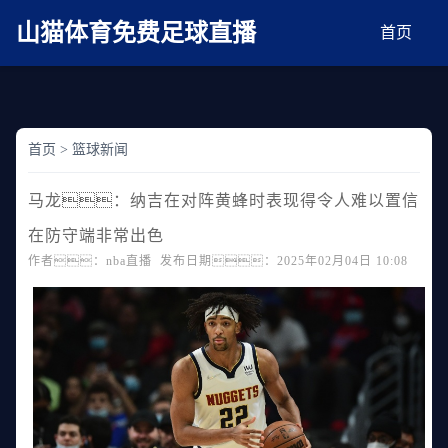
麻豆网神马久久人鬼片,麻豆TV入口在线看免费,国产91麻豆免费观看,精品国产三级
AV在线无码麻豆
山猫体育免费足球直播
首页
首页
>
篮球新闻
马龙：纳吉在对阵黄蜂时表现得令人难以置信
在防守端非常出色
作者：nba直播 发布日期：2025年02月04日 10:08