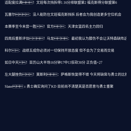
适配度拉满！文班每次挡拆得1.16分排联盟第2 福克斯得分联盟第6
瓦塞尔：没人能防住文班福克斯挡拆 后者会为我创造更多空位机会
本赛季至今未尝一胜！官方：天津女篮四名主力回归
四周后重新评估！马龙：最初我认为膝伤不会让沃特森缺阵这么
科尔：战绩五成你必须对一切保持开放态度 但不会为了交易而交易
如日中天！亚历山大半场16分钟17中13狂砍30分 正负值+27
左大腿挫伤！莫斯利：萨格斯恢复得不错 今天将缺席与勇士的比赛
Slater：勇士确实询问了KD 目前尚不清楚其是否愿意与勇士重聚