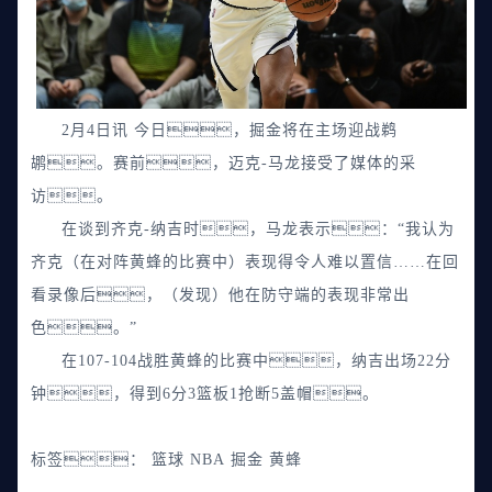
2月4日讯 今日，掘金将在主场迎战鹈
鹕。赛前，迈克-马龙接受了媒体的采
访。
在谈到齐克-纳吉时，马龙表示：“我认为
齐克（在对阵黄蜂的比赛中）表现得令人难以置信……在回
看录像后，（发现）他在防守端的表现非常出
色。”
在107-104战胜黄蜂的比赛中，纳吉出场22分
钟，得到6分3篮板1抢断5盖帽。
标签：
篮球
NBA
掘金
黄蜂