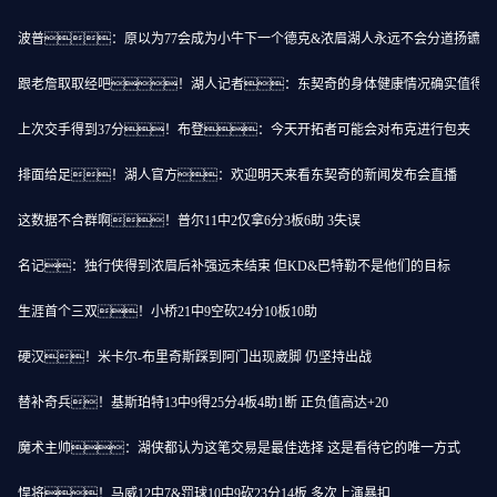
波普：原以为77会成为小牛下一个德克&浓眉湖人永远不会分道扬镳
跟老詹取取经吧！湖人记者：东契奇的身体健康情况确实值得担
上次交手得到37分！布登：今天开拓者可能会对布克进行包夹
排面给足！湖人官方：欢迎明天来看东契奇的新闻发布会直播
这数据不合群啊！普尔11中2仅拿6分3板6助 3失误
名记：独行侠得到浓眉后补强远未结束 但KD&巴特勒不是他们的目标
生涯首个三双！小桥21中9空砍24分10板10助
硬汉！米卡尔-布里奇斯踩到阿门出现崴脚 仍坚持出战
替补奇兵！基斯珀特13中9得25分4板4助1断 正负值高达+20
魔术主帅：湖侠都认为这笔交易是最佳选择 这是看待它的唯一方式
悍将！马威12中7&罚球10中9砍23分14板 多次上演暴扣