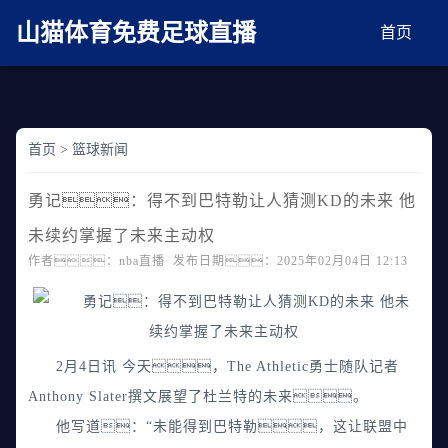
麻豆网神马久久人鬼片,麻豆TV入口在线看免费,国产91麻豆免费观看,精品国产三级
AV在线无码麻豆
山猫体育免费足球直播
首页
首页
>
篮球新闻
勇记：得不到巴特勒让人猜测KD的未来 他
未续约掌握了未来主动权
作者：nba直播 发布日期：2025年02月04日 12:13
2月4日讯 今天，The Athletic勇士随队记者
Anthony Slater撰文展望了杜兰特的未来。
他写道：“未能得到巴特勒，这让联盟中