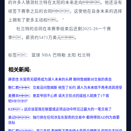
的许多人猜测杜兰特在太阳的未来走向。他还没有
续签下赛季之后的合同，这使他在自身未来的选择
上拥有了更多主动权。 ”
杜兰特的合同在本赛季结束后还剩2025-26一个赛
季，薪资约5471万美元。
标签：
篮球
NBA
巴特勒
太阳
杜兰特
相关新闻:
薛思佳:东契奇无疑将成为湖人未来的头牌 期待詹姆斯对交易的表态
鲍仁君：交易没问詹姆斯 他签了长约 湖人为未来就不再考虑其感受
麦穗丰：崽卖爷田不心疼 诺天王钦点的接班人就换了1个首
轮？
KD：这应该是我在联盟或这项运动中所见过最大的一笔交易了
美记：独行侠在任何涉及东契奇的交易中 都将得到AD列为首要
目标