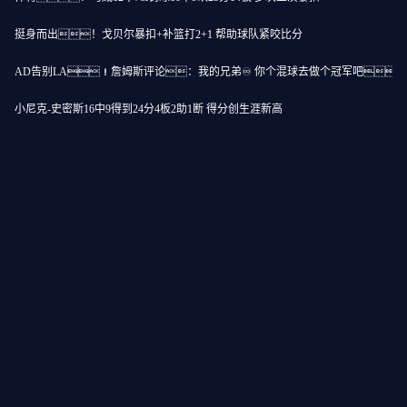
挺身而出！戈贝尔暴扣+补篮打2+1 帮助球队紧咬比分
AD告别LA！詹姆斯评论：我的兄弟♾️ 你个混球去做个冠军吧
小尼克-史密斯16中9得到24分4板2助1断 得分创生涯新高