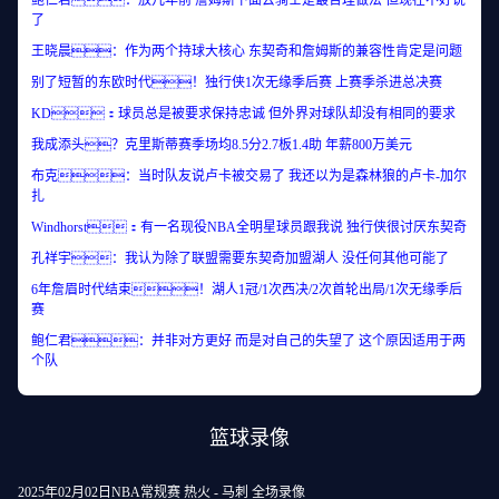
鲍仁君：放几年前 詹姆斯下面去骑士是最合理做法 但现在不好说
了
王晓晨：作为两个持球大核心 东契奇和詹姆斯的兼容性肯定是问题
别了短暂的东欧时代！独行侠1次无缘季后赛 上赛季杀进总决赛
KD：球员总是被要求保持忠诚 但外界对球队却没有相同的要求
我成添头？克里斯蒂赛季场均8.5分2.7板1.4助 年薪800万美元
布克：当时队友说卢卡被交易了 我还以为是森林狼的卢卡-加尔
扎
Windhorst：有一名现役NBA全明星球员跟我说 独行侠很讨厌东契奇
孔祥宇：我认为除了联盟需要东契奇加盟湖人 没任何其他可能了
6年詹眉时代结束！湖人1冠/1次西决/2次首轮出局/1次无缘季后
赛
鲍仁君：并非对方更好 而是对自己的失望了 这个原因适用于两
个队
篮球录像
2025年02月02日NBA常规赛 热火 - 马刺 全场录像