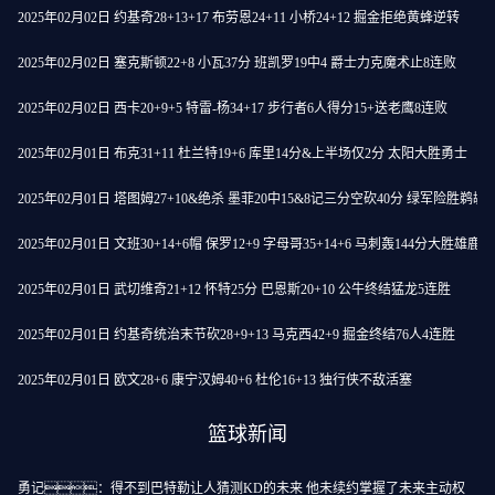
2025年02月02日 约基奇28+13+17 布劳恩24+11 小桥24+12 掘金拒绝黄蜂逆转
2025年02月02日 塞克斯顿22+8 小瓦37分 班凯罗19中4 爵士力克魔术止8连败
2025年02月02日 西卡20+9+5 特雷-杨34+17 步行者6人得分15+送老鹰8连败
2025年02月01日 布克31+11 杜兰特19+6 库里14分&上半场仅2分 太阳大胜勇士
2025年02月01日 塔图姆27+10&绝杀 墨菲20中15&8记三分空砍40分 绿军险胜鹈鹕
2025年02月01日 文班30+14+6帽 保罗12+9 字母哥35+14+6 马刺轰144分大胜雄鹿
2025年02月01日 武切维奇21+12 怀特25分 巴恩斯20+10 公牛终结猛龙5连胜
2025年02月01日 约基奇统治末节砍28+9+13 马克西42+9 掘金终结76人4连胜
2025年02月01日 欧文28+6 康宁汉姆40+6 杜伦16+13 独行侠不敌活塞
篮球新闻
勇记：得不到巴特勒让人猜测KD的未来 他未续约掌握了未来主动权