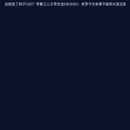
这就放了鸽子？李春江儿子李京龙：老李今天有事不能和大家见面