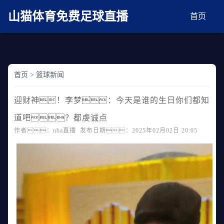
麻豆网神马久久人鬼片,麻豆TV入口在线看免费,国产91麻豆免费观看,精品国产三级
AV在线无码麻豆
山猫体育免费足球直播
首页
首页
>
篮球新闻
迎财神！李梦：今天是谁的生日你们都知
道吧？都虔诚点
作者：nba直播 发布日期：2025年02月02日 20:05