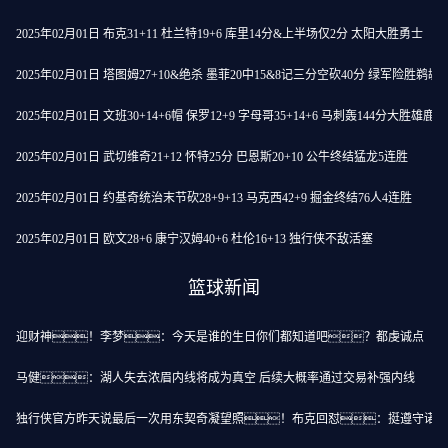
2025年02月01日 布克31+11 杜兰特19+6 库里14分&上半场仅2分 太阳大胜勇士
2025年02月01日 塔图姆27+10&绝杀 墨菲20中15&8记三分空砍40分 绿军险胜鹈鹕
2025年02月01日 文班30+14+6帽 保罗12+9 字母哥35+14+6 马刺轰144分大胜雄鹿
2025年02月01日 武切维奇21+12 怀特25分 巴恩斯20+10 公牛终结猛龙5连胜
2025年02月01日 约基奇统治末节砍28+9+13 马克西42+9 掘金终结76人4连胜
2025年02月01日 欧文28+6 康宁汉姆40+6 杜伦16+13 独行侠不敌活塞
篮球新闻
迎财神！李梦：今天是谁的生日你们都知道吧？都虔诚点
马健：湖人失去浓眉内线将成为真空 后续大概率通过交易补强内线
独行侠官方昨天说最后一次用东契奇凝望照！布克回怼：挺遵守诺言