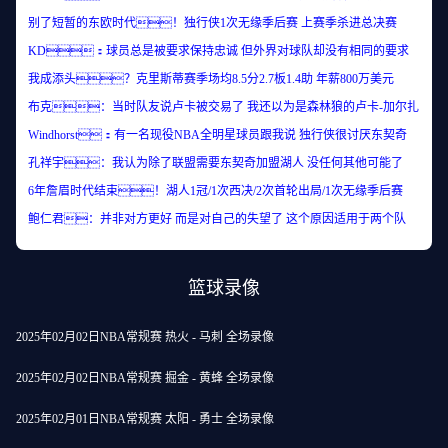
别了短暂的东欧时代！独行侠1次无缘季后赛 上赛季杀进总决赛
KD：球员总是被要求保持忠诚 但外界对球队却没有相同的要求
我成添头？克里斯蒂赛季场均8.5分2.7板1.4助 年薪800万美元
布克：当时队友说卢卡被交易了 我还以为是森林狼的卢卡-加尔扎
Windhorst：有一名现役NBA全明星球员跟我说 独行侠很讨厌东契奇
孔祥宇：我认为除了联盟需要东契奇加盟湖人 没任何其他可能了
6年詹眉时代结束！湖人1冠/1次西决/2次首轮出局/1次无缘季后赛
鲍仁君：并非对方更好 而是对自己的失望了 这个原因适用于两个队
篮球录像
2025年02月02日NBA常规赛 热火 - 马刺 全场录像
2025年02月02日NBA常规赛 掘金 - 黄蜂 全场录像
2025年02月01日NBA常规赛 太阳 - 勇士 全场录像