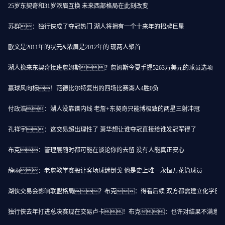
25岁东契奇和31岁浓眉互换 未来西部格局在此刻改变
苏群：独行侠成了夺冠热门 湖人将拥有一个十来年的招牌巨星
欧文是2011年的状元&浓眉是2012年的 现两人聚首
湖人换来东契奇接班詹姆斯？詹姆斯今夏手握5263万美元的球员选项
赢球风向标！范德比尔特复出的四场比赛湖人4胜0负
付政浩：湖人没靠谱内线 老詹+东契奇只能博极致的两星三射冲冠
孔祥宇：这交易超出理性了 萧华想让谁夺冠直接给谁发冠军得了
布克：管理层随时都可能在谈论你的去留 没有人能真正安心
静雨：老詹教学赛般让客场球迷倒戈 他是史上唯一永恒万花筒球员
湖侠交易会影响联盟格局？布克：得看后续 双方都需建立化学反
独行侠去年打进总决赛现在交易卢卡！布克：也许对结果不满意