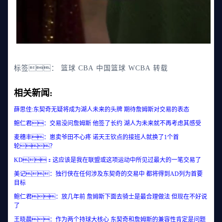
标签：
篮球
CBA
中国篮球
WCBA
转载
相关新闻:
薛思佳:东契奇无疑将成为湖人未来的头牌 期待詹姆斯对交易的表态
鲍仁君：交易没问詹姆斯 他签了长约 湖人为未来就不再考虑其感受
麦穗丰：崽卖爷田不心疼 诺天王钦点的接班人就换了1个首
轮？
KD：这应该是我在联盟或这项运动中所见过最大的一笔交易了
美记：独行侠在任何涉及东契奇的交易中 都将得到AD列为首要
目标
鲍仁君：放几年前 詹姆斯下面去骑士是最合理做法 但现在不好说
了
王晓晨：作为两个持球大核心 东契奇和詹姆斯的兼容性肯定是问题