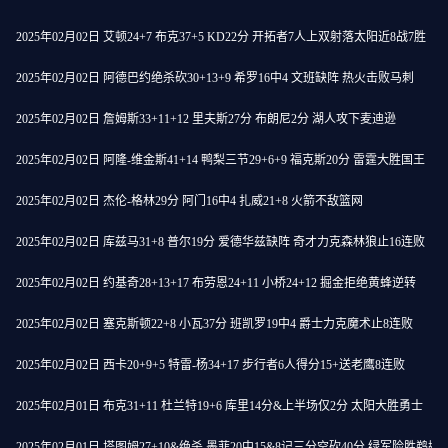
2025年02月02日 艾顿24+7 布克37+5 KD22分 开拓者7人上双射落太阳近8战7胜
2025年02月02日 阿德巴约绝杀砍30+13+9 希罗16中4 文班缺阵 热火击败马刺
2025年02月02日 詹姆斯33+11+12 里夫斯27分 布朗尼2分 湖人攻下麦迪逊
2025年02月02日 阿隆-维金斯41+14 鸭梨三节29+6+9 福克斯20分 雷霆大胜国王
2025年02月02日 杰伦-格林29分 阿门16中4 扎威21+8 火箭不敌篮网
2025年02月02日 库兹马31+8 普尔19分 爱德华兹缺阵 奇才力克森林狼止16连败
2025年02月02日 约基奇28+13+17 布劳恩24+11 小桥24+12 掘金拒绝黄蜂逆转
2025年02月02日 塞克斯顿22+8 小瓦37分 班凯罗19中4 爵士力克魔术止8连败
2025年02月02日 西卡20+9+5 特雷-杨34+17 步行者6人得分15+送老鹰8连败
2025年02月01日 布克31+11 杜兰特19+6 库里14分&上半场仅2分 太阳大胜勇士
2025年02月01日 塔图姆27+10&绝杀 墨菲20中15&8记三分空砍40分 绿军险胜鹈鹕