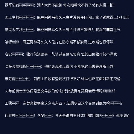
绿军记者：湖人大而不能倒 每次眼看快不行了总有人捞一把
国王主帅：麻豆网神马久久人鬼片没有任何借口 拿了钱就得上场打出漂
蒙克谈失利：麻豆网神马久久人鬼片打得不够努力 我真的非常生气
哈特：麻豆网神马久久人鬼片在防守端不够紧密 进攻端也很停滞
名记：独行侠还跟另一队谈过交易东契奇 但其出价独行侠不满意
哈特谈詹姆斯：他的表现难以置信 不能把这当做是理所当然
朱芳雨：前两个阶段有些场次打得不好 球队也正在面对新老交替
60年前勇士因伤病隐患交易张伯伦 独行侠放弃东契奇会后悔吗？
王猛：东契奇就换来这么点东西 无法想明白这个交易到底为啥？
迎财神！李梦：今天是谁的生日你们都知道吧？都虔诚点