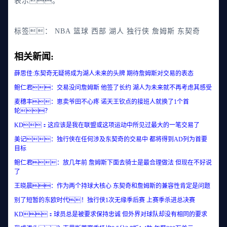
表示。
标签：
NBA
篮球
西部
湖人
独行侠
詹姆斯
东契奇
相关新闻:
薛思佳:东契奇无疑将成为湖人未来的头牌 期待詹姆斯对交易的表态
鲍仁君：交易没问詹姆斯 他签了长约 湖人为未来就不再考虑其感受
麦穗丰：崽卖爷田不心疼 诺天王钦点的接班人就换了1个首
轮？
KD：这应该是我在联盟或这项运动中所见过最大的一笔交易了
美记：独行侠在任何涉及东契奇的交易中 都将得到AD列为首要
目标
鲍仁君：放几年前 詹姆斯下面去骑士是最合理做法 但现在不好说
了
王晓晨：作为两个持球大核心 东契奇和詹姆斯的兼容性肯定是问题
别了短暂的东欧时代！独行侠1次无缘季后赛 上赛季杀进总决赛
KD：球员总是被要求保持忠诚 但外界对球队却没有相同的要求