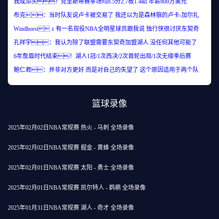
我成添头？克里斯蒂赛季场均8.5分2.7板1.4助 年薪800万美元
布克：当时队友说卢卡被交易了 我还以为是森林狼的卢卡-加尔扎
Windhorst：有一名现役NBA全明星球员跟我说 独行侠很讨厌东契奇
孔祥宇：我认为除了联盟需要东契奇加盟湖人 没任何其他可能了
6年詹眉时代结束！湖人1冠/1次西决/2次首轮出局/1次无缘季后赛
鲍仁君：并非对方更好 而是对自己的失望了 这个原因适用于两个队
篮球录像
2025年02月02日NBA常规赛 热火 - 马刺 全场录像
2025年02月02日NBA常规赛 掘金 - 黄蜂 全场录像
2025年02月01日NBA常规赛 太阳 - 勇士 全场录像
2025年02月01日NBA常规赛 凯尔特人 - 鹈鹕 全场录像
2025年01月31日NBA常规赛 湖人 - 奇才 全场录像