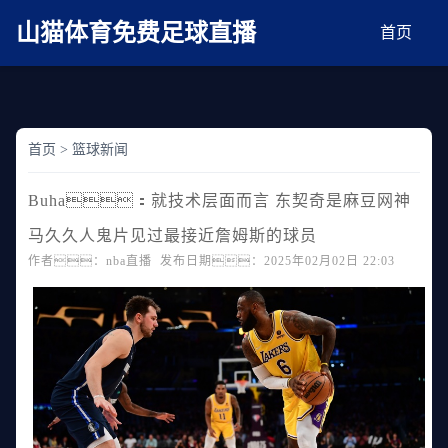
麻豆网神马久久人鬼片,麻豆TV入口在线看免费,国产91麻豆免费观看,精品国产三级
AV在线无码麻豆
山猫体育免费足球直播
首页
首页
>
篮球新闻
Buha：就技术层面而言 东契奇是麻豆网神
马久久人鬼片见过最接近詹姆斯的球员
作者：nba直播 发布日期：2025年02月02日 22:03