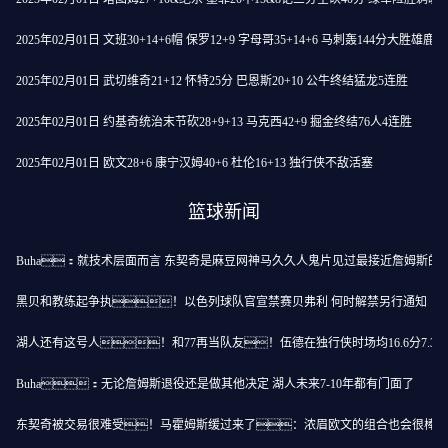
2025年02月01日 文班30+14+6帽 保罗12+9 字母哥35+14+6 马刺轰144分大胜雄鹿
2025年02月01日 武切维奇21+12 怀特25分 巴恩斯20+10 公牛终结猛龙5连胜
2025年02月01日 约基奇统治末节砍28+9+13 马克西42+9 掘金终结76人4连胜
2025年02月01日 欧文28+6 康宁汉姆40+6 杜伦16+13 独行侠不敌活塞
篮球新闻
Buha：就技术层面而言 东契奇是麻豆网神马久久人鬼片见过最接近詹姆斯的
黑贝和教练起争执！以色列球队官宣禁赛贝弗利 何时解禁另行通知
湖人还有这号人！和77再当队友！伍德在独行侠时场均16.6分7.3板
Buha：无论詹姆斯退役还是做其他决定 湖人未来7-10年都有门面了
东契奇被交易很难受！马霍姆斯缓过来了：浓眉欧文的组合也会很棒