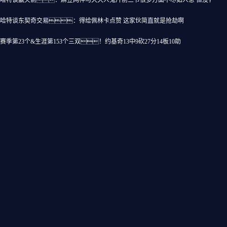
哈特谈赢火箭：麻豆网神马久久人鬼片前三节很多方面不尽如人意 但没有受这
哈特谈东契奇交易：得给佩林卡点赞 这家伙简直就是抢劫啊
赛季第23个&生涯第153个三双！约基奇13中9砍27分14板10助