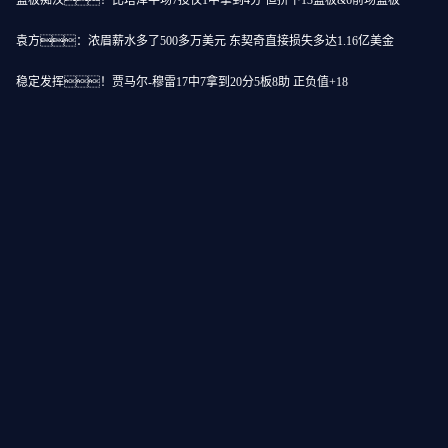
篮板痴汉！比塔泽半场7投仅1中拿到4分 但拼下13篮板&6前场篮板
术师、奥尼尔
袁方：浓眉薪水多了500多万美元 东契奇直接损失多达1.16亿美金
久久人鬼片带来了活力
稳定发挥！贾马尔-穆雷17中7拿到20分5板8助 正负值+18