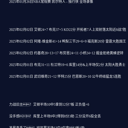
2025年01月26日NBA常规赛 凯尔特人 - 独行侠 全场录像
2025年02月02日 艾顿24+7 布克37+5 KD22分 开拓者7人上双射落太阳近8战7胜
2025年02月02日 阿隆-维金斯41+14 鸭梨三节29+6+9 福克斯20分 雷霆大胜国王
2025年02月02日 约基奇28+13+17 布劳恩24+11 小桥24+12 掘金拒绝黄蜂逆转
2025年02月01日 布克31+11 杜兰特19+6 库里14分&上半场仅2分 太阳大胜勇士
2025年02月01日 武切维奇21+12 怀特25分 巴恩斯20+10 公牛终结猛龙5连胜
力战旧主！艾顿半场10中5拿到12分7板 正负值+6
没手感！库里上半场9中2得到8分3助 三分没开6投全丢