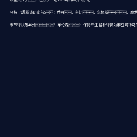
准星真丢了！班凯罗半场13中4仅拿8分3板1助
马特-巴恩斯谈历史前5：乔丹、科比、詹姆斯、魔
末节球队轰46分！布伦森：保持专注 替补球员为麻豆网神马