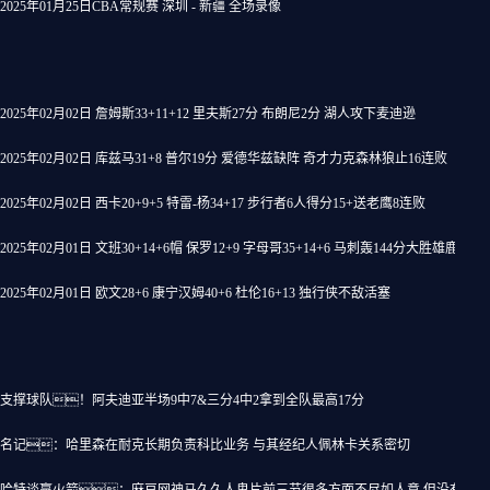
2025年01月25日CBA常规赛 深圳 - 新疆 全场录像
2025年02月02日 詹姆斯33+11+12 里夫斯27分 布朗尼2分 湖人攻下麦迪逊
2025年02月02日 库兹马31+8 普尔19分 爱德华兹缺阵 奇才力克森林狼止16连败
2025年02月02日 西卡20+9+5 特雷-杨34+17 步行者6人得分15+送老鹰8连败
2025年02月01日 文班30+14+6帽 保罗12+9 字母哥35+14+6 马刺轰144分大胜雄鹿
2025年02月01日 欧文28+6 康宁汉姆40+6 杜伦16+13 独行侠不敌活塞
支撑球队！阿夫迪亚半场9中7&三分4中2拿到全队最高17分
名记：哈里森在耐克长期负责科比业务 与其经纪人佩林卡关系密切