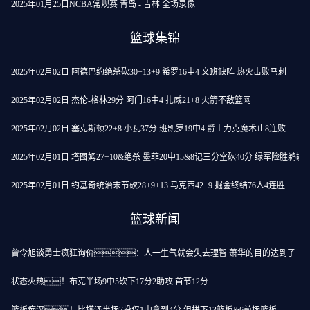
2025年01月25日NCBA常规赛 青岛 - 吉林 全场录像
篮球集锦
2025年02月02日 阿德巴约绝杀砍30+13+9 希罗16中4 文班缺阵 热火击败马刺
2025年02月02日 杰伦-格林29分 阿门16中4 扎威21+8 火箭不敌篮网
2025年02月02日 塞克斯顿22+8 小瓦37分 班凯罗19中4 爵士力克魔术止8连败
2025年02月01日 塔图姆27+10&绝杀 墨菲20中15&8记三分空砍40分 绿军险胜鹈鹕
2025年02月01日 约基奇统治末节砍28+9+13 马克西42+9 掘金终结76人4连胜
篮球新闻
曾令旭谈勇士疯狂询价：人一生气就会失去理智 萧华的目的达到了
状态火热！布克半场9中5砍下17分2助攻 首节12分