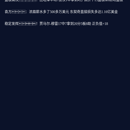
篮板痴汉！比塔泽半场7投仅1中拿到4分 但拼下13篮板&6前场篮板
师、奥尼尔
袁方：浓眉薪水多了500多万美元 东契奇直接损失多达1.16亿美金
久人鬼片带来了活力
稳定发挥！贾马尔-穆雷17中7拿到20分5板8助 正负值+18