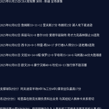
2025年01月25日CBA常规赛 深圳 - 新疆 全场录像
2025年02月02日 詹姆斯33+11+12 里夫斯27分 布朗尼2分 湖人攻下麦迪逊
2025年02月02日 库兹马31+8 普尔19分 爱德华兹缺阵 奇才力克森林狼止16连败
2025年02月02日 西卡20+9+5 特雷-杨34+17 步行者6人得分15+送老鹰8连败
2025年02月01日 文班30+14+6帽 保罗12+9 字母哥35+14+6 马刺轰144分大胜雄鹿
2025年02月01日 欧文28+6 康宁汉姆40+6 杜伦16+13 独行侠不敌活塞
支撑球队！阿夫迪亚半场9中7&三分4中2拿到全队最高17分
名记：哈里森在耐克长期负责科比业务 与其经纪人佩林卡关系密切