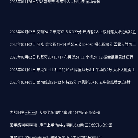
2025年01月26日NBA常规赛 凯尔特人 - 独行侠 全场录像
2025年02月02日 艾顿24+7 布克37+5 KD22分 开拓者7人上双射落太阳近8战7胜
2025年02月02日 阿隆-维金斯41+14 鸭梨三节29+6+9 福克斯20分 雷霆大胜国王
2025年02月02日 约基奇28+13+17 布劳恩24+11 小桥24+12 掘金拒绝黄蜂逆转
2025年02月01日 布克31+11 杜兰特19+6 库里14分&上半场仅2分 太阳大胜勇士
2025年02月01日 武切维奇21+12 怀特25分 巴恩斯20+10 公牛终结猛龙5连胜
力战旧主！艾顿半场10中5拿到12分7板 正负值+6
没手感！库里上半场9中2得到8分3助 三分没开6投全丢