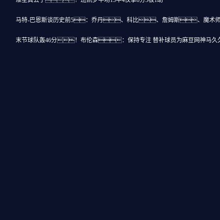
准星真丢了！班凯罗半场13中4仅拿8分3板1助
马特-巴恩斯谈历史前5：乔丹、科比、詹姆斯、魔术
末节球队轰46分！布伦森：保持专注 替补球员为麻豆网神马久