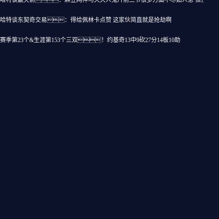
哈特谈赢火箭：麻豆网神马久久人鬼片前三节很多方面不尽如人意 但没有受
哈特谈东契奇交易：得给佩林卡点赞 这家伙简直就是抢劫啊
赛季第23个&生涯第153个三双！约基奇13中9砍27分14板10助