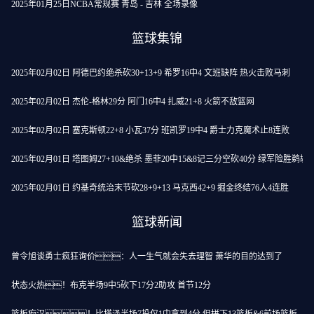
2025年01月25日NCBA常规赛 青岛 - 吉林 全场录像
篮球集锦
2025年02月02日 阿德巴约绝杀砍30+13+9 希罗16中4 文班缺阵 热火击败马刺
2025年02月02日 杰伦-格林29分 阿门16中4 扎威21+8 火箭不敌篮网
2025年02月02日 塞克斯顿22+8 小瓦37分 班凯罗19中4 爵士力克魔术止8连败
2025年02月01日 塔图姆27+10&绝杀 墨菲20中15&8记三分空砍40分 绿军险胜鹈鹕
2025年02月01日 约基奇统治末节砍28+9+13 马克西42+9 掘金终结76人4连胜
篮球新闻
曾令旭谈勇士疯狂询价：人一生气就会失去理智 萧华的目的达到了
状态火热！布克半场9中5砍下17分2助攻 首节12分