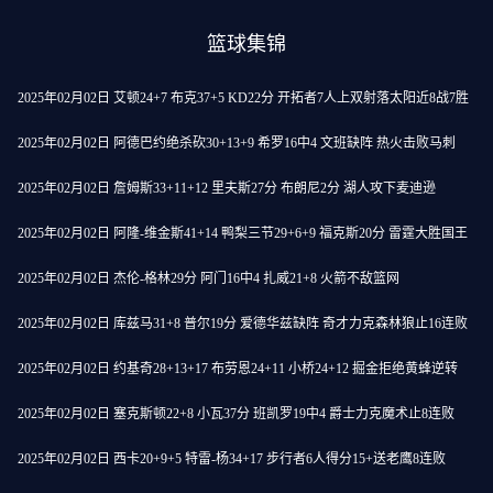
篮球集锦
2025年02月02日 艾顿24+7 布克37+5 KD22分 开拓者7人上双射落太阳近8战7胜
2025年02月02日 阿德巴约绝杀砍30+13+9 希罗16中4 文班缺阵 热火击败马刺
2025年02月02日 詹姆斯33+11+12 里夫斯27分 布朗尼2分 湖人攻下麦迪逊
2025年02月02日 阿隆-维金斯41+14 鸭梨三节29+6+9 福克斯20分 雷霆大胜国王
2025年02月02日 杰伦-格林29分 阿门16中4 扎威21+8 火箭不敌篮网
2025年02月02日 库兹马31+8 普尔19分 爱德华兹缺阵 奇才力克森林狼止16连败
2025年02月02日 约基奇28+13+17 布劳恩24+11 小桥24+12 掘金拒绝黄蜂逆转
2025年02月02日 塞克斯顿22+8 小瓦37分 班凯罗19中4 爵士力克魔术止8连败
2025年02月02日 西卡20+9+5 特雷-杨34+17 步行者6人得分15+送老鹰8连败