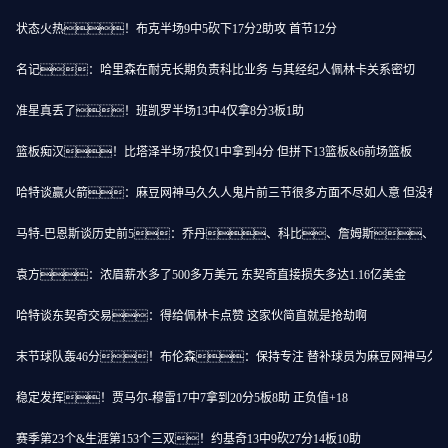
状态火热！布克半场9中5砍下17分2助攻 首节12分
名记：哈里森在耐克长期负责科比业务 与其经纪人佩林卡关系密切
准星真丢了！班凯罗半场13中4仅拿8分3板1助
篮板痴汉！比塔泽半场7投仅1中拿到4分 但拼下13篮板&6前场篮板
哈特谈赢火箭：麻豆网神马久久人鬼片前三节很多方面不尽如人意 但没有
马特-巴恩斯谈历史前5：乔丹、科比、詹姆斯、
袁方：浓眉薪水多了500多万美元 东契奇直接损失多达1.16亿美金
哈特谈东契奇交易：得给佩林卡点赞 这家伙简直就是抢劫啊
末节球队轰46分！布伦森：保持专注 替补球员为麻豆网神马久
稳定发挥！贾马尔-穆雷17中7拿到20分5板8助 正负值+18
赛季第23个&生涯第153个三双！约基奇13中9砍27分14板10助