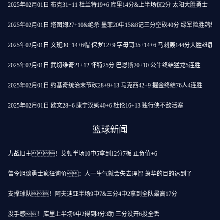
2025年02月01日 布克31+11 杜兰特19+6 库里14分&上半场仅2分 太阳大胜勇士
2025年02月01日 塔图姆27+10&绝杀 墨菲20中15&8记三分空砍40分 绿军险胜鹈鹕
2025年02月01日 文班30+14+6帽 保罗12+9 字母哥35+14+6 马刺轰144分大胜雄鹿
2025年02月01日 武切维奇21+12 怀特25分 巴恩斯20+10 公牛终结猛龙5连胜
2025年02月01日 约基奇统治末节砍28+9+13 马克西42+9 掘金终结76人4连胜
2025年02月01日 欧文28+6 康宁汉姆40+6 杜伦16+13 独行侠不敌活塞
篮球新闻
力战旧主！艾顿半场10中5拿到12分7板 正负值+6
曾令旭谈勇士疯狂询价：人一生气就会失去理智 萧华的目的达到了
支撑球队！阿夫迪亚半场9中7&三分4中2拿到全队最高17分
没手感！库里上半场9中2得到8分3助 三分没开6投全丢