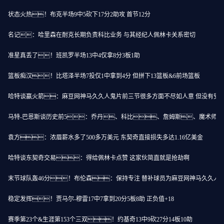
状态火热！布克半场9中5砍下17分2助攻 首节12分
名记：哈里森在耐克长期负责科比业务 与其经纪人佩林卡关系密切
准星真丢了！班凯罗半场13中4仅拿8分3板1助
篮板痴汉！比塔泽半场7投仅1中拿到4分 但拼下13篮板&6前场篮板
哈特谈赢火箭：麻豆网神马久久人鬼片前三节很多方面不尽如人意 但没有受
马特-巴恩斯谈历史前5：乔丹、科比、詹姆斯、魔术师
袁方：浓眉薪水多了500多万美元 东契奇直接损失多达1.16亿美金
哈特谈东契奇交易：得给佩林卡点赞 这家伙简直就是抢劫啊
末节球队轰46分！布伦森：保持专注 替补球员为麻豆网神马久久人
稳定发挥！贾马尔-穆雷17中7拿到20分5板8助 正负值+18
赛季第23个&生涯第153个三双！约基奇13中9砍27分14板10助