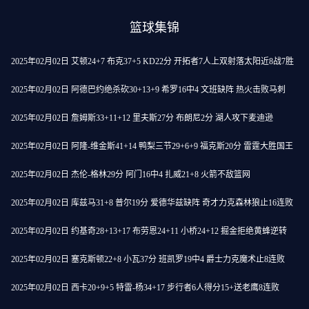
篮球集锦
2025年02月02日 艾顿24+7 布克37+5 KD22分 开拓者7人上双射落太阳近8战7胜
2025年02月02日 阿德巴约绝杀砍30+13+9 希罗16中4 文班缺阵 热火击败马刺
2025年02月02日 詹姆斯33+11+12 里夫斯27分 布朗尼2分 湖人攻下麦迪逊
2025年02月02日 阿隆-维金斯41+14 鸭梨三节29+6+9 福克斯20分 雷霆大胜国王
2025年02月02日 杰伦-格林29分 阿门16中4 扎威21+8 火箭不敌篮网
2025年02月02日 库兹马31+8 普尔19分 爱德华兹缺阵 奇才力克森林狼止16连败
2025年02月02日 约基奇28+13+17 布劳恩24+11 小桥24+12 掘金拒绝黄蜂逆转
2025年02月02日 塞克斯顿22+8 小瓦37分 班凯罗19中4 爵士力克魔术止8连败
2025年02月02日 西卡20+9+5 特雷-杨34+17 步行者6人得分15+送老鹰8连败