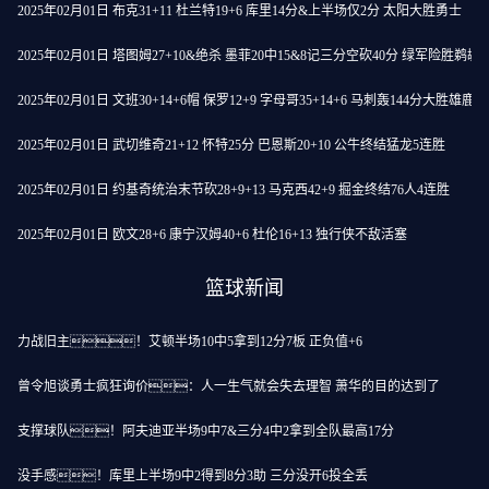
2025年02月01日 布克31+11 杜兰特19+6 库里14分&上半场仅2分 太阳大胜勇士
2025年02月01日 塔图姆27+10&绝杀 墨菲20中15&8记三分空砍40分 绿军险胜鹈鹕
2025年02月01日 文班30+14+6帽 保罗12+9 字母哥35+14+6 马刺轰144分大胜雄鹿
2025年02月01日 武切维奇21+12 怀特25分 巴恩斯20+10 公牛终结猛龙5连胜
2025年02月01日 约基奇统治末节砍28+9+13 马克西42+9 掘金终结76人4连胜
2025年02月01日 欧文28+6 康宁汉姆40+6 杜伦16+13 独行侠不敌活塞
篮球新闻
力战旧主！艾顿半场10中5拿到12分7板 正负值+6
曾令旭谈勇士疯狂询价：人一生气就会失去理智 萧华的目的达到了
支撑球队！阿夫迪亚半场9中7&三分4中2拿到全队最高17分
没手感！库里上半场9中2得到8分3助 三分没开6投全丢