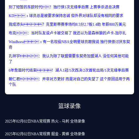
别了短暂的东欧时代！独行侠1次无缘季后赛 上赛季杀进总决赛
KD：球员总是被要求保持忠诚 但外界对球队却没有相同的要求
我成添头？克里斯蒂赛季场均8.5分2.7板1.4助 年薪800万美元
布克：当时队友说卢卡被交易了 我还以为是森林狼的卢卡-加尔扎
Windhorst：有一名现役NBA全明星球员跟我说 独行侠很讨厌东契
奇
孔祥宇：我认为除了联盟需要东契奇加盟湖人 没任何其他可能
了
6年詹眉时代结束！湖人1冠/1次西决/2次首轮出局/1次无缘季后赛
鲍仁君：并非对方更好 而是对自己的失望了 这个原因适用于两
个队
篮球录像
2025年02月02日NBA常规赛 热火 - 马刺 全场录像
2025年02月02日NBA常规赛 掘金 - 黄蜂 全场录像