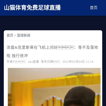
麻豆网神马久久人鬼片,麻豆TV入口在线看免费,国产91麻豆免费观看,精品国产三级
AV在线无码麻豆
山猫体育免费足球直播
首页
首页
>
篮球新闻
浓眉&克里斯蒂在飞机上问好：等不及落地
啦 独行侠冲
作者：nba直播 发布日期：2025年02月04日 12:14