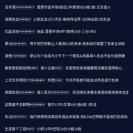
没手感！爱德华兹半场8投仅2中拿到8分4板3助 正负值-6
浪费机会！火箭反击2打1杰伦-格林传出界 3分钟出现3次失误
扛起进攻！纳兹-里德半场9中7独得18分 三分5中4
勇记：得不到巴特勒让人猜测KD的未来 他未续约掌握了未来主动权
波普：原以为77会成为小牛下一个德克&浓眉湖人永远不会分道扬镳
跟老詹取取经吧！湖人记者：东契奇的身体健康情况确实值得担心
上次交手得到37分！布登：今天开拓者可能会对布克进行包夹
排面给足！湖人官方：欢迎明天来看东契奇的新闻发布会直播
这数据不合群啊！普尔11中2仅拿6分3板6助 3失误
名记：独行侠得到浓眉后补强远未结束 但KD&巴特勒不是他们的目标
生涯首个三双！小桥21中9空砍24分10板10助