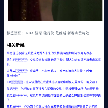
标签：
NBA
篮球
独行侠
戴维斯
新春点赞特效
相关新闻:
薛思佳:东契奇无疑将成为湖人未来的头牌 期待詹姆斯对交易的表态
鲍仁君：交易没问詹姆斯 他签了长约 湖人为未来就不再考虑其感
受
麦穗丰：崽卖爷田不心疼 诺天王钦点的接班人就换了1个首
轮？
KD：这应该是我在联盟或这项运动中所见过最大的一笔交易了
美记：独行侠在任何涉及东契奇的交易中 都将得到AD列为首要目标
鲍仁君：放几年前 詹姆斯下面去骑士是最合理做法 但现在不好说
了
王晓晨：作为两个持球大核心 东契奇和詹姆斯的兼容性肯定是问题