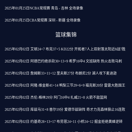
2025年01月25日NCBA常规赛 青岛 - 吉林 全场录像
2025年01月25日CBA常规赛 深圳 - 新疆 全场录像
篮球集锦
2025年02月02日 艾顿24+7 布克37+5 KD22分 开拓者7人上双射落太阳近8战7胜
2025年02月02日 阿德巴约绝杀砍30+13+9 希罗16中4 文班缺阵 热火击败马刺
2025年02月02日 詹姆斯33+11+12 里夫斯27分 布朗尼2分 湖人攻下麦迪逊
2025年02月02日 阿隆-维金斯41+14 鸭梨三节29+6+9 福克斯20分 雷霆大胜国王
2025年02月02日 杰伦-格林29分 阿门16中4 扎威21+8 火箭不敌篮网
2025年02月02日 库兹马31+8 普尔19分 爱德华兹缺阵 奇才力克森林狼止16连败
2025年02月02日 约基奇28+13+17 布劳恩24+11 小桥24+12 掘金拒绝黄蜂逆转