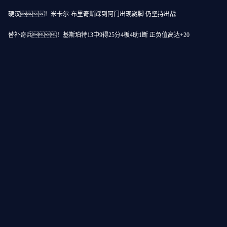
硬汉！米卡尔-布里奇斯踩到阿门出现崴脚 仍坚持出战
替补奇兵！基斯珀特13中9得25分4板4助1断 正负值高达+20