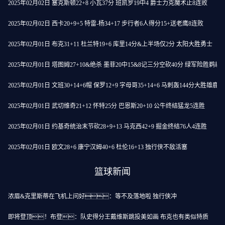
2025年02月02日 塞克斯顿22+8 小瓦37分 班凯罗19中4 爵士力克魔术止8连败
2025年02月02日 西卡20+9+5 特雷-杨34+17 步行者6人得分15+送老鹰8连败
2025年02月01日 布克31+11 杜兰特19+6 库里14分&上半场仅2分 太阳大胜勇士
2025年02月01日 塔图姆27+10&绝杀 墨菲20中15&8记三分空砍40分 绿军险胜鹈鹕
2025年02月01日 文班30+14+6帽 保罗12+9 字母哥35+14+6 马刺轰144分大胜雄鹿
2025年02月01日 武切维奇21+12 怀特25分 巴恩斯20+10 公牛终结猛龙5连胜
2025年02月01日 约基奇统治末节砍28+9+13 马克西42+9 掘金终结76人4连胜
2025年02月01日 欧文28+6 康宁汉姆40+6 杜伦16+13 独行侠不敌活塞
篮球新闻
浓眉&克里斯蒂在飞机上问好：等不及落地啦 独行侠冲
即将登顶！布登：队史得分王戴维斯跳投美如画 布克也有类似特质